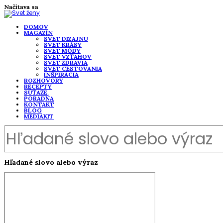
Načítava sa
DOMOV
MAGAZÍN
SVET DIZAJNU
SVET KRÁSY
SVET MÓDY
SVET VZŤAHOV
SVET ZDRAVIA
SVET CESTOVANIA
INŠPIRÁCIA
ROZHOVORY
RECEPTY
SÚŤAŽE
PORADŇA
KONTAKT
BLOG
MEDIAKIT
Hľadané slovo alebo výraz