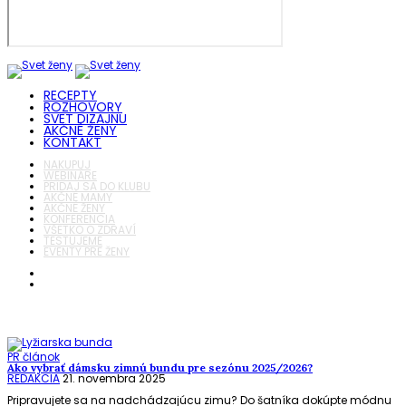
RECEPTY
ROZHOVORY
SVET DIZAJNU
AKČNÉ ŽENY
KONTAKT
NAKUPUJ
WEBINÁRE
PRIDAJ SA DO KLUBU
AKČNÉ MAMY
AKČNÉ ŽENY
KONFERENCIA
VŠETKO O ZDRAVÍ
TESTUJEME
EVENTY PRE ŽENY
PR článok
Ako vybrať dámsku zimnú bundu pre sezónu 2025/2026?
REDAKCIA
21. novembra 2025
Pripravujete sa na nadchádzajúcu zimu? Do šatníka dokúpte módnu