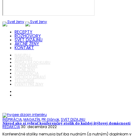
RECEPTY
ROZHOVORY
SVET DIZAJNU
AKČNÉ ŽENY
KONTAKT
NAKUPUJ
WEBINÁRE
PRIDAJ SA DO KLUBU
AKČNÉ MAMY
AKČNÉ ŽENY
KONFERENCIA
VŠETKO O ZDRAVÍ
TESTUJEME
EVENTY PRE ŽENY
INŠPIRÁCIA
,
MAGAZÍN
,
PR článok
,
SVET DIZAJNU
Návod ako si vybrať konferenčný stolík do každej štýlovej domácnosti
REDAKCIA
30. decembra 2022
Konferenčné stolíky nemusia byť iba nudným (a nutným) doplnkom v