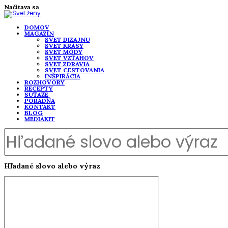
Načítava sa
DOMOV
MAGAZÍN
SVET DIZAJNU
SVET KRÁSY
SVET MÓDY
SVET VZŤAHOV
SVET ZDRAVIA
SVET CESTOVANIA
INŠPIRÁCIA
ROZHOVORY
RECEPTY
SÚŤAŽE
PORADŇA
KONTAKT
BLOG
MEDIAKIT
Hľadané slovo alebo výraz