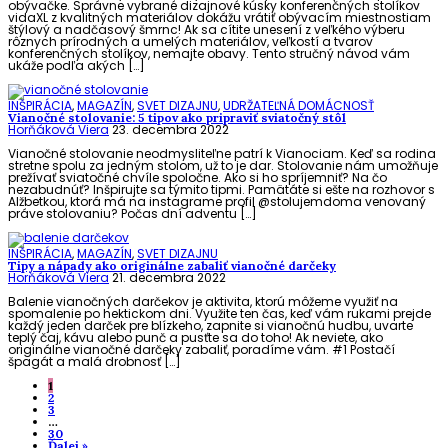
obývačke. Správne vybrané dizajnové kúsky konferenčných stolíkov
vidaXL z kvalitných materiálov dokážu vrátiť obývacím miestnostiam
štýlový a nadčasový šmrnc! Ak sa cítite unesení z veľkého výberu
rôznych prírodných a umelých materiálov, veľkostí a tvarov
konferenčných stolíkov, nemajte obavy. Tento stručný návod vám
ukáže podľa akých […]
INŠPIRÁCIA
,
MAGAZÍN
,
SVET DIZAJNU
,
UDRŽATEĽNÁ DOMÁCNOSŤ
Vianočné stolovanie: 5 tipov ako pripraviť sviatočný stôl
Horňáková Viera
23. decembra 2022
Vianočné stolovanie neodmysliteľne patrí k Vianociam. Keď sa rodina
stretne spolu za jedným stolom, už to je dar. Stolovanie nám umožňuje
prežívať sviatočné chvíle spoločne. Ako si ho spríjemniť? Na čo
nezabudnúť? Inšpirujte sa týmito tipmi. Pamätáte si ešte na rozhovor s
Alžbetkou, ktorá má na instagrame profil @stolujemdoma venovaný
práve stolovaniu? Počas dní adventu […]
INŠPIRÁCIA
,
MAGAZÍN
,
SVET DIZAJNU
Tipy a nápady ako originálne zabaliť vianočné darčeky
Horňáková Viera
21. decembra 2022
Balenie vianočných darčekov je aktivita, ktorú môžeme využiť na
spomalenie po hektickom dni. Využite ten čas, keď vám rukami prejde
každý jeden darček pre blízkeho, zapnite si vianočnú hudbu, uvarte
teplý čaj, kávu alebo punč a pusťte sa do toho! Ak neviete, ako
originálne vianočné darčeky zabaliť, poradíme vám. #1 Postačí
špagát a malá drobnosť […]
1
2
3
…
30
Ďalej »