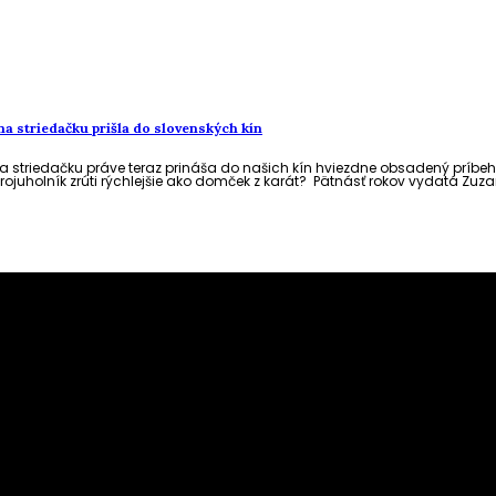
a striedačku prišla do slovenských kín
striedačku práve teraz prináša do našich kín hviezdne obsadený príbeh
uholník zrúti rýchlejšie ako domček z karát? Pätnásť rokov vydatá Zuzana