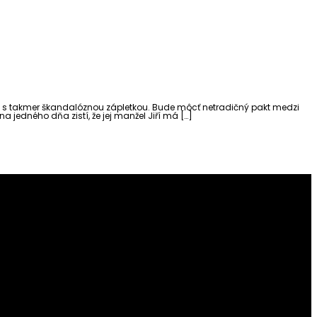
 s takmer škandalóznou zápletkou. Bude môcť netradičný pakt medzi
 jedného dňa zistí, že jej manžel Jiří má […]