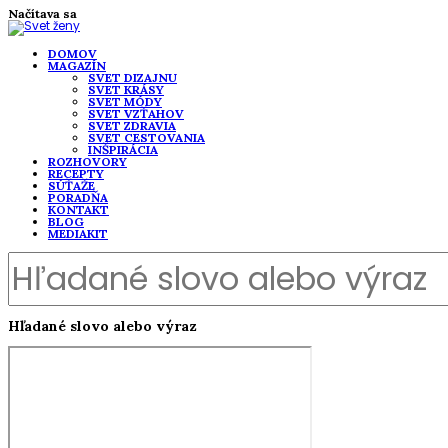
Načítava sa
DOMOV
MAGAZÍN
SVET DIZAJNU
SVET KRÁSY
SVET MÓDY
SVET VZŤAHOV
SVET ZDRAVIA
SVET CESTOVANIA
INŠPIRÁCIA
ROZHOVORY
RECEPTY
SÚŤAŽE
PORADŇA
KONTAKT
BLOG
MEDIAKIT
Hľadané slovo alebo výraz