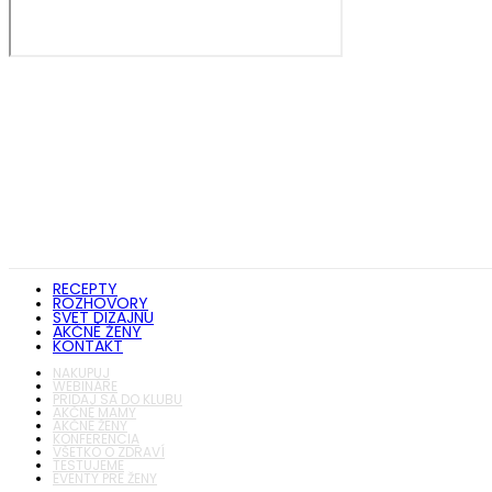
RECEPTY
ROZHOVORY
SVET DIZAJNU
AKČNÉ ŽENY
KONTAKT
NAKUPUJ
WEBINÁRE
PRIDAJ SA DO KLUBU
AKČNÉ MAMY
AKČNÉ ŽENY
KONFERENCIA
VŠETKO O ZDRAVÍ
TESTUJEME
EVENTY PRE ŽENY