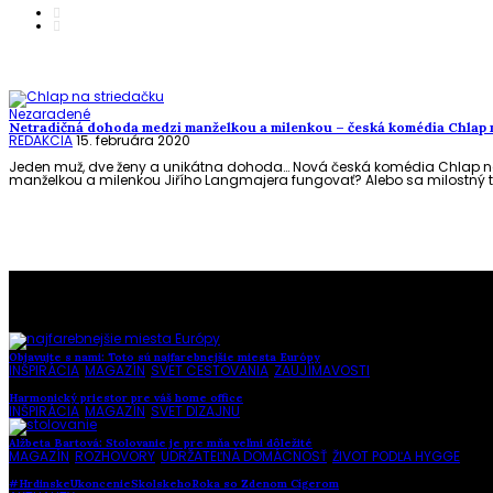
Nezaradené
Netradičná dohoda medzi manželkou a milenkou – česká komédia Chlap n
REDAKCIA
15. februára 2020
Jeden muž, dve ženy a unikátna dohoda… Nová česká komédia Chlap na 
manželkou a milenkou Jiřího Langmajera fungovať? Alebo sa milostný troj
To najlepšie z našej stránky
Objavujte s nami: Toto sú najfarebnejšie miesta Európy
INŠPIRÁCIA
,
MAGAZÍN
,
SVET CESTOVANIA
,
ZAUJÍMAVOSTI
Harmonický priestor pre váš home office
INŠPIRÁCIA
,
MAGAZÍN
,
SVET DIZAJNU
Alžbeta Bartová: Stolovanie je pre mňa veľmi dôležité
MAGAZÍN
,
ROZHOVORY
,
UDRŽATEĽNÁ DOMÁCNOSŤ
,
ŽIVOT PODĽA HYGGE
#HrdinskeUkoncenieSkolskehoRoka so Zdenom Cígerom