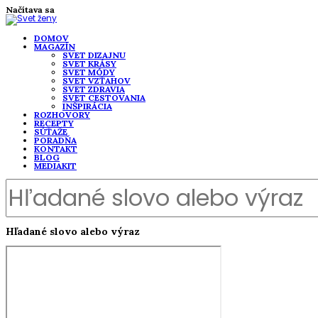
Načítava sa
DOMOV
MAGAZÍN
SVET DIZAJNU
SVET KRÁSY
SVET MÓDY
SVET VZŤAHOV
SVET ZDRAVIA
SVET CESTOVANIA
INŠPIRÁCIA
ROZHOVORY
RECEPTY
SÚŤAŽE
PORADŇA
KONTAKT
BLOG
MEDIAKIT
Hľadané slovo alebo výraz