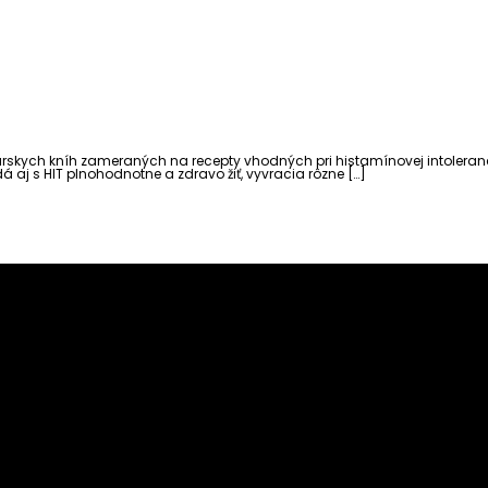
hárskych kníh zameraných na recepty vhodných pri histamínovej intoleranc
á aj s HIT plnohodnotne a zdravo žiť, vyvracia rôzne […]