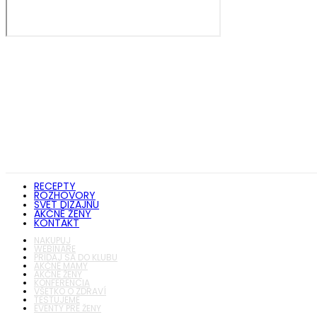
RECEPTY
ROZHOVORY
SVET DIZAJNU
AKČNÉ ŽENY
KONTAKT
NAKUPUJ
WEBINÁRE
PRIDAJ SA DO KLUBU
AKČNÉ MAMY
AKČNÉ ŽENY
KONFERENCIA
VŠETKO O ZDRAVÍ
TESTUJEME
EVENTY PRE ŽENY