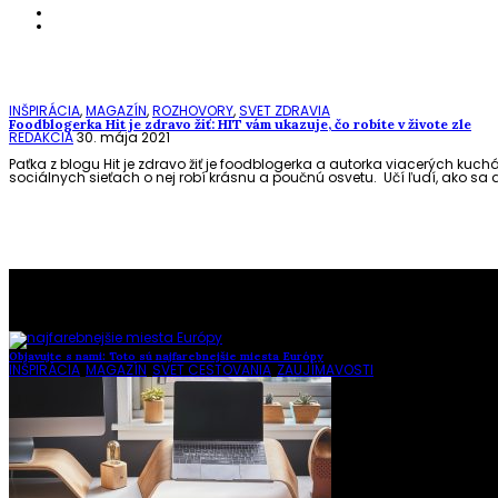
INŠPIRÁCIA
,
MAGAZÍN
,
ROZHOVORY
,
SVET ZDRAVIA
Foodblogerka Hit je zdravo žiť: HIT vám ukazuje, čo robíte v živote zle
REDAKCIA
30. mája 2021
Paťka z blogu Hit je zdravo žiť je foodblogerka a autorka viacerých kuc
sociálnych sieťach o nej robí krásnu a poučnú osvetu. Učí ľudí, ako sa d
To najlepšie z našej stránky
Objavujte s nami: Toto sú najfarebnejšie miesta Európy
INŠPIRÁCIA
,
MAGAZÍN
,
SVET CESTOVANIA
,
ZAUJÍMAVOSTI