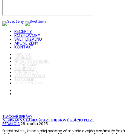
RECEPTY
ROZHOVORY
SVET DIZAJNU
AKČNÉ ŽENY
KONTAKT
NAKUPUJ
WEBINÁRE
PRIDAJ SA DO KLUBU
AKČNÉ MAMY
AKČNÉ ŽENY
KONFERENCIA
VŠETKO O ZDRAVÍ
TESTUJEME
EVENTY PRE ŽENY
TLAČOVÉ SPRÁVY
NESPRÁVNA LÁSKA ŠTARTUJE NOVÚ EDÍCIU FLIRT
REDAKCIA
28. apríla 2025
Predstavte si, že na vašej svadbe vám vaše dvojča oznámi, že čaká