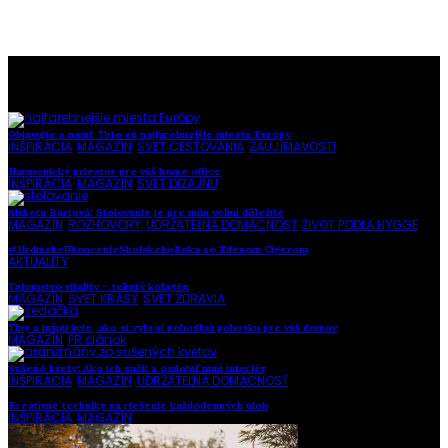
To najlepšie z našej stránky
Objavujte s nami: Toto sú najfarebnejšie miesta Európy
INŠPIRÁCIA
,
MAGAZÍN
,
SVET CESTOVANIA
,
ZAUJÍMAVOSTI
Harmonický priestor pre váš home office
INŠPIRÁCIA
,
MAGAZÍN
,
SVET DIZAJNU
Alžbeta Bartová: Stolovanie je pre mňa veľmi dôležité
MAGAZÍN
,
ROZHOVORY
,
UDRŽATEĽNÁ DOMÁCNOSŤ
,
ŽIVOT PODĽA HYGGE
#HrdinskeUkoncenieSkolskehoRoka so Zdenom Cígerom
AKTUALITY
Tajomstvo vitality – tekutý kolagén
MAGAZÍN
,
SVET KRÁSY
,
SVET ZDRAVIA
Tipy a inšpirácie, ako si vybrať pohodlnú pohovku pre váš domov
MAGAZÍN
,
PR článok
Sušené kvety: Ako ich sušiť a ozdobiť nimi interiér
INŠPIRÁCIA
,
MAGAZÍN
,
UDRŽATEĽNÁ DOMÁCNOSŤ
Kreatívne techniky na riešenie každodenných úloh
INŠPIRÁCIA
,
MAGAZÍN