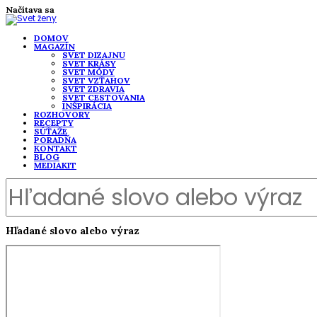
Načítava sa
DOMOV
MAGAZÍN
SVET DIZAJNU
SVET KRÁSY
SVET MÓDY
SVET VZŤAHOV
SVET ZDRAVIA
SVET CESTOVANIA
INŠPIRÁCIA
ROZHOVORY
RECEPTY
SÚŤAŽE
PORADŇA
KONTAKT
BLOG
MEDIAKIT
Hľadané slovo alebo výraz