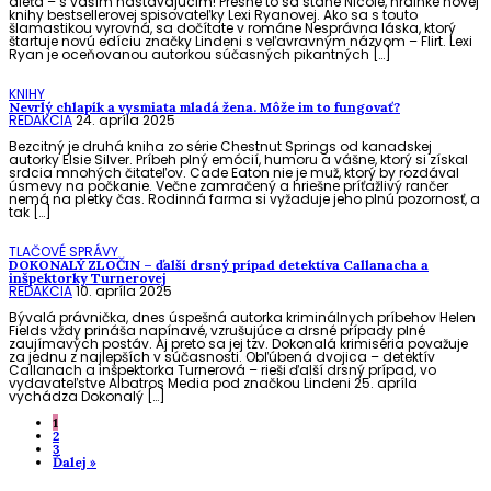
dieťa – s vaším nastávajúcim! Presne to sa stane Nicole, hrdinke novej
knihy bestsellerovej spisovateľky Lexi Ryanovej. Ako sa s touto
šlamastikou vyrovná, sa dočítate v románe Nesprávna láska, ktorý
štartuje novú edíciu značky Lindeni s veľavravným názvom – Flirt. Lexi
Ryan je oceňovanou autorkou súčasných pikantných […]
KNIHY
Nevrlý chlapík a vysmiata mladá žena. Môže im to fungovať?
REDAKCIA
24. apríla 2025
Bezcitný je druhá kniha zo série Chestnut Springs od kanadskej
autorky Elsie Silver. Príbeh plný emócií, humoru a vášne, ktorý si získal
srdcia mnohých čitateľov.​ Cade Eaton nie je muž, ktorý by rozdával
úsmevy na počkanie. Večne zamračený a hriešne príťažlivý rančer
nemá na pletky čas. Rodinná farma si vyžaduje jeho plnú pozornosť, a
tak […]
TLAČOVÉ SPRÁVY
DOKONALÝ ZLOČIN – ďalší drsný prípad detektíva Callanacha a
inšpektorky Turnerovej
REDAKCIA
10. apríla 2025
Bývalá právnička, dnes úspešná autorka kriminálnych príbehov Helen
Fields vždy prináša napínavé, vzrušujúce a drsné prípady plné
zaujímavých postáv. Aj preto sa jej tzv. Dokonalá krimiséria považuje
za jednu z najlepších v súčasnosti. Obľúbená dvojica – detektív
Callanach a inšpektorka Turnerová – rieši ďalší drsný prípad, vo
vydavateľstve Albatros Media pod značkou Lindeni 25. apríla
vychádza Dokonalý […]
1
2
3
Ďalej »