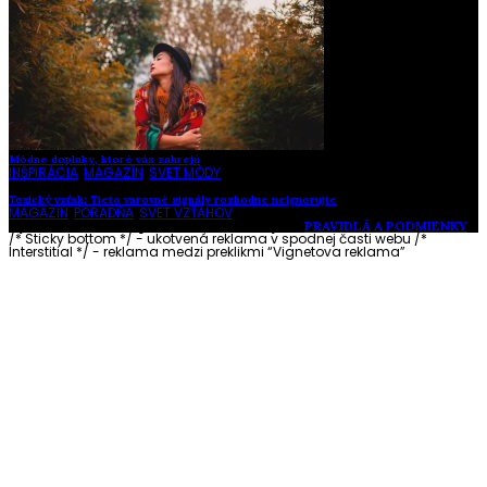
Módne doplnky, ktoré vás zahrejú
INŠPIRÁCIA
,
MAGAZÍN
,
SVET MÓDY
Toxický vzťah: Tieto varovné signály rozhodne neignorujte
MAGAZÍN
,
PORADŇA
,
SVET VZŤAHOV
Vytvorené s láskou pre vás © Akčné ženy •
PRAVIDLÁ A PODMIENKY
/* Sticky bottom */ - ukotvená reklama v spodnej časti webu
/*
Interstitial */ - reklama medzi preklikmi “Vignetova reklama”