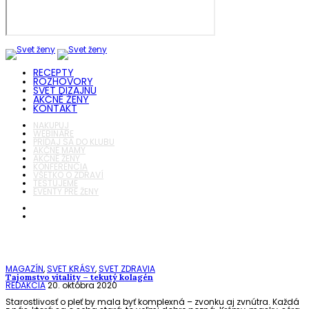
RECEPTY
ROZHOVORY
SVET DIZAJNU
AKČNÉ ŽENY
KONTAKT
NAKUPUJ
WEBINÁRE
PRIDAJ SA DO KLUBU
AKČNÉ MAMY
AKČNÉ ŽENY
KONFERENCIA
VŠETKO O ZDRAVÍ
TESTUJEME
EVENTY PRE ŽENY
MAGAZÍN
,
SVET KRÁSY
,
SVET ZDRAVIA
Tajomstvo vitality – tekutý kolagén
REDAKCIA
20. októbra 2020
Starostlivosť o pleť by mala byť komplexná – zvonku aj zvnútra. Každá