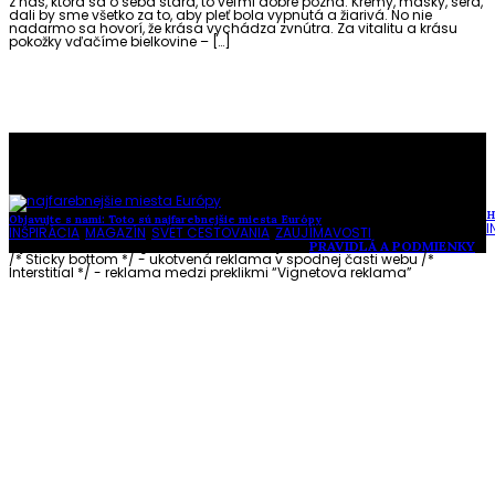
z nás, ktorá sa o seba stará, to veľmi dobre pozná. Krémy, masky, séra,
dali by sme všetko za to, aby pleť bola vypnutá a žiarivá. No nie
nadarmo sa hovorí, že krása vychádza zvnútra. Za vitalitu a krásu
pokožky vďačíme bielkovine – […]
To najlepšie z našej stránky
H
Objavujte s nami: Toto sú najfarebnejšie miesta Európy
I
INŠPIRÁCIA
,
MAGAZÍN
,
SVET CESTOVANIA
,
ZAUJÍMAVOSTI
Vytvorené s láskou pre vás © Akčné ženy •
PRAVIDLÁ A PODMIENKY
/* Sticky bottom */ - ukotvená reklama v spodnej časti webu
/*
Interstitial */ - reklama medzi preklikmi “Vignetova reklama”