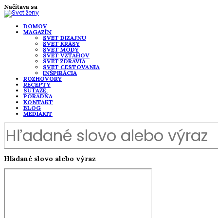
Načítava sa
DOMOV
MAGAZÍN
SVET DIZAJNU
SVET KRÁSY
SVET MÓDY
SVET VZŤAHOV
SVET ZDRAVIA
SVET CESTOVANIA
INŠPIRÁCIA
ROZHOVORY
RECEPTY
SÚŤAŽE
PORADŇA
KONTAKT
BLOG
MEDIAKIT
Hľadané slovo alebo výraz