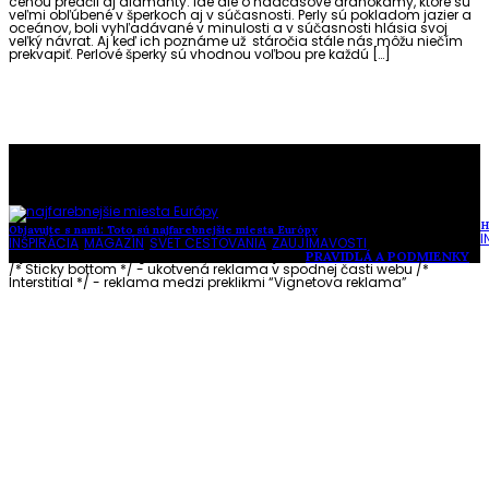
cenou predčil aj diamanty. Ide ale o nadčasové drahokamy, ktoré sú
veľmi obľúbené v šperkoch aj v súčasnosti. Perly sú pokladom jazier a
oceánov, boli vyhľadávané v minulosti a v súčasnosti hlásia svoj
veľký návrat. Aj keď ich poznáme už stáročia stále nás môžu niečím
prekvapiť. Perlové šperky sú vhodnou voľbou pre každú […]
To najlepšie z našej stránky
H
Objavujte s nami: Toto sú najfarebnejšie miesta Európy
I
INŠPIRÁCIA
,
MAGAZÍN
,
SVET CESTOVANIA
,
ZAUJÍMAVOSTI
Vytvorené s láskou pre vás © Akčné ženy •
PRAVIDLÁ A PODMIENKY
/* Sticky bottom */ - ukotvená reklama v spodnej časti webu
/*
Interstitial */ - reklama medzi preklikmi “Vignetova reklama”