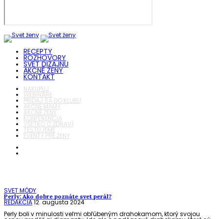
RECEPTY
ROZHOVORY
SVET DIZAJNU
AKČNÉ ŽENY
KONTAKT
NAKUPUJ
WEBINÁRE
PRIDAJ SA DO KLUBU
AKČNÉ MAMY
AKČNÉ ŽENY
KONFERENCIA
VŠETKO O ZDRAVÍ
TESTUJEME
EVENTY PRE ŽENY
SVET MÓDY
Perly: Ako dobre poznáte svet perál?
REDAKCIA
12. augusta 2024
Perly boli v minulosti veľmi obľúbeným drahokamom, ktorý svojou