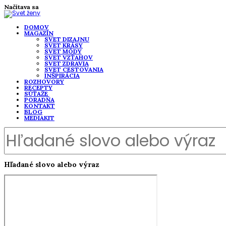
Načítava sa
DOMOV
MAGAZÍN
SVET DIZAJNU
SVET KRÁSY
SVET MÓDY
SVET VZŤAHOV
SVET ZDRAVIA
SVET CESTOVANIA
INŠPIRÁCIA
ROZHOVORY
RECEPTY
SÚŤAŽE
PORADŇA
KONTAKT
BLOG
MEDIAKIT
Hľadané slovo alebo výraz