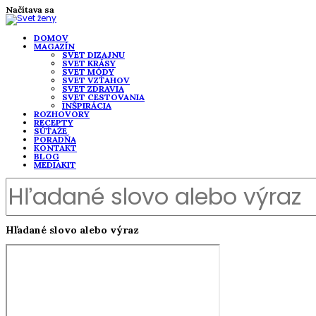
Načítava sa
DOMOV
MAGAZÍN
SVET DIZAJNU
SVET KRÁSY
SVET MÓDY
SVET VZŤAHOV
SVET ZDRAVIA
SVET CESTOVANIA
INŠPIRÁCIA
ROZHOVORY
RECEPTY
SÚŤAŽE
PORADŇA
KONTAKT
BLOG
MEDIAKIT
Hľadané slovo alebo výraz