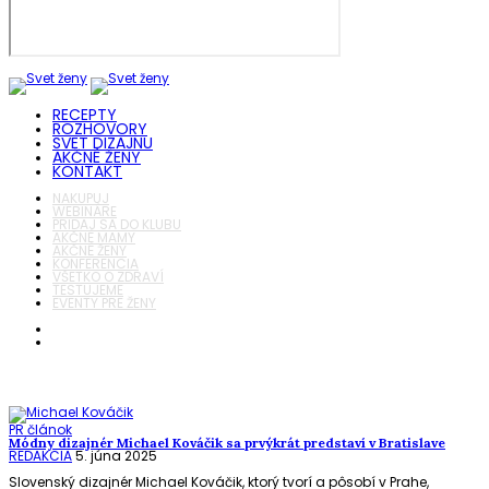
RECEPTY
ROZHOVORY
SVET DIZAJNU
AKČNÉ ŽENY
KONTAKT
NAKUPUJ
WEBINÁRE
PRIDAJ SA DO KLUBU
AKČNÉ MAMY
AKČNÉ ŽENY
KONFERENCIA
VŠETKO O ZDRAVÍ
TESTUJEME
EVENTY PRE ŽENY
PR článok
Módny dizajnér Michael Kováčik sa prvýkrát predstaví v Bratislave
REDAKCIA
5. júna 2025
Slovenský dizajnér Michael Kováčik, ktorý tvorí a pôsobí v Prahe,