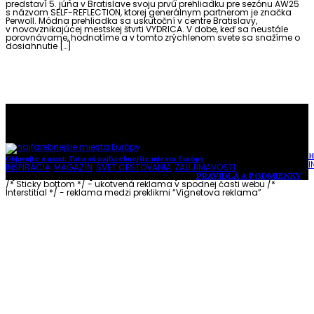
predstaví 5. júna v Bratislave svoju prvú prehliadku pre sezónu AW25
s názvom SELF-REFLECTION, ktorej generálnym partnerom je značka
Perwoll. Módna prehliadka sa uskutoční v centre Bratislavy,
v novovznikajúcej mestskej štvrti VYDRICA. V dobe, keď sa neustále
porovnávame, hodnotíme a v tomto zrýchlenom svete sa snažíme o
dosiahnutie […]
To najlepšie z našej stránky
H
Objavujte s nami: Toto sú najfarebnejšie miesta Európy
I
INŠPIRÁCIA
,
MAGAZÍN
,
SVET CESTOVANIA
,
ZAUJÍMAVOSTI
Vytvorené s láskou pre vás © Akčné ženy •
PRAVIDLÁ A PODMIENKY
/* Sticky bottom */ - ukotvená reklama v spodnej časti webu
/*
Interstitial */ - reklama medzi preklikmi “Vignetova reklama”