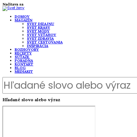
Načítava sa
DOMOV
MAGAZÍN
SVET DIZAJNU
SVET KRÁSY
SVET MÓDY
SVET VZŤAHOV
SVET ZDRAVIA
SVET CESTOVANIA
INŠPIRÁCIA
ROZHOVORY
RECEPTY
SÚŤAŽE
PORADŇA
KONTAKT
BLOG
MEDIAKIT
Hľadané slovo alebo výraz