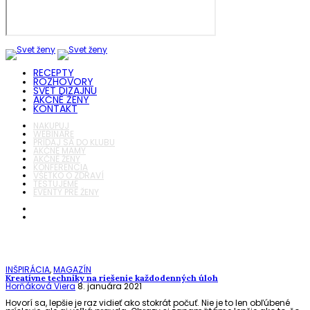
RECEPTY
ROZHOVORY
SVET DIZAJNU
AKČNÉ ŽENY
KONTAKT
NAKUPUJ
WEBINÁRE
PRIDAJ SA DO KLUBU
AKČNÉ MAMY
AKČNÉ ŽENY
KONFERENCIA
VŠETKO O ZDRAVÍ
TESTUJEME
EVENTY PRE ŽENY
INŠPIRÁCIA
,
MAGAZÍN
Kreatívne techniky na riešenie každodenných úloh
Horňáková Viera
8. januára 2021
Hovorí sa, lepšie je raz vidieť ako stokrát počuť. Nie je to len obľúbené