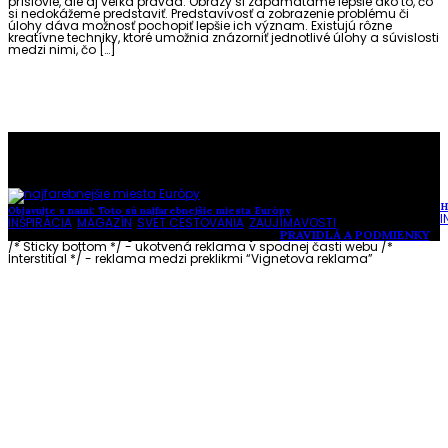
príslovie, ale aj veľká pravda. Obrazy si zapamätáme lepšie ako to, čo
si nedokážeme predstaviť. Predstavivosť a zobrazenie problému či
úlohy dáva možnosť pochopiť lepšie ich význam. Existujú rôzne
kreatívne techniky, ktoré umožnia znázorniť jednotlivé úlohy a súvislosti
medzi nimi, čo […]
To najlepšie z našej stránky
H
Objavujte s nami: Toto sú najfarebnejšie miesta Európy
I
INŠPIRÁCIA
,
MAGAZÍN
,
SVET CESTOVANIA
,
ZAUJÍMAVOSTI
Vytvorené s láskou pre vás © Akčné ženy •
PRAVIDLÁ A PODMIENKY
/* Sticky bottom */ - ukotvená reklama v spodnej časti webu
/*
Interstitial */ - reklama medzi preklikmi “Vignetova reklama”