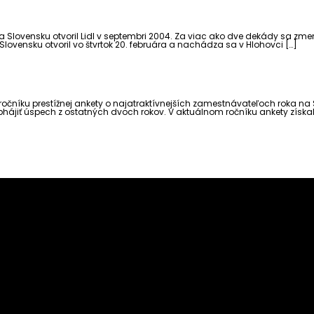
 Slovensku otvoril Lidl v septembri 2004. Za viac ako dve dekády sa zmeni
lovensku otvoril vo štvrtok 20. februára a nachádza sa v Hlohovci […]
 ročníku prestížnej ankety o najatraktívnejších zamestnávateľoch roka na 
hájiť úspech z ostatných dvoch rokov. V aktuálnom ročníku ankety získali tr