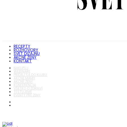
RECEPTY
ROZHOVORY
SVET DIZAJNU
AKČNÉ ŽENY
KONTAKT
NAKUPUJ
WEBINÁRE
PRIDAJ SA DO KLUBU
AKČNÉ MAMY
AKČNÉ ŽENY
KONFERENCIA
VŠETKO O ZDRAVÍ
TESTUJEME
EVENTY PRE ŽENY