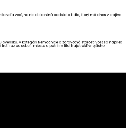
lo veľa vecí, no nie diskontná podstata Lidla, ktorý má dnes v krajine
Slovensku. V kategórii Nemocnice a zdravotná starostlivosť sa napriek
etí raz po sebe 1. miesto a patrí im titul Najatraktívnejšieho