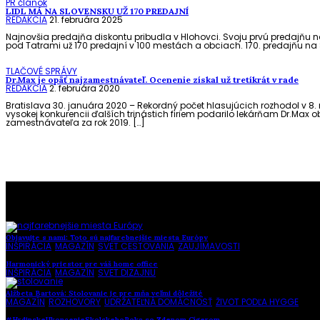
PR článok
LIDL MÁ NA SLOVENSKU UŽ 170 PREDAJNÍ
REDAKCIA
21. februára 2025
Najnovšia predajňa diskontu pribudla v Hlohovci. Svoju prvú predajňu na
pod Tatrami už 170 predajní v 100 mestách a obciach. 170. predajňu na S
TLAČOVÉ SPRÁVY
Dr.Max je opäť najzamestnávateľ. Ocenenie získal už tretíkrát v rade
REDAKCIA
2. februára 2020
Bratislava 30. januára 2020 – Rekordný počet hlasujúcich rozhodol v 8.
vysokej konkurencii ďalších trinástich firiem podarilo lekárňam Dr.Max ob
zamestnávateľa za rok 2019. […]
To najlepšie z našej stránky
Objavujte s nami: Toto sú najfarebnejšie miesta Európy
INŠPIRÁCIA
,
MAGAZÍN
,
SVET CESTOVANIA
,
ZAUJÍMAVOSTI
Harmonický priestor pre váš home office
INŠPIRÁCIA
,
MAGAZÍN
,
SVET DIZAJNU
Alžbeta Bartová: Stolovanie je pre mňa veľmi dôležité
MAGAZÍN
,
ROZHOVORY
,
UDRŽATEĽNÁ DOMÁCNOSŤ
,
ŽIVOT PODĽA HYGGE
#HrdinskeUkoncenieSkolskehoRoka so Zdenom Cígerom