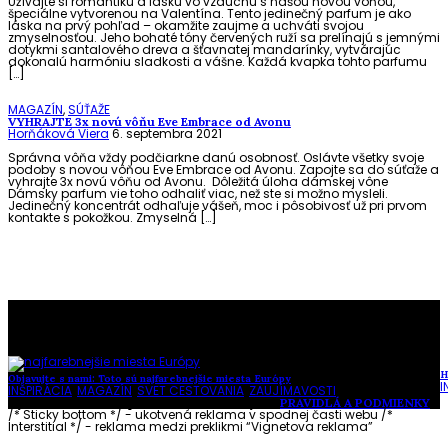
Užívajte si romantiku a lásku vo vzduchu s našou novou vôňou,
špeciálne vytvorenou na Valentína. Tento jedinečný parfum je ako
láska na prvý pohľad – okamžite zaujme a uchváti svojou
zmyselnosťou. Jeho bohaté tóny červených ruží sa prelínajú s jemnými
dotykmi santalového dreva a šťavnatej mandarínky, vytvárajúc
dokonalú harmóniu sladkosti a vášne. Každá kvapka tohto parfumu
[…]
MAGAZÍN
,
SÚŤAŽE
VYHRAJTE 3x novú vôňu Eve Embrace od Avonu
Horňáková Viera
6. septembra 2021
Správna vôňa vždy podčiarkne danú osobnosť. Oslávte všetky svoje
podoby s novou vôňou Eve Embrace od Avonu. Zapojte sa do súťaže a
vyhrajte 3x novú vôňu od Avonu. Dôležitá úloha dámskej vône
Dámsky parfum vie toho odhaliť viac, než ste si možno mysleli.
Jedinečný koncentrát odhaľuje vášeň, moc i pôsobivosť už pri prvom
kontakte s pokožkou. Zmyselná […]
To najlepšie z našej stránky
H
Objavujte s nami: Toto sú najfarebnejšie miesta Európy
I
INŠPIRÁCIA
,
MAGAZÍN
,
SVET CESTOVANIA
,
ZAUJÍMAVOSTI
Vytvorené s láskou pre vás © Akčné ženy •
PRAVIDLÁ A PODMIENKY
/* Sticky bottom */ - ukotvená reklama v spodnej časti webu
/*
Interstitial */ - reklama medzi preklikmi “Vignetova reklama”