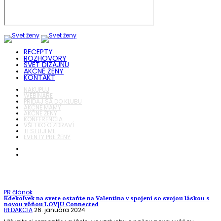
RECEPTY
ROZHOVORY
SVET DIZAJNU
AKČNÉ ŽENY
KONTAKT
NAKUPUJ
WEBINÁRE
PRIDAJ SA DO KLUBU
AKČNÉ MAMY
AKČNÉ ŽENY
KONFERENCIA
VŠETKO O ZDRAVÍ
TESTUJEME
EVENTY PRE ŽENY
PR článok
Kdekoľvek na svete ostaňte na Valentína v spojení so svojou láskou s
novou vôňou LOV|U Connected
REDAKCIA
26. januára 2024