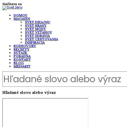
Načítava sa
DOMOV
MAGAZÍN
SVET DIZAJNU
SVET KRÁSY
SVET MÓDY
SVET VZŤAHOV
SVET ZDRAVIA
SVET CESTOVANIA
INŠPIRÁCIA
ROZHOVORY
RECEPTY
SÚŤAŽE
PORADŇA
KONTAKT
BLOG
MEDIAKIT
Hľadané slovo alebo výraz