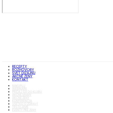
RECEPTY
ROZHOVORY
SVET DIZAJNU
AKČNÉ ŽENY
KONTAKT
NAKUPUJ
WEBINÁRE
PRIDAJ SA DO KLUBU
AKČNÉ MAMY
AKČNÉ ŽENY
KONFERENCIA
VŠETKO O ZDRAVÍ
TESTUJEME
EVENTY PRE ŽENY