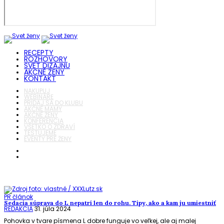
RECEPTY
ROZHOVORY
SVET DIZAJNU
AKČNÉ ŽENY
KONTAKT
NAKUPUJ
WEBINÁRE
PRIDAJ SA DO KLUBU
AKČNÉ MAMY
AKČNÉ ŽENY
KONFERENCIA
VŠETKO O ZDRAVÍ
TESTUJEME
EVENTY PRE ŽENY
PR článok
Sedacia súprava do L nepatrí len do rohu. Tipy, ako a kam ju umiestniť
REDAKCIA
31. júla 2024
Pohovka v tvare písmena L dobre funguje vo veľkej, ale aj malej