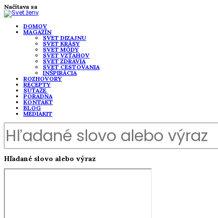
Načítava sa
DOMOV
MAGAZÍN
SVET DIZAJNU
SVET KRÁSY
SVET MÓDY
SVET VZŤAHOV
SVET ZDRAVIA
SVET CESTOVANIA
INŠPIRÁCIA
ROZHOVORY
RECEPTY
SÚŤAŽE
PORADŇA
KONTAKT
BLOG
MEDIAKIT
Hľadané slovo alebo výraz