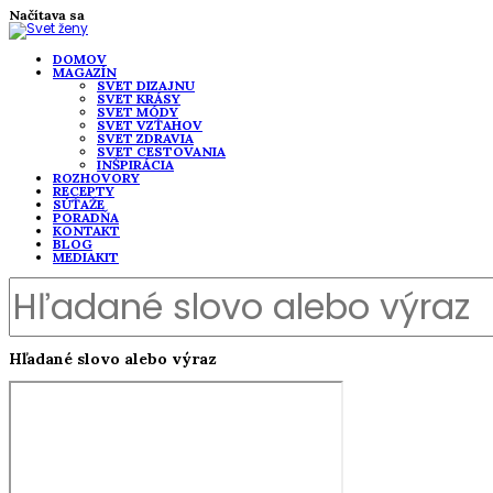
Načítava sa
DOMOV
MAGAZÍN
SVET DIZAJNU
SVET KRÁSY
SVET MÓDY
SVET VZŤAHOV
SVET ZDRAVIA
SVET CESTOVANIA
INŠPIRÁCIA
ROZHOVORY
RECEPTY
SÚŤAŽE
PORADŇA
KONTAKT
BLOG
MEDIAKIT
Hľadané slovo alebo výraz