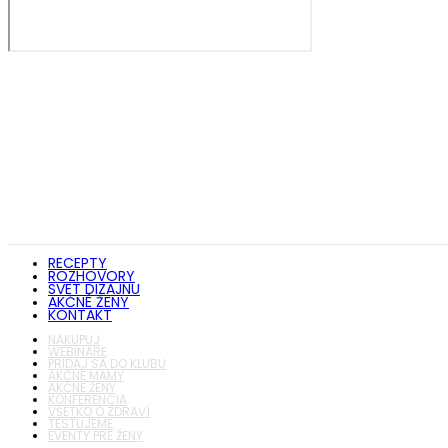
RECEPTY
ROZHOVORY
SVET DIZAJNU
AKČNÉ ŽENY
KONTAKT
NAKUPUJ
WEBINÁRE
PRIDAJ SA DO KLUBU
AKČNÉ MAMY
AKČNÉ ŽENY
KONFERENCIA
VŠETKO O ZDRAVÍ
TESTUJEME
EVENTY PRE ŽENY