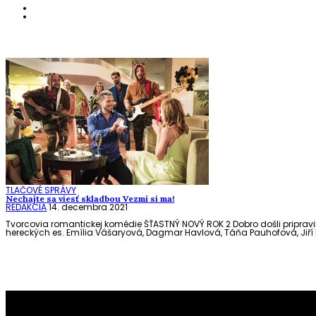
TLAČOVÉ SPRÁVY
Nechajte sa viesť skladbou Vezmi si ma!
REDAKCIA
14. decembra 2021
Tvorcovia romantickej komédie ŠŤASTNÝ NOVÝ ROK 2 Dobro došli pripravili
hereckých es. Emília Vášaryová, Dagmar Havlová, Táňa Pauhofová, Jiří
To najlepšie z našej stránky