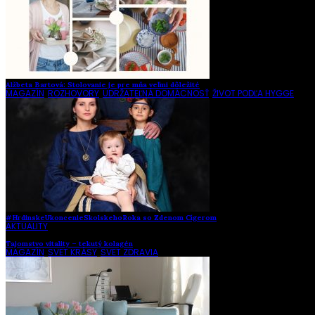
Alžbeta Bartová: Stolovanie je pre mňa veľmi dôležité
MAGAZÍN
,
ROZHOVORY
,
UDRŽATEĽNÁ DOMÁCNOSŤ
,
ŽIVOT PODĽA HYGGE
#HrdinskeUkoncenieSkolskehoRoka so Zdenom Cígerom
AKTUALITY
Tajomstvo vitality – tekutý kolagén
MAGAZÍN
,
SVET KRÁSY
,
SVET ZDRAVIA