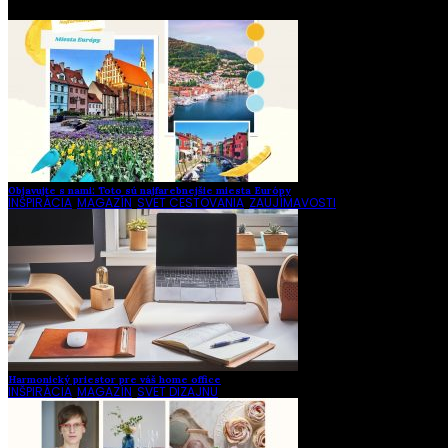
Objavujte s nami: Toto sú najfarebnejšie miesta Európy
INŠPIRÁCIA
,
MAGAZÍN
,
SVET CESTOVANIA
,
ZAUJÍMAVOSTI
Harmonický priestor pre váš home office
INŠPIRÁCIA
,
MAGAZÍN
,
SVET DIZAJNU