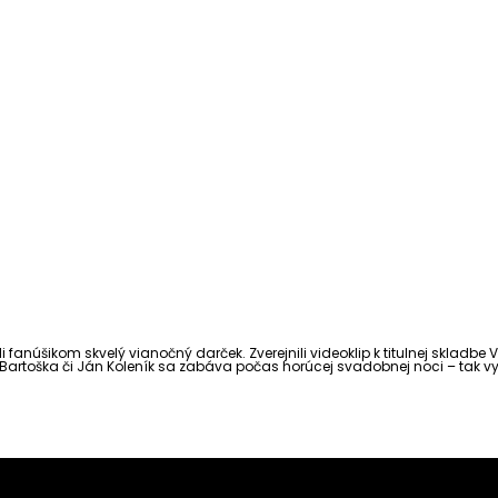
 fanúšikom skvelý vianočný darček. Zverejnili videoklip k titulnej skladb
 Bartoška či Ján Koleník sa zabáva počas horúcej svadobnej noci – tak 