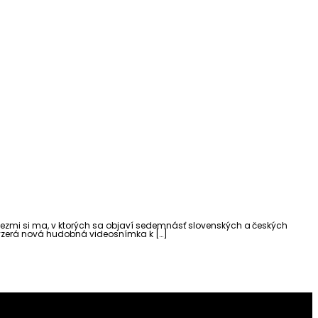
e Vezmi si ma, v ktorých sa objaví sedemnásť slovenských a českých
vyzerá nová hudobná videosnímka k […]