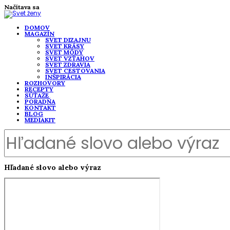
Načítava sa
DOMOV
MAGAZÍN
SVET DIZAJNU
SVET KRÁSY
SVET MÓDY
SVET VZŤAHOV
SVET ZDRAVIA
SVET CESTOVANIA
INŠPIRÁCIA
ROZHOVORY
RECEPTY
SÚŤAŽE
PORADŇA
KONTAKT
BLOG
MEDIAKIT
Hľadané slovo alebo výraz