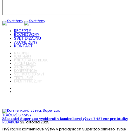
RECEPTY
ROZHOVORY
SVET DIZAJNU
AKČNÉ ŽENY
KONTAKT
NAKUPUJ
WEBINÁRE
PRIDAJ SA DO KLUBU
AKČNÉ MAMY
AKČNÉ ŽENY
KONFERENCIA
VŠETKO O ZDRAVÍ
TESTUJEME
EVENTY PRE ŽENY
TLAČOVÉ SPRÁVY
Zákazníci Super zoo vyzbierali v kamienkovej výzve 7 487 eur pre útulky
REDAKCIA
23. októbra 2025
Prvý ročník kamienkovej výzvy v predajniach Super zoo priniesol svoje