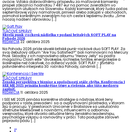
ovocie. Vďaka dobrovoľnému príspevku za maľované kamienky
prispeli zákazníci hodnotou 7 487 eur na pomoc zvieratkám vo
vybraných útulkoch na Slovensku. Každý kamienok, ktorý ľudia počas
septembrovej výzvy namaľovali, priniesli alebo zakúpili v obchodoch,
pomohol konkrétnym zvieratám na ich ceste k lepšiemu životu. „Sme
naozaj nadšení obrovskou […]
TLAČOVÉ SPRÁVY
Skvelá punk-rocková nádielka v podaní britských SOFT PLAY na
Pohode 2026
REDAKCIA
22. októbra 2025
Na Pohodu 2026 príde skvelé britské punk-rockové duo SOFT PLAY. Za
svoj debutový album “Are You Satisfied?” boli nominovaní na Mercury
Prize. Skladby z ich najnovšieho albumu “Heavy Jelly” sú podľa
magazínu Clash ešte “divokejšie, rýchlejšie, tvrdšie, energickejšie a
šialenejšie než čokoľvek, čo doteraz vydali. SOFT PLAY – štvrtého
potvrdeného interpreta 30. ročníka Pohody, oznámili […]
TLAČOVÉ SPRÁVY
Ženská perspektíva v biznise a spoločnosti stále chýba. Konferencia I
SEE ME 2025 prináša konkrétne témy a riešenia, ako túto medzeru
zaplniť.
REDAKCIA
11. októbra 2025
I SEE ME 2025 prináša konkrétne stratégie a nástroje, ktoré ženy
podporia v raste, presadení sa a ovplyvňovaní prostredia, v ktorom
žijú a pracujú. V priestoroch Unicorner v Bratislave sa uskutočnilo
stretnutie Meet&Greet s novinármi, influencermi a odbornou
verejnosťou, ktoré otvorilo aktuálne témy ženského leadershipu,
psychológie výkonu a rovnováhy v práci. Toto podujatie zároveň
pripravilo pôdu […]
...
1