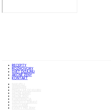
RECEPTY
ROZHOVORY
SVET DIZAJNU
AKČNÉ ŽENY
KONTAKT
NAKUPUJ
WEBINÁRE
PRIDAJ SA DO KLUBU
AKČNÉ MAMY
AKČNÉ ŽENY
KONFERENCIA
VŠETKO O ZDRAVÍ
TESTUJEME
EVENTY PRE ŽENY