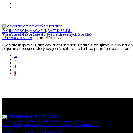
DIY
,
INŠPIRÁCIA
,
MAGAZÍN
,
SVET DIZAJNU
Vyrobte si dekorácie do bytu z drevených korálok
Horňáková Viera
11. januára 2022
Hľadáte inšpiráciu, ako ozvláštniť interiér? Pozrite si zaujímavé tipy 
príjemný materiál, ktorý svojou štruktúrou a farbou prináša do priestoru 
...
1
…
5
6
7
To najlepšie z našej stránky
Objavujte s nami: Toto sú najfarebnejšie miesta Európy
INŠPIRÁCIA
,
MAGAZÍN
,
SVET CESTOVANIA
,
ZAUJÍMAVOSTI
Harmonický priestor pre váš home office