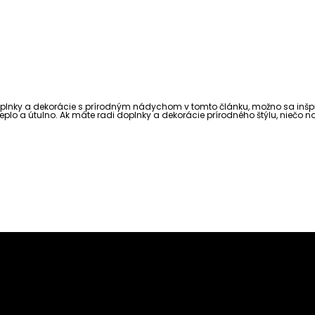
na doplnky a dekorácie s prírodným nádychom v tomto článku, možno sa inš
teplo a útulno. Ak máte radi doplnky a dekorácie prírodného štýlu, niečo n