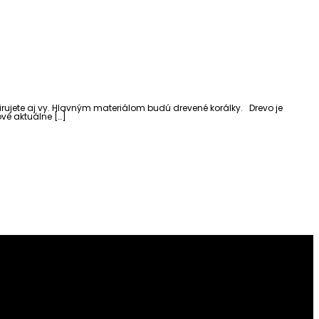
pirujete aj vy. Hlavným materiálom budú drevené korálky. Drevo je
ové aktuálne […]