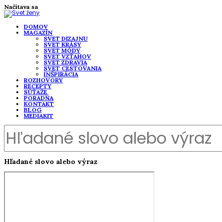
Načítava sa
DOMOV
MAGAZÍN
SVET DIZAJNU
SVET KRÁSY
SVET MÓDY
SVET VZŤAHOV
SVET ZDRAVIA
SVET CESTOVANIA
INŠPIRÁCIA
ROZHOVORY
RECEPTY
SÚŤAŽE
PORADŇA
KONTAKT
BLOG
MEDIAKIT
Hľadané slovo alebo výraz