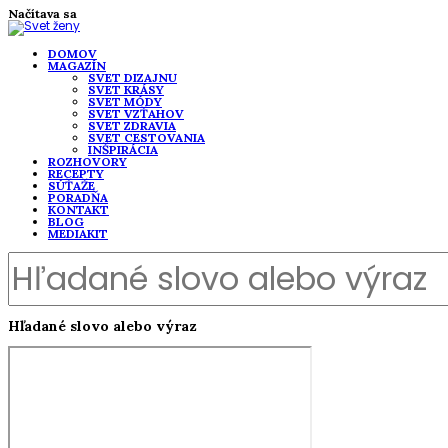
Načítava sa
DOMOV
MAGAZÍN
SVET DIZAJNU
SVET KRÁSY
SVET MÓDY
SVET VZŤAHOV
SVET ZDRAVIA
SVET CESTOVANIA
INŠPIRÁCIA
ROZHOVORY
RECEPTY
SÚŤAŽE
PORADŇA
KONTAKT
BLOG
MEDIAKIT
Hľadané slovo alebo výraz