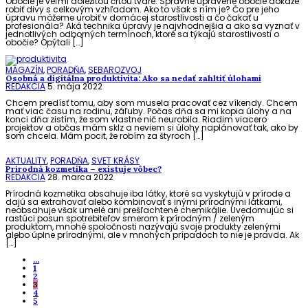
Obočie je veľmi dôležitou črtou tváre. Správne upravené obočie dokáže
robiť divy s celkovým vzhľadom. Ako to však s ním je? Čo pre jeho
úpravu môžeme urobiť v domácej starostlivosti a čo čakať u
profesionála? Aká technika úpravy je najvhodnejšia a ako sa vyznať v
jednotlivých odborných termínoch, ktoré sa týkajú starostlivosti o
obočie? Opýtali […]
MAGAZÍN
,
PORADŇA
,
SEBAROZVOJ
Osobná a digitálna produktivita: Ako sa nedať zahltiť úlohami
REDAKCIA
5. mája 2022
Chcem predísť tomu, aby som musela pracovať cez víkendy. Chcem
mať viac času na rodinu, záľuby. Počas dňa sa mi kopia úlohy a na
konci dňa zistím, že som vlastne nič neurobila. Riadim viacero
projektov a občas mám sklz a neviem si úlohy naplánovať tak, ako by
som chcela. Mám pocit, že robím za štyroch […]
AKTUALITY
,
PORADŇA
,
SVET KRÁSY
Prírodná kozmetika – existuje vôbec?
REDAKCIA
28. marca 2022
Prírodná kozmetika obsahuje iba látky, ktoré sa vyskytujú v prírode a
dajú sa extrahovať alebo kombinovať s inými prírodnými látkami,
neobsahuje však umelé ani prešľachtené chemikálie. Uvedomujúc si
rastúci posun spotrebiteľov smerom k prírodným / zeleným
produktom, mnohé spoločnosti nazývajú svoje produkty zelenými
alebo úplne prírodnými, ale v mnohých prípadoch to nie je pravda. Ak
[…]
...
1
2
3
4
5