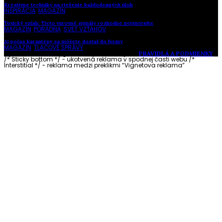
Kreatívne techniky na riešenie každodenných úloh
INŠPIRÁCIA
,
MAGAZÍN
Toxický vzťah: Tieto varovné signály rozhodne neignorujte
MAGAZÍN
,
PORADŇA
,
SVET VZŤAHOV
Aj počas karantény sa môžete dostať do formy
MAGAZÍN
,
TLAČOVÉ SPRÁVY
Vytvorené s láskou pre vás © Akčné ženy •
PRAVIDLÁ A PODMIENKY
/* Sticky bottom */ - ukotvená reklama v spodnej časti webu
/*
Interstitial */ - reklama medzi preklikmi “Vignetova reklama”