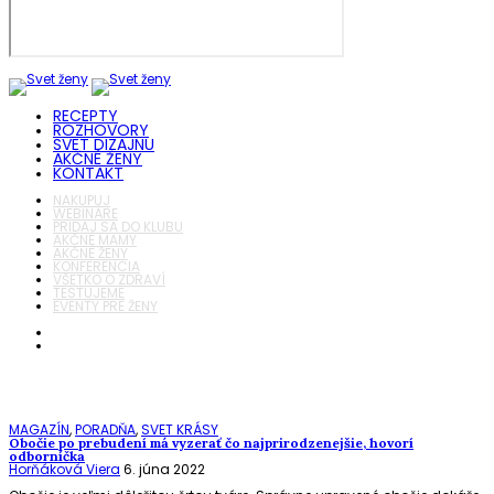
RECEPTY
ROZHOVORY
SVET DIZAJNU
AKČNÉ ŽENY
KONTAKT
NAKUPUJ
WEBINÁRE
PRIDAJ SA DO KLUBU
AKČNÉ MAMY
AKČNÉ ŽENY
KONFERENCIA
VŠETKO O ZDRAVÍ
TESTUJEME
EVENTY PRE ŽENY
MAGAZÍN
,
PORADŇA
,
SVET KRÁSY
Obočie po prebudení má vyzerať čo najprirodzenejšie, hovorí
odborníčka
Horňáková Viera
6. júna 2022