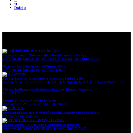
…
11
Ďalej »
To najlepšie z našej stránky
Objavujte s nami: Toto sú najfarebnejšie miesta Európy
INŠPIRÁCIA
,
MAGAZÍN
,
SVET CESTOVANIA
,
ZAUJÍMAVOSTI
Harmonický priestor pre váš home office
INŠPIRÁCIA
,
MAGAZÍN
,
SVET DIZAJNU
Alžbeta Bartová: Stolovanie je pre mňa veľmi dôležité
MAGAZÍN
,
ROZHOVORY
,
UDRŽATEĽNÁ DOMÁCNOSŤ
,
ŽIVOT PODĽA HYGGE
#HrdinskeUkoncenieSkolskehoRoka so Zdenom Cígerom
AKTUALITY
Tajomstvo vitality – tekutý kolagén
MAGAZÍN
,
SVET KRÁSY
,
SVET ZDRAVIA
Tipy a inšpirácie, ako si vybrať pohodlnú pohovku pre váš domov
MAGAZÍN
,
PR článok
Sušené kvety: Ako ich sušiť a ozdobiť nimi interiér
INŠPIRÁCIA
,
MAGAZÍN
,
UDRŽATEĽNÁ DOMÁCNOSŤ