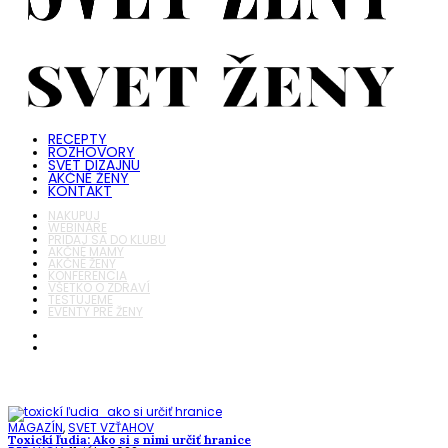
RECEPTY
ROZHOVORY
SVET DIZAJNU
AKČNÉ ŽENY
KONTAKT
NAKUPUJ
WEBINÁRE
PRIDAJ SA DO KLUBU
AKČNÉ MAMY
AKČNÉ ŽENY
KONFERENCIA
VŠETKO O ZDRAVÍ
TESTUJEME
EVENTY PRE ŽENY
MAGAZÍN
,
SVET VZŤAHOV
Toxickí ľudia: Ako si s nimi určiť hranice