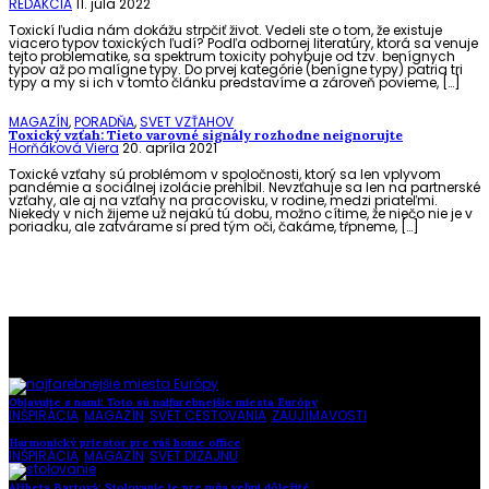
REDAKCIA
11. júla 2022
Toxickí ľudia nám dokážu strpčiť život. Vedeli ste o tom, že existuje
viacero typov toxických ľudí? Podľa odbornej literatúry, ktorá sa venuje
tejto problematike, sa spektrum toxicity pohybuje od tzv. benígnych
typov až po malígne typy. Do prvej kategórie (benígne typy) patria tri
typy a my si ich v tomto článku predstavíme a zároveň povieme, […]
MAGAZÍN
,
PORADŇA
,
SVET VZŤAHOV
Toxický vzťah: Tieto varovné signály rozhodne neignorujte
Horňáková Viera
20. apríla 2021
Toxické vzťahy sú problémom v spoločnosti, ktorý sa len vplyvom
pandémie a sociálnej izolácie prehĺbil. Nevzťahuje sa len na partnerské
vzťahy, ale aj na vzťahy na pracovisku, v rodine, medzi priateľmi.
Niekedy v nich žijeme už nejakú tú dobu, možno cítime, že niečo nie je v
poriadku, ale zatvárame si pred tým oči, čakáme, tŕpneme, […]
To najlepšie z našej stránky
Objavujte s nami: Toto sú najfarebnejšie miesta Európy
INŠPIRÁCIA
,
MAGAZÍN
,
SVET CESTOVANIA
,
ZAUJÍMAVOSTI
Harmonický priestor pre váš home office
INŠPIRÁCIA
,
MAGAZÍN
,
SVET DIZAJNU
Alžbeta Bartová: Stolovanie je pre mňa veľmi dôležité