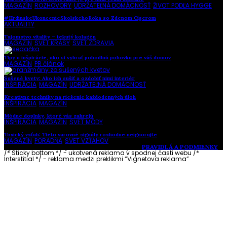
MAGAZÍN
,
ROZHOVORY
,
UDRŽATEĽNÁ DOMÁCNOSŤ
,
ŽIVOT PODĽA HYGGE
#HrdinskeUkoncenieSkolskehoRoka so Zdenom Cígerom
AKTUALITY
Tajomstvo vitality – tekutý kolagén
MAGAZÍN
,
SVET KRÁSY
,
SVET ZDRAVIA
Tipy a inšpirácie, ako si vybrať pohodlnú pohovku pre váš domov
MAGAZÍN
,
PR článok
Sušené kvety: Ako ich sušiť a ozdobiť nimi interiér
INŠPIRÁCIA
,
MAGAZÍN
,
UDRŽATEĽNÁ DOMÁCNOSŤ
Kreatívne techniky na riešenie každodenných úloh
INŠPIRÁCIA
,
MAGAZÍN
Módne doplnky, ktoré vás zahrejú
INŠPIRÁCIA
,
MAGAZÍN
,
SVET MÓDY
Toxický vzťah: Tieto varovné signály rozhodne neignorujte
MAGAZÍN
,
PORADŇA
,
SVET VZŤAHOV
Vytvorené s láskou pre vás © Akčné ženy •
PRAVIDLÁ A PODMIENKY
/* Sticky bottom */ - ukotvená reklama v spodnej časti webu
/*
Interstitial */ - reklama medzi preklikmi “Vignetova reklama”