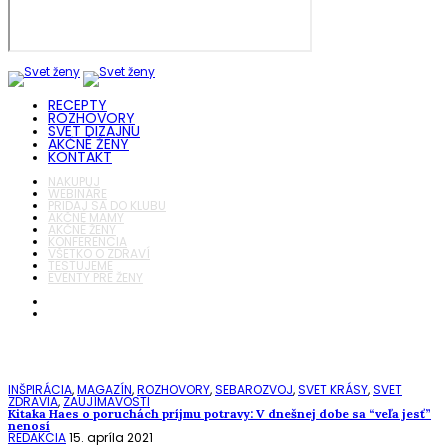
RECEPTY
ROZHOVORY
SVET DIZAJNU
AKČNÉ ŽENY
KONTAKT
NAKUPUJ
WEBINÁRE
PRIDAJ SA DO KLUBU
AKČNÉ MAMY
AKČNÉ ŽENY
KONFERENCIA
VŠETKO O ZDRAVÍ
TESTUJEME
EVENTY PRE ŽENY
INŠPIRÁCIA
,
MAGAZÍN
,
ROZHOVORY
,
SEBAROZVOJ
,
SVET KRÁSY
,
SVET
ZDRAVIA
,
ZAUJÍMAVOSTI
Kitaka Haes o poruchách príjmu potravy: V dnešnej dobe sa “veľa jesť”
nenosí
REDAKCIA
15. apríla 2021