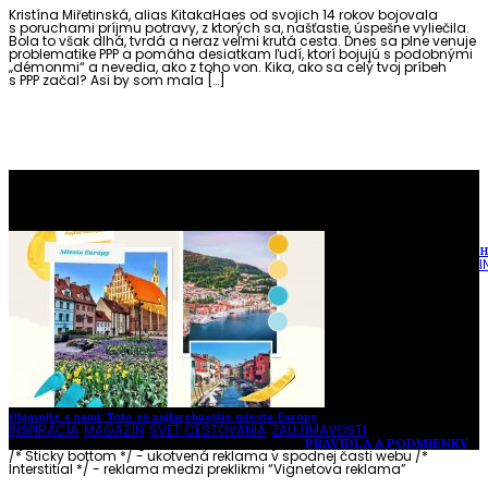
Kristína Miřetinská, alias KitakaHaes od svojich 14 rokov bojovala
s poruchami príjmu potravy, z ktorých sa, našťastie, úspešne vyliečila.
Bola to však dlhá, tvrdá a neraz veľmi krutá cesta. Dnes sa plne venuje
problematike PPP a pomáha desiatkam ľudí, ktorí bojujú s podobnými
„démonmi“ a nevedia, ako z toho von. Kika, ako sa celý tvoj príbeh
s PPP začal? Asi by som mala […]
To najlepšie z našej stránky
H
I
Objavujte s nami: Toto sú najfarebnejšie miesta Európy
INŠPIRÁCIA
,
MAGAZÍN
,
SVET CESTOVANIA
,
ZAUJÍMAVOSTI
Vytvorené s láskou pre vás © Akčné ženy •
PRAVIDLÁ A PODMIENKY
/* Sticky bottom */ - ukotvená reklama v spodnej časti webu
/*
Interstitial */ - reklama medzi preklikmi “Vignetova reklama”