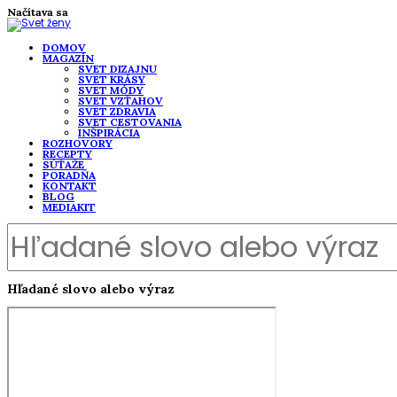
Načítava sa
DOMOV
MAGAZÍN
SVET DIZAJNU
SVET KRÁSY
SVET MÓDY
SVET VZŤAHOV
SVET ZDRAVIA
SVET CESTOVANIA
INŠPIRÁCIA
ROZHOVORY
RECEPTY
SÚŤAŽE
PORADŇA
KONTAKT
BLOG
MEDIAKIT
Hľadané slovo alebo výraz