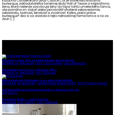
Katarína Čunderlíková alias Catrice Cat je slovenská kráľovná
burlesque, zakladatateľka tanečnej školy Hall of Tease a inšpiratívna
žena, ktorá nielenže zasväcuje ženy do tajov tohto umeleckého tanca,
ale pomáha im získať alebo prinavrátiť stratené sebavedomie,
sebaistotu, ladnosť, ženskosť a zvodnosť. Katka, prečo práve
burlesque? Ako si sa dostala k tejto netradičnej forme tanca a čo za
druh […]
To najlepšie z našej stránky
Objavujte s nami: Toto sú najfarebnejšie miesta Európy
INŠPIRÁCIA
,
MAGAZÍN
,
SVET CESTOVANIA
,
ZAUJÍMAVOSTI
Harmonický priestor pre váš home office
INŠPIRÁCIA
,
MAGAZÍN
,
SVET DIZAJNU
Alžbeta Bartová: Stolovanie je pre mňa veľmi dôležité
MAGAZÍN
,
ROZHOVORY
,
UDRŽATEĽNÁ DOMÁCNOSŤ
,
ŽIVOT PODĽA HYGGE
#HrdinskeUkoncenieSkolskehoRoka so Zdenom Cígerom
AKTUALITY
Tajomstvo vitality – tekutý kolagén
MAGAZÍN
,
SVET KRÁSY
,
SVET ZDRAVIA