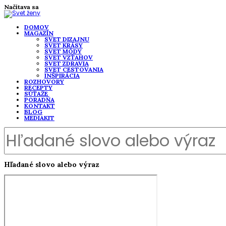
Načítava sa
DOMOV
MAGAZÍN
SVET DIZAJNU
SVET KRÁSY
SVET MÓDY
SVET VZŤAHOV
SVET ZDRAVIA
SVET CESTOVANIA
INŠPIRÁCIA
ROZHOVORY
RECEPTY
SÚŤAŽE
PORADŇA
KONTAKT
BLOG
MEDIAKIT
Hľadané slovo alebo výraz