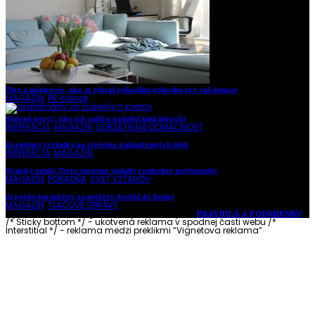
Tipy a inšpirácie, ako si vybrať pohodlnú pohovku pre váš domov
MAGAZÍN
,
PR článok
Sušené kvety: Ako ich sušiť a ozdobiť nimi interiér
INŠPIRÁCIA
,
MAGAZÍN
,
UDRŽATEĽNÁ DOMÁCNOSŤ
Kreatívne techniky na riešenie každodenných úloh
INŠPIRÁCIA
,
MAGAZÍN
Toxický vzťah: Tieto varovné signály rozhodne neignorujte
MAGAZÍN
,
PORADŇA
,
SVET VZŤAHOV
Aj počas karantény sa môžete dostať do formy
MAGAZÍN
,
TLAČOVÉ SPRÁVY
Vytvorené s láskou pre vás © Akčné ženy •
PRAVIDLÁ A PODMIENKY
/* Sticky bottom */ - ukotvená reklama v spodnej časti webu
/*
Interstitial */ - reklama medzi preklikmi “Vignetova reklama”