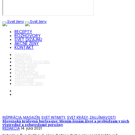
RECEPTY
ROZHOVORY
SVET DIZAJNU
AKČNÉ ŽENY
KONTAKT
NAKUPUJ
WEBINÁRE
PRIDAJ SA DO KLUBU
AKČNÉ MAMY
AKČNÉ ŽENY
KONFERENCIA
VŠETKO O ZDRAVÍ
TESTUJEME
EVENTY PRE ŽENY
INŠPIRÁCIA
,
MAGAZÍN
,
SVET INTIMITY
,
SVET KRÁSY
,
ZAUJÍMAVOSTI
Slovenská kráľovná burlesque: Mením ženám život a prebúdzam v nich
výstredné a sebavedomé persóny
REDAKCIA
14. júla 2021