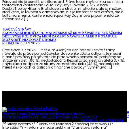
Férovosť nie je benefit, ale štandard. Práve touto myšlienkou sa niesla
tohtoročná konferencia Equal Pay Day Slovakia 2025. V hoteli
DoubleTree by Hilton v Bratislave sa stretlo mnoho žien, ale aj mužov,
ktorí veria, že rovnosť v odmeňovaní nie je len štatistická otázka, ale aj
kultúrna zmena. Konferencia Equal Pay Day znovu pripomenula, že
nerovnosť v […]
TLAČOVÉ SPRÁVY
SLOVENSKÍ RODIČIA PO MATERSKEJ: AŽ 60 % ZÁPASÍ SO STRÁŽENÍM
DETÍ, VYŠE POLOVICA MENÍ ZAMESTNÁVATEĽA ALEBO POŽADUJE
MOŽNOSŤ PRACOVAŤ Z DOMU
REDAKCIA
7. júla 2025
Bratislava 7.7.2025 – Prieskum Akčných žien odhaľuje tvrdé fakty
návratu do práce po rodičovskej dovolenke. „Dáta odhalili, že medzi
hlavné prekážky po návrate do pracovného pomeru sú problémy so
strážením detí (60 %), nedostatočná flexibilita zamestnávateľa (57 %),
chýbajúca podpora zo strany zamestnávateľa (43 %), nedostatok
miest v škôlkach a jasliach a finančné dôvody,“ vymenúva […]
To najlepšie z našej stránky
H
Objavujte s nami: Toto sú najfarebnejšie miesta Európy
I
INŠPIRÁCIA
,
MAGAZÍN
,
SVET CESTOVANIA
,
ZAUJÍMAVOSTI
Vytvorené s láskou pre vás © Akčné ženy •
PRAVIDLÁ A PODMIENKY
/* Sticky bottom */ - ukotvená reklama v spodnej časti webu
/*
Interstitial */ - reklama medzi preklikmi “Vignetova reklama”