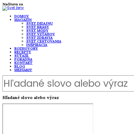
Načítava sa
DOMOV
MAGAZÍN
SVET DIZAJNU
SVET KRÁSY
SVET MÓDY
SVET VZŤAHOV
SVET ZDRAVIA
SVET CESTOVANIA
INŠPIRÁCIA
ROZHOVORY
RECEPTY
SÚŤAŽE
PORADŇA
KONTAKT
BLOG
MEDIAKIT
Hľadané slovo alebo výraz