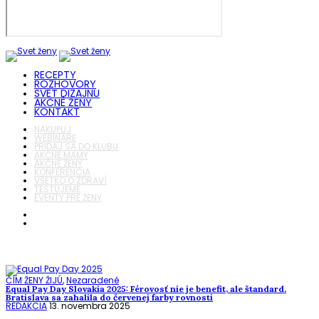
RECEPTY
ROZHOVORY
SVET DIZAJNU
AKČNÉ ŽENY
KONTAKT
NAKUPUJ
WEBINÁRE
PRIDAJ SA DO KLUBU
AKČNÉ MAMY
AKČNÉ ŽENY
KONFERENCIA
VŠETKO O ZDRAVÍ
TESTUJEME
EVENTY PRE ŽENY
ČÍM ŽENY ŽIJÚ
,
Nezaradené
Equal Pay Day Slovakia 2025: Férovosť nie je benefit, ale štandard.
Bratislava sa zahalila do červenej farby rovnosti
REDAKCIA
13. novembra 2025