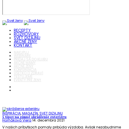
RECEPTY
ROZHOVORY
SVET DIZAJNU
AKČNÉ ŽENY
KONTAKT
NAKUPUJ
WEBINÁRE
PRIDAJ SA DO KLUBU
AKČNÉ MAMY
AKČNÉ ŽENY
KONFERENCIA
VŠETKO O ZDRAVÍ
TESTUJEME
EVENTY PRE ŽENY
INŠPIRÁCIA
,
MAGAZÍN
,
SVET DIZAJNU
5 tipov na zimné skrášlenie exteriéru
Horňáková Viera
14. decembra 2021
V našich príbytkoch pomaly pribúda výzdoba. Avšak nezabudnime