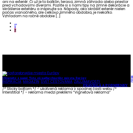
ani na exteriér. Či už je to balkón, terasa, zimná záhrada alebo priestor
pred vchodovými dverami. Pozrite si s nami tipy na zimné dekorácie a
skrášlenie exteriéru a inšpirujte sa. Nápady, ako skrášliť exteriér nielen
počas vianočného, ale celkovo zimného obdobia, je niekoľko.
Vzhľadom na ročné obdobie […]
...
1
2
To najlepšie z našej stránky
H
Objavujte s nami: Toto sú najfarebnejšie miesta Európy
I
INŠPIRÁCIA
,
MAGAZÍN
,
SVET CESTOVANIA
,
ZAUJÍMAVOSTI
Vytvorené s láskou pre vás © Akčné ženy •
PRAVIDLÁ A PODMIENKY
/* Sticky bottom */ - ukotvená reklama v spodnej časti webu
/*
Interstitial */ - reklama medzi preklikmi “Vignetova reklama”