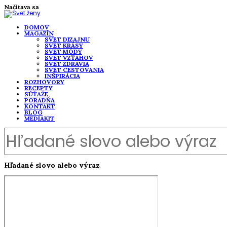
Načítava sa
DOMOV
MAGAZÍN
SVET DIZAJNU
SVET KRÁSY
SVET MÓDY
SVET VZŤAHOV
SVET ZDRAVIA
SVET CESTOVANIA
INŠPIRÁCIA
ROZHOVORY
RECEPTY
SÚŤAŽE
PORADŇA
KONTAKT
BLOG
MEDIAKIT
Hľadané slovo alebo výraz