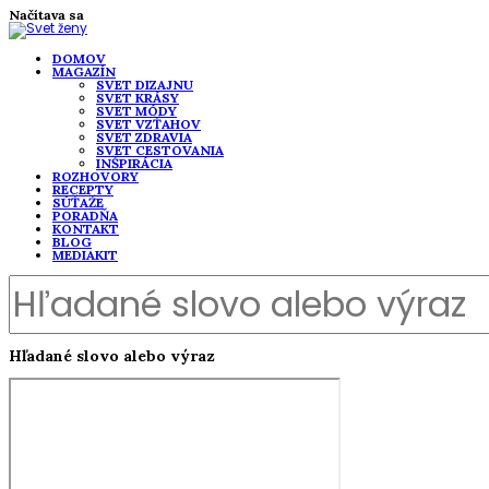
Načítava sa
DOMOV
MAGAZÍN
SVET DIZAJNU
SVET KRÁSY
SVET MÓDY
SVET VZŤAHOV
SVET ZDRAVIA
SVET CESTOVANIA
INŠPIRÁCIA
ROZHOVORY
RECEPTY
SÚŤAŽE
PORADŇA
KONTAKT
BLOG
MEDIAKIT
Hľadané slovo alebo výraz