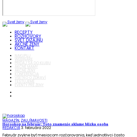
RECEPTY
ROZHOVORY
SVET DIZAJNU
AKČNÉ ŽENY
KONTAKT
NAKUPUJ
WEBINÁRE
PRIDAJ SA DO KLUBU
AKČNÉ MAMY
AKČNÉ ŽENY
KONFERENCIA
VŠETKO O ZDRAVÍ
TESTUJEME
EVENTY PRE ŽENY
MAGAZÍN
,
ZAUJÍMAVOSTI
Horoskop na február: Toto znamenie sklame blízka osoba
REDAKCIA
3. februára 2022
Február zvykne byť mesiacom rozčarovania, keď jednotlivci často