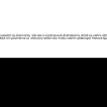
 predčil aj diamanty. Ide ale o nadčasové drahokamy, ktoré sú veľmi obľú
j keď ich poznáme už stáročia stále nás môžu niečím prekvapiť. Perlové š