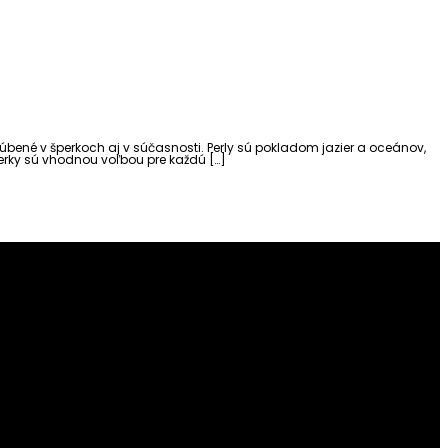
bené v šperkoch aj v súčasnosti. Perly sú pokladom jazier a oceánov,
perky sú vhodnou voľbou pre každú […]