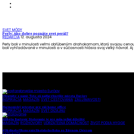
SVET MÓDY
Perly: Ako dobre poznáte svet perál?
REDAKCIA
12. augusta 2024
Perly boli v minulosti veľmi obľúbeným drahokamom, ktorý svojou cenou
boli vyhľadávané v minulosti a v súčasnosti hlásia svoj veľký návrat. A
To najlepšie z našej stránky
Objavujte s nami: Toto sú najfarebnejšie miesta Európy
INŠPIRÁCIA
,
MAGAZÍN
,
SVET CESTOVANIA
,
ZAUJÍMAVOSTI
Harmonický priestor pre váš home office
INŠPIRÁCIA
,
MAGAZÍN
,
SVET DIZAJNU
Alžbeta Bartová: Stolovanie je pre mňa veľmi dôležité
MAGAZÍN
,
ROZHOVORY
,
UDRŽATEĽNÁ DOMÁCNOSŤ
,
ŽIVOT PODĽA HYGGE
#HrdinskeUkoncenieSkolskehoRoka so Zdenom Cígerom
AKTUALITY