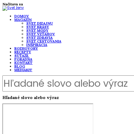
Načítava sa
DOMOV
MAGAZÍN
SVET DIZAJNU
SVET KRÁSY
SVET MÓDY
SVET VZŤAHOV
SVET ZDRAVIA
SVET CESTOVANIA
INŠPIRÁCIA
ROZHOVORY
RECEPTY
SÚŤAŽE
PORADŇA
KONTAKT
BLOG
MEDIAKIT
Hľadané slovo alebo výraz