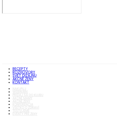
RECEPTY
ROZHOVORY
SVET DIZAJNU
AKČNÉ ŽENY
KONTAKT
NAKUPUJ
WEBINÁRE
PRIDAJ SA DO KLUBU
AKČNÉ MAMY
AKČNÉ ŽENY
KONFERENCIA
VŠETKO O ZDRAVÍ
TESTUJEME
EVENTY PRE ŽENY