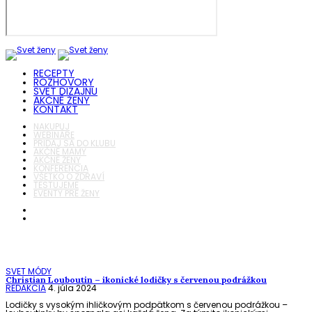
RECEPTY
ROZHOVORY
SVET DIZAJNU
AKČNÉ ŽENY
KONTAKT
NAKUPUJ
WEBINÁRE
PRIDAJ SA DO KLUBU
AKČNÉ MAMY
AKČNÉ ŽENY
KONFERENCIA
VŠETKO O ZDRAVÍ
TESTUJEME
EVENTY PRE ŽENY
SVET MÓDY
Christian Louboutin – ikonické lodičky s červenou podrážkou
REDAKCIA
4. júla 2024
Lodičky s vysokým ihličkovým podpätkom s červenou podrážkou –