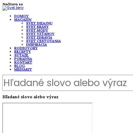
Načítava sa
DOMOV
MAGAZÍN
SVET DIZAJNU
SVET KRÁSY
SVET MÓDY
SVET VZŤAHOV
SVET ZDRAVIA
SVET CESTOVANIA
INŠPIRÁCIA
ROZHOVORY
RECEPTY
SÚŤAŽE
PORADŇA
KONTAKT
BLOG
MEDIAKIT
Hľadané slovo alebo výraz