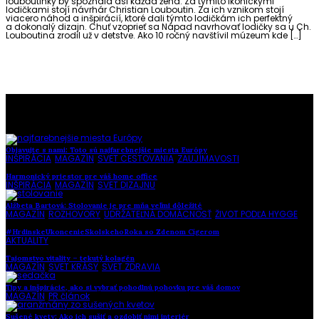
louboutinky by spoznala asi každá žena. Za týmito ikonickými
lodičkami stojí návrhár Christian Louboutin. Za ich vznikom stojí
viacero náhod a inšpirácií, ktoré dali týmto lodičkám ich perfektný
a dokonalý dizajn. Chuť vzoprieť sa Nápad navrhovať lodičky sa u Ch.
Louboutina zrodil už v detstve. Ako 10 ročný navštívil múzeum kde […]
To najlepšie z našej stránky
Objavujte s nami: Toto sú najfarebnejšie miesta Európy
INŠPIRÁCIA
,
MAGAZÍN
,
SVET CESTOVANIA
,
ZAUJÍMAVOSTI
Harmonický priestor pre váš home office
INŠPIRÁCIA
,
MAGAZÍN
,
SVET DIZAJNU
Alžbeta Bartová: Stolovanie je pre mňa veľmi dôležité
MAGAZÍN
,
ROZHOVORY
,
UDRŽATEĽNÁ DOMÁCNOSŤ
,
ŽIVOT PODĽA HYGGE
#HrdinskeUkoncenieSkolskehoRoka so Zdenom Cígerom
AKTUALITY
Tajomstvo vitality – tekutý kolagén
MAGAZÍN
,
SVET KRÁSY
,
SVET ZDRAVIA
Tipy a inšpirácie, ako si vybrať pohodlnú pohovku pre váš domov
MAGAZÍN
,
PR článok
Sušené kvety: Ako ich sušiť a ozdobiť nimi interiér