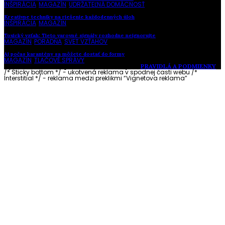
INŠPIRÁCIA
,
MAGAZÍN
,
UDRŽATEĽNÁ DOMÁCNOSŤ
Kreatívne techniky na riešenie každodenných úloh
INŠPIRÁCIA
,
MAGAZÍN
Toxický vzťah: Tieto varovné signály rozhodne neignorujte
MAGAZÍN
,
PORADŇA
,
SVET VZŤAHOV
Aj počas karantény sa môžete dostať do formy
MAGAZÍN
,
TLAČOVÉ SPRÁVY
Vytvorené s láskou pre vás © Akčné ženy •
PRAVIDLÁ A PODMIENKY
/* Sticky bottom */ - ukotvená reklama v spodnej časti webu
/*
Interstitial */ - reklama medzi preklikmi “Vignetova reklama”