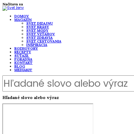
Načítava sa
DOMOV
MAGAZÍN
SVET DIZAJNU
SVET KRÁSY
SVET MÓDY
SVET VZŤAHOV
SVET ZDRAVIA
SVET CESTOVANIA
INŠPIRÁCIA
ROZHOVORY
RECEPTY
SÚŤAŽE
PORADŇA
KONTAKT
BLOG
MEDIAKIT
Hľadané slovo alebo výraz