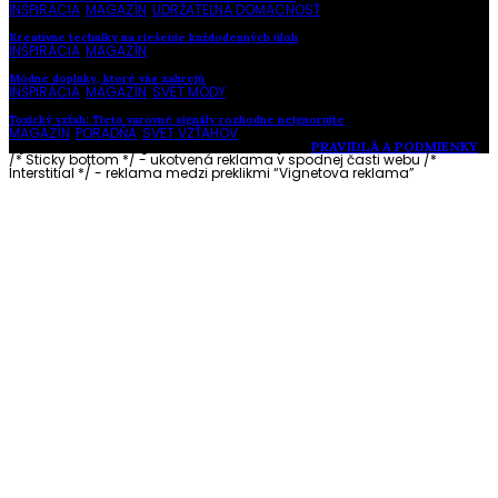
INŠPIRÁCIA
,
MAGAZÍN
,
UDRŽATEĽNÁ DOMÁCNOSŤ
Kreatívne techniky na riešenie každodenných úloh
INŠPIRÁCIA
,
MAGAZÍN
Módne doplnky, ktoré vás zahrejú
INŠPIRÁCIA
,
MAGAZÍN
,
SVET MÓDY
Toxický vzťah: Tieto varovné signály rozhodne neignorujte
MAGAZÍN
,
PORADŇA
,
SVET VZŤAHOV
Vytvorené s láskou pre vás © Akčné ženy •
PRAVIDLÁ A PODMIENKY
/* Sticky bottom */ - ukotvená reklama v spodnej časti webu
/*
Interstitial */ - reklama medzi preklikmi “Vignetova reklama”