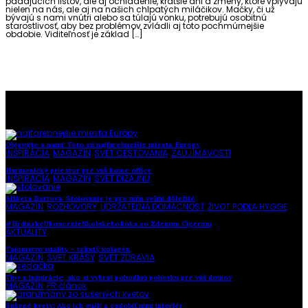
padajúcich listov, ale aj ochladenie, kratšie dni a zmeny, ktoré vplývajú
nielen na nás, ale aj na našich chlpatých miláčikov. Mačky, či už
bývajú s nami vnútri alebo sa túlajú vonku, potrebujú osobitnú
starostlivosť, aby bez problémov zvládli aj toto pochmúrnejšie
obdobie. Viditeľnosť je základ […]
To najlepšie z našej stránky
Objavujte s nami: Toto sú najfarebnejšie miesta Európy
INŠPIRÁCIA
,
MAGAZÍN
,
SVET CESTOVANIA
,
ZAUJÍMAVOSTI
Harmonický priestor pre váš home office
INŠPIRÁCIA
,
MAGAZÍN
,
SVET DIZAJNU
Alžbeta Bartová: Stolovanie je pre mňa veľmi dôležité
MAGAZÍN
,
ROZHOVORY
,
UDRŽATEĽNÁ DOMÁCNOSŤ
,
ŽIVOT PODĽA HYGGE
#HrdinskeUkoncenieSkolskehoRoka so Zdenom Cígerom
AKTUALITY
Tajomstvo vitality – tekutý kolagén
MAGAZÍN
,
SVET KRÁSY
,
SVET ZDRAVIA
Tipy a inšpirácie, ako si vybrať pohodlnú pohovku pre váš domov
MAGAZÍN
,
PR článok
Sušené kvety: Ako ich sušiť a ozdobiť nimi interiér