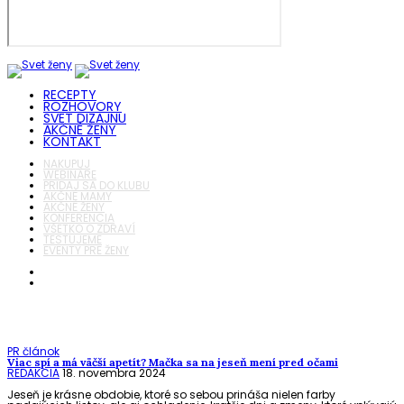
RECEPTY
ROZHOVORY
SVET DIZAJNU
AKČNÉ ŽENY
KONTAKT
NAKUPUJ
WEBINÁRE
PRIDAJ SA DO KLUBU
AKČNÉ MAMY
AKČNÉ ŽENY
KONFERENCIA
VŠETKO O ZDRAVÍ
TESTUJEME
EVENTY PRE ŽENY
PR článok
Viac spí a má väčší apetít? Mačka sa na jeseň mení pred očami
REDAKCIA
18. novembra 2024
Jeseň je krásne obdobie, ktoré so sebou prináša nielen farby