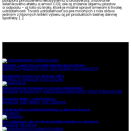
podpora prirodzeného ekosystému a biodiverzity, znižovanie
skleníkového efektu a emisií CO2, ale aj zníženie objemu plastov
a odpadu – aj toto sú kroky, ktoré je možné spraviť smerom k trvalej
udržateľnosti. Trvalá udržateľnosť sa pre mnohých z nás stáva
jedným z hlavných kritérií výberu aj pri produktoch bežnej dennej
spotreby […]
To najlepšie z našej stránky
Objavujte s nami: Toto sú najfarebnejšie miesta Európy
INŠPIRÁCIA
,
MAGAZÍN
,
SVET CESTOVANIA
,
ZAUJÍMAVOSTI
Harmonický priestor pre váš home office
INŠPIRÁCIA
,
MAGAZÍN
,
SVET DIZAJNU
Alžbeta Bartová: Stolovanie je pre mňa veľmi dôležité
MAGAZÍN
,
ROZHOVORY
,
UDRŽATEĽNÁ DOMÁCNOSŤ
,
ŽIVOT PODĽA HYGGE
Tajomstvo vitality – tekutý kolagén
MAGAZÍN
,
SVET KRÁSY
,
SVET ZDRAVIA
#HrdinskeUkoncenieSkolskehoRoka so Zdenom Cígerom
AKTUALITY
Tipy a inšpirácie, ako si vybrať pohodlnú pohovku pre váš domov
MAGAZÍN
,
PR článok