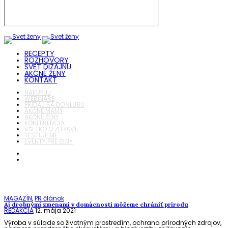
RECEPTY
ROZHOVORY
SVET DIZAJNU
AKČNÉ ŽENY
KONTAKT
NAKUPUJ
WEBINÁRE
PRIDAJ SA DO KLUBU
AKČNÉ MAMY
AKČNÉ ŽENY
KONFERENCIA
VŠETKO O ZDRAVÍ
TESTUJEME
EVENTY PRE ŽENY
MAGAZÍN
,
PR článok
Aj drobnými zmenami v domácnosti môžeme chrániť prírodu
REDAKCIA
12. mája 2021
Výroba v súlade so životným prostredím, ochrana prírodných zdrojov,