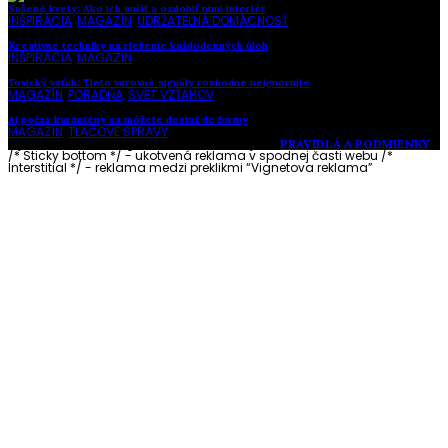
Sušené kvety: Ako ich sušiť a ozdobiť nimi interiér
INŠPIRÁCIA
,
MAGAZÍN
,
UDRŽATEĽNÁ DOMÁCNOSŤ
Kreatívne techniky na riešenie každodenných úloh
INŠPIRÁCIA
,
MAGAZÍN
Toxický vzťah: Tieto varovné signály rozhodne neignorujte
MAGAZÍN
,
PORADŇA
,
SVET VZŤAHOV
Aj počas karantény sa môžete dostať do formy
MAGAZÍN
,
TLAČOVÉ SPRÁVY
Vytvorené s láskou pre vás © Akčné ženy •
PRAVIDLÁ A PODMIENKY
/* Sticky bottom */ - ukotvená reklama v spodnej časti webu
/*
Interstitial */ - reklama medzi preklikmi “Vignetova reklama”