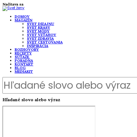
Načítava sa
DOMOV
MAGAZÍN
SVET DIZAJNU
SVET KRÁSY
SVET MÓDY
SVET VZŤAHOV
SVET ZDRAVIA
SVET CESTOVANIA
INŠPIRÁCIA
ROZHOVORY
RECEPTY
SÚŤAŽE
PORADŇA
KONTAKT
BLOG
MEDIAKIT
Hľadané slovo alebo výraz