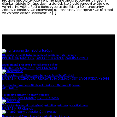
Hľadáte niečo praktické, sentimentálne alebo zábavné? V našom
článku nájdete 10 nápadov na darček, ktorý oslávencovi ukáže, ako
veľmi si ho vážite. Podľa čoho vyberať darček na 60. narodeniny
Záľuby a koníčky: Čo oslávenca skutočne baví a napĺňa? Čo rád robí
vo voľnom čase? Osobnosť: Je […]
To najlepšie z našej stránky
Objavujte s nami: Toto sú najfarebnejšie miesta Európy
INŠPIRÁCIA
,
MAGAZÍN
,
SVET CESTOVANIA
,
ZAUJÍMAVOSTI
Harmonický priestor pre váš home office
INŠPIRÁCIA
,
MAGAZÍN
,
SVET DIZAJNU
Alžbeta Bartová: Stolovanie je pre mňa veľmi dôležité
MAGAZÍN
,
ROZHOVORY
,
UDRŽATEĽNÁ DOMÁCNOSŤ
,
ŽIVOT PODĽA HYGGE
#HrdinskeUkoncenieSkolskehoRoka so Zdenom Cígerom
AKTUALITY
Tajomstvo vitality – tekutý kolagén
MAGAZÍN
,
SVET KRÁSY
,
SVET ZDRAVIA
Tipy a inšpirácie, ako si vybrať pohodlnú pohovku pre váš domov
MAGAZÍN
,
PR článok
Sušené kvety: Ako ich sušiť a ozdobiť nimi interiér