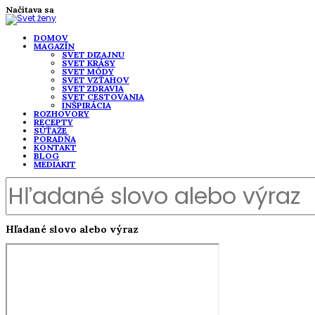
Načítava sa
DOMOV
MAGAZÍN
SVET DIZAJNU
SVET KRÁSY
SVET MÓDY
SVET VZŤAHOV
SVET ZDRAVIA
SVET CESTOVANIA
INŠPIRÁCIA
ROZHOVORY
RECEPTY
SÚŤAŽE
PORADŇA
KONTAKT
BLOG
MEDIAKIT
Hľadané slovo alebo výraz