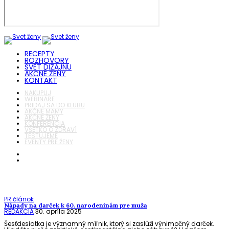
RECEPTY
ROZHOVORY
SVET DIZAJNU
AKČNÉ ŽENY
KONTAKT
NAKUPUJ
WEBINÁRE
PRIDAJ SA DO KLUBU
AKČNÉ MAMY
AKČNÉ ŽENY
KONFERENCIA
VŠETKO O ZDRAVÍ
TESTUJEME
EVENTY PRE ŽENY
PR článok
Nápady na darček k 60. narodeninám pre muža
REDAKCIA
30. apríla 2025
Šesťdesiatka je významný míľnik, ktorý si zaslúži výnimočný darček.