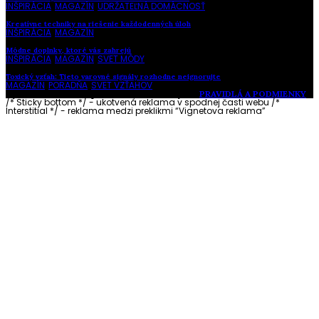
INŠPIRÁCIA
,
MAGAZÍN
,
UDRŽATEĽNÁ DOMÁCNOSŤ
Kreatívne techniky na riešenie každodenných úloh
INŠPIRÁCIA
,
MAGAZÍN
Módne doplnky, ktoré vás zahrejú
INŠPIRÁCIA
,
MAGAZÍN
,
SVET MÓDY
Toxický vzťah: Tieto varovné signály rozhodne neignorujte
MAGAZÍN
,
PORADŇA
,
SVET VZŤAHOV
Vytvorené s láskou pre vás © Akčné ženy •
PRAVIDLÁ A PODMIENKY
/* Sticky bottom */ - ukotvená reklama v spodnej časti webu
/*
Interstitial */ - reklama medzi preklikmi “Vignetova reklama”