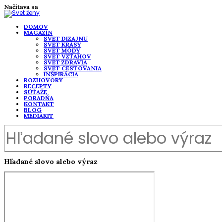
Načítava sa
DOMOV
MAGAZÍN
SVET DIZAJNU
SVET KRÁSY
SVET MÓDY
SVET VZŤAHOV
SVET ZDRAVIA
SVET CESTOVANIA
INŠPIRÁCIA
ROZHOVORY
RECEPTY
SÚŤAŽE
PORADŇA
KONTAKT
BLOG
MEDIAKIT
Hľadané slovo alebo výraz