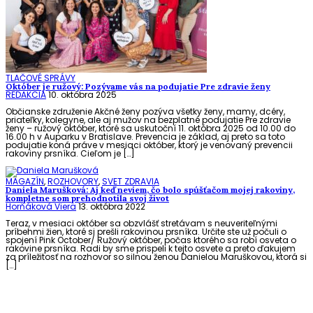
TLAČOVÉ SPRÁVY
Október je ružový: Pozývame vás na podujatie Pre zdravie ženy
REDAKCIA
10. októbra 2025
Občianske združenie Akčné ženy pozýva všetky ženy, mamy, dcéry,
priateľky, kolegyne, ale aj mužov na bezplatné podujatie Pre zdravie
ženy – ružový október, ktoré sa uskutoční 11. októbra 2025 od 10.00 do
16.00 h v Auparku v Bratislave. Prevencia je základ, aj preto sa toto
podujatie koná práve v mesiaci október, ktorý je venovaný prevencii
rakoviny prsníka. Cieľom je […]
MAGAZÍN
,
ROZHOVORY
,
SVET ZDRAVIA
Daniela Marušková: Aj keď neviem, čo bolo spúšťačom mojej rakoviny,
kompletne som prehodnotila svoj život
Horňáková Viera
13. októbra 2022
Teraz, v mesiaci október sa obzvlášť stretávam s neuveriteľnými
príbehmi žien, ktoré si prešli rakovinou prsníka. Určite ste už počuli o
spojení Pink October/ Ružový október, počas ktorého sa robí osveta o
rakovine prsníka. Radi by sme prispeli k tejto osvete a preto ďakujem
za príležitosť na rozhovor so silnou ženou Danielou Maruškovou, ktorá si
[…]