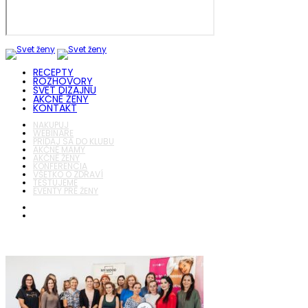
RECEPTY
ROZHOVORY
SVET DIZAJNU
AKČNÉ ŽENY
KONTAKT
NAKUPUJ
WEBINÁRE
PRIDAJ SA DO KLUBU
AKČNÉ MAMY
AKČNÉ ŽENY
KONFERENCIA
VŠETKO O ZDRAVÍ
TESTUJEME
EVENTY PRE ŽENY