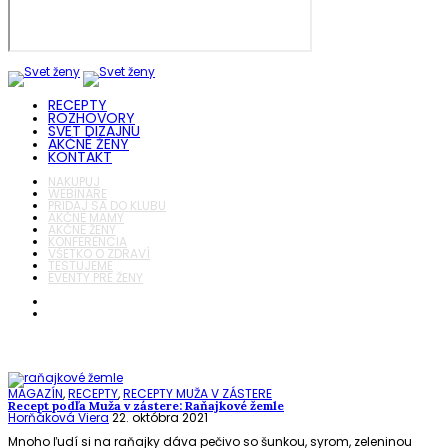
RECEPTY
ROZHOVORY
SVET DIZAJNU
AKČNÉ ŽENY
KONTAKT
NAKUPUJ
WEBINÁRE
PRIDAJ SA DO KLUBU
AKČNÉ MAMY
AKČNÉ ŽENY
KONFERENCIA
VŠETKO O ZDRAVÍ
TESTUJEME
EVENTY PRE ŽENY
MAGAZÍN
,
RECEPTY
,
RECEPTY MUŽA V ZÁSTERE
Recept podľa Muža v zástere: Raňajkové žemle
Horňáková Viera
22. októbra 2021
Mnoho ľudí si na raňajky dáva pečivo so šunkou, syrom, zeleninou