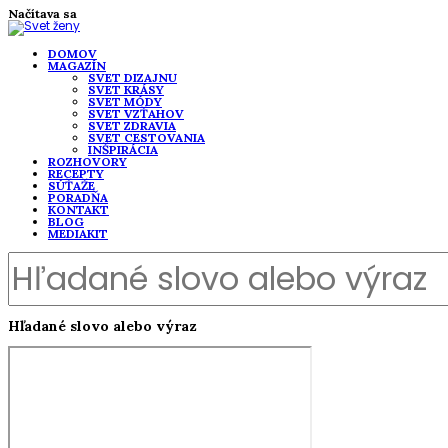
Načítava sa
DOMOV
MAGAZÍN
SVET DIZAJNU
SVET KRÁSY
SVET MÓDY
SVET VZŤAHOV
SVET ZDRAVIA
SVET CESTOVANIA
INŠPIRÁCIA
ROZHOVORY
RECEPTY
SÚŤAŽE
PORADŇA
KONTAKT
BLOG
MEDIAKIT
Hľadané slovo alebo výraz