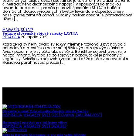
esenciálnych olejov, avšak skúšali ste ju už vo forme sladkého džemu
či netradičného alkoholického nápoja? V spolupráci so značkou
Levanduland sme si pre vás pripravili špeciálnu SÚŤAŽ o balíček
domácich dobrôt vyrobených z kvetov levandule, dopestovanej v
našej rodnej zemi na Záhorí. Súťažný balíček obsahuje: pomarančový
džem […]
MAGAZÍN
,
SÚŤAŽE
Súťaž o slovenské sójové sviečky LAVINA
REDAKCIA
20. apríla 2021
Ktorá žena by nemilovala sviečky? Príjemne rozvoňajú byt, navodia
pohodovú atmosféru a neraz sú aj štýlovým dizajnovým kúskom.
Avšak pozor, nie je sviečka ako sviečka. Benefitov sójového vosku je
naozaj mnoho. Vyrába sa zo sójových bôbov, takže je prírodný a
vegánsky. Sviečka zo sójového vosku horí až 2x dlhšie v porovnaní s
klasickou parafínovou, pretože […]
To najlepšie z našej stránky
Objavujte s nami: Toto sú najfarebnejšie miesta Európy
INŠPIRÁCIA
,
MAGAZÍN
,
SVET CESTOVANIA
,
ZAUJÍMAVOSTI
Harmonický priestor pre váš home office
INŠPIRÁCIA
,
MAGAZÍN
,
SVET DIZAJNU
Alžbeta Bartová: Stolovanie je pre mňa veľmi dôležité