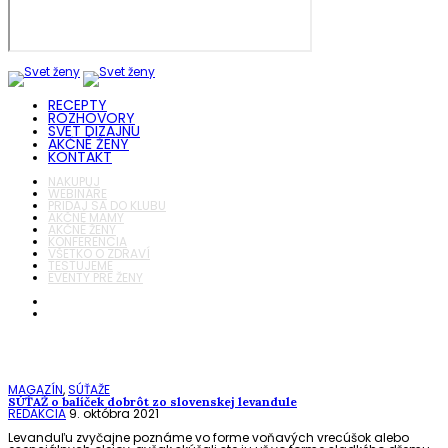
RECEPTY
ROZHOVORY
SVET DIZAJNU
AKČNÉ ŽENY
KONTAKT
NAKUPUJ
WEBINÁRE
PRIDAJ SA DO KLUBU
AKČNÉ MAMY
AKČNÉ ŽENY
KONFERENCIA
VŠETKO O ZDRAVÍ
TESTUJEME
EVENTY PRE ŽENY
MAGAZÍN
,
SÚŤAŽE
SÚŤAŽ o balíček dobrôt zo slovenskej levandule
REDAKCIA
9. októbra 2021
Levanduľu zvyčajne poznáme vo forme voňavých vrecúšok alebo