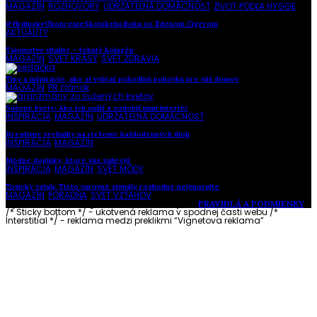
MAGAZÍN
,
ROZHOVORY
,
UDRŽATEĽNÁ DOMÁCNOSŤ
,
ŽIVOT PODĽA HYGGE
#HrdinskeUkoncenieSkolskehoRoka so Zdenom Cígerom
AKTUALITY
Tajomstvo vitality – tekutý kolagén
MAGAZÍN
,
SVET KRÁSY
,
SVET ZDRAVIA
Tipy a inšpirácie, ako si vybrať pohodlnú pohovku pre váš domov
MAGAZÍN
,
PR článok
Sušené kvety: Ako ich sušiť a ozdobiť nimi interiér
INŠPIRÁCIA
,
MAGAZÍN
,
UDRŽATEĽNÁ DOMÁCNOSŤ
Kreatívne techniky na riešenie každodenných úloh
INŠPIRÁCIA
,
MAGAZÍN
Módne doplnky, ktoré vás zahrejú
INŠPIRÁCIA
,
MAGAZÍN
,
SVET MÓDY
Toxický vzťah: Tieto varovné signály rozhodne neignorujte
MAGAZÍN
,
PORADŇA
,
SVET VZŤAHOV
Vytvorené s láskou pre vás © Akčné ženy •
PRAVIDLÁ A PODMIENKY
/* Sticky bottom */ - ukotvená reklama v spodnej časti webu
/*
Interstitial */ - reklama medzi preklikmi “Vignetova reklama”