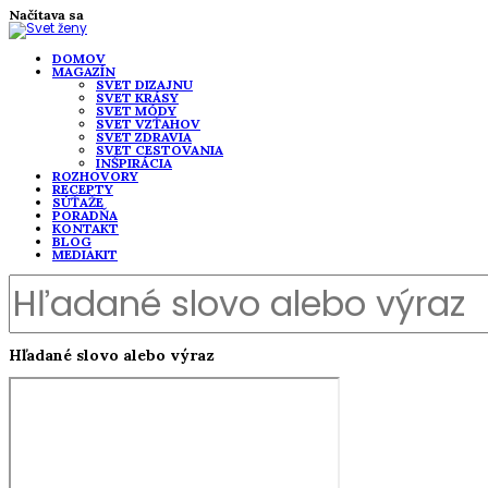
Načítava sa
DOMOV
MAGAZÍN
SVET DIZAJNU
SVET KRÁSY
SVET MÓDY
SVET VZŤAHOV
SVET ZDRAVIA
SVET CESTOVANIA
INŠPIRÁCIA
ROZHOVORY
RECEPTY
SÚŤAŽE
PORADŇA
KONTAKT
BLOG
MEDIAKIT
Hľadané slovo alebo výraz