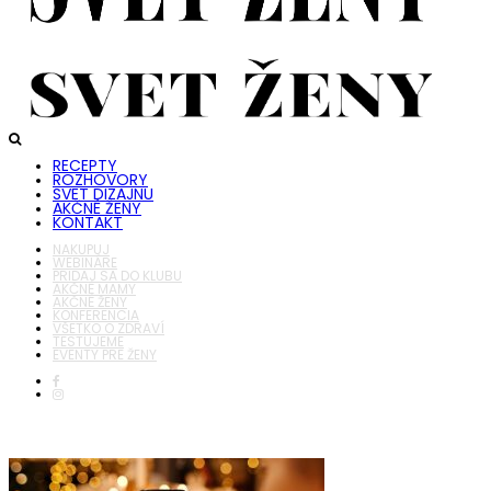
RECEPTY
ROZHOVORY
SVET DIZAJNU
AKČNÉ ŽENY
KONTAKT
NAKUPUJ
WEBINÁRE
PRIDAJ SA DO KLUBU
AKČNÉ MAMY
AKČNÉ ŽENY
KONFERENCIA
VŠETKO O ZDRAVÍ
TESTUJEME
EVENTY PRE ŽENY