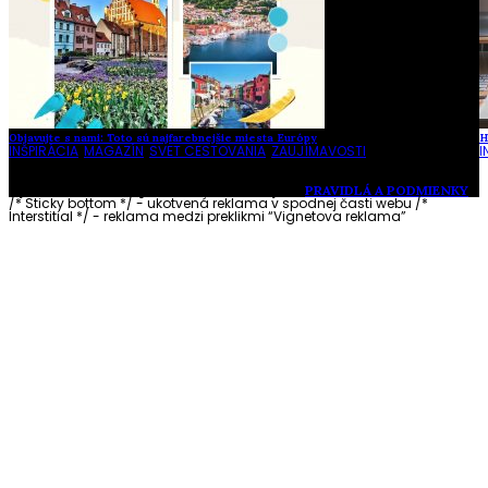
Objavujte s nami: Toto sú najfarebnejšie miesta Európy
H
INŠPIRÁCIA
,
MAGAZÍN
,
SVET CESTOVANIA
,
ZAUJÍMAVOSTI
I
Vytvorené s láskou pre vás © Akčné ženy •
PRAVIDLÁ A PODMIENKY
/* Sticky bottom */ - ukotvená reklama v spodnej časti webu
/*
Interstitial */ - reklama medzi preklikmi “Vignetova reklama”