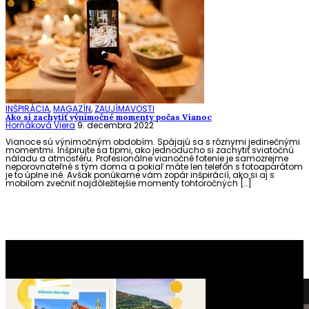
INŠPIRÁCIA
,
MAGAZÍN
,
ZAUJÍMAVOSTI
Ako si zachytiť výnimočné momenty počas Vianoc
Horňáková Viera
9. decembra 2022
Vianoce sú výnimočným obdobím. Spájajú sa s rôznymi jedinečnými
momentmi. Inšpirujte sa tipmi, ako jednoducho si zachytiť sviatočnú
náladu a atmosféru. Profesionálne vianočné fotenie je samozrejme
neporovnateľné s tým doma a pokiaľ máte len telefón s fotoaparátom
je to úplne iné. Avšak ponúkame vám zopár inšpirácií, ako si aj s
mobilom zvečniť najdôležitejšie momenty tohtoročných […]
To najlepšie z našej stránky