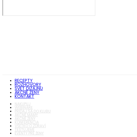
RECEPTY
ROZHOVORY
SVET DIZAJNU
AKČNÉ ŽENY
KONTAKT
NAKUPUJ
WEBINÁRE
PRIDAJ SA DO KLUBU
AKČNÉ MAMY
AKČNÉ ŽENY
KONFERENCIA
VŠETKO O ZDRAVÍ
TESTUJEME
EVENTY PRE ŽENY