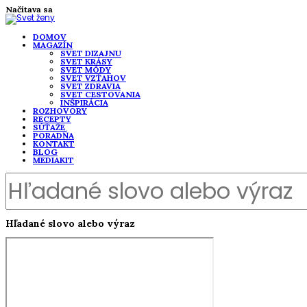
Načítava sa
DOMOV
MAGAZÍN
SVET DIZAJNU
SVET KRÁSY
SVET MÓDY
SVET VZŤAHOV
SVET ZDRAVIA
SVET CESTOVANIA
INŠPIRÁCIA
ROZHOVORY
RECEPTY
SÚŤAŽE
PORADŇA
KONTAKT
BLOG
MEDIAKIT
Hľadané slovo alebo výraz