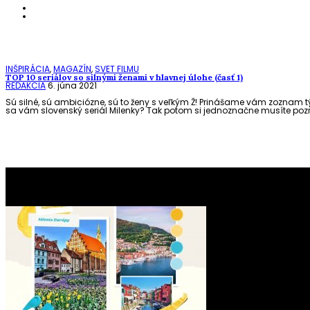
INŠPIRÁCIA
,
MAGAZÍN
,
SVET FILMU
TOP 10 seriálov so silnými ženami v hlavnej úlohe (časť 1)
REDAKCIA
6. júna 2021
Sú silné, sú ambiciózne, sú to ženy s veľkým Ž! Prinášame vám zoznam týc
sa vám slovenský seriál Milenky? Tak potom si jednoznačne musíte pozrie
To najlepšie z našej stránky