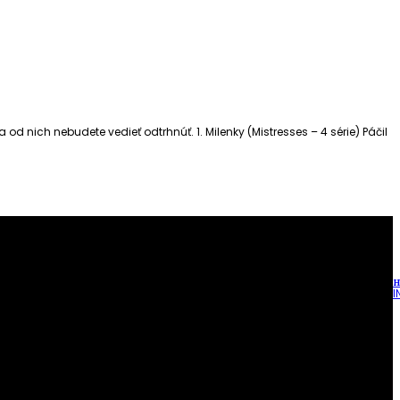
d nich nebudete vedieť odtrhnúť. 1. Milenky (Mistresses – 4 série) Páčil
H
I