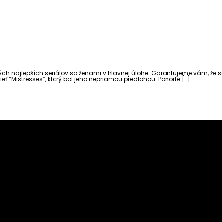
h najlepších seriálov so ženami v hlavnej úlohe. Garantujeme vám, že sa o
ť “Mistresses”, ktorý bol jeho nepriamou predlohou. Ponorte […]