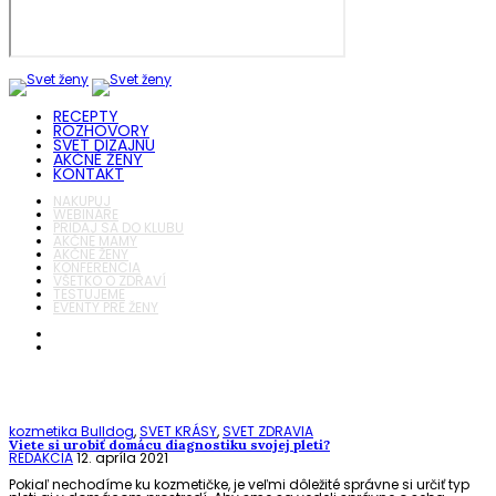
RECEPTY
ROZHOVORY
SVET DIZAJNU
AKČNÉ ŽENY
KONTAKT
NAKUPUJ
WEBINÁRE
PRIDAJ SA DO KLUBU
AKČNÉ MAMY
AKČNÉ ŽENY
KONFERENCIA
VŠETKO O ZDRAVÍ
TESTUJEME
EVENTY PRE ŽENY
kozmetika Bulldog
,
SVET KRÁSY
,
SVET ZDRAVIA
Viete si urobiť domácu diagnostiku svojej pleti?
REDAKCIA
12. apríla 2021
Pokiaľ nechodíme ku kozmetičke, je veľmi dôležité správne si určiť typ