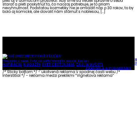
pleti aj v domácom prostredí. Aby sme sa vedeli správne o seba
starať a pleti poskytnúť to, čo naozaj potrebuje, je to priam
nevyhnutnosť. Podstatou kozmetiky nie je omladiť nás o 30 rokov, to by
bolo aj komické, ale dovoliť nám stárnuť s noblesou, […]
To najlepšie z našej stránky
H
Objavujte s nami: Toto sú najfarebnejšie miesta Európy
I
INŠPIRÁCIA
,
MAGAZÍN
,
SVET CESTOVANIA
,
ZAUJÍMAVOSTI
Vytvorené s láskou pre vás © Akčné ženy •
PRAVIDLÁ A PODMIENKY
/* Sticky bottom */ - ukotvená reklama v spodnej časti webu
/*
Interstitial */ - reklama medzi preklikmi “Vignetova reklama”