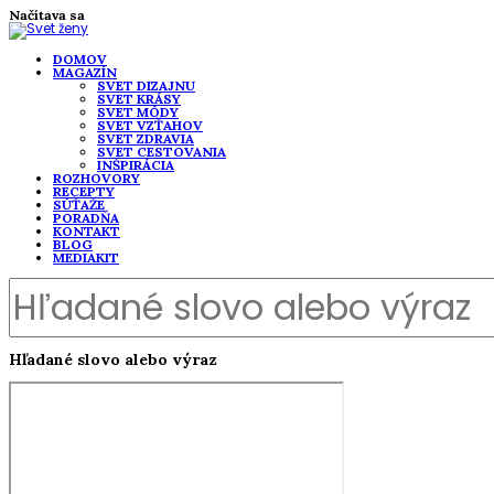
Načítava sa
DOMOV
MAGAZÍN
SVET DIZAJNU
SVET KRÁSY
SVET MÓDY
SVET VZŤAHOV
SVET ZDRAVIA
SVET CESTOVANIA
INŠPIRÁCIA
ROZHOVORY
RECEPTY
SÚŤAŽE
PORADŇA
KONTAKT
BLOG
MEDIAKIT
Hľadané slovo alebo výraz