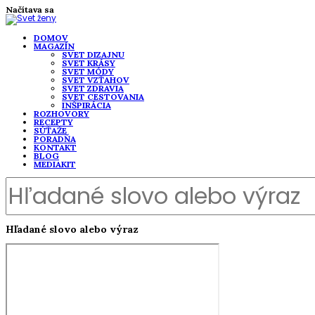
Načítava sa
DOMOV
MAGAZÍN
SVET DIZAJNU
SVET KRÁSY
SVET MÓDY
SVET VZŤAHOV
SVET ZDRAVIA
SVET CESTOVANIA
INŠPIRÁCIA
ROZHOVORY
RECEPTY
SÚŤAŽE
PORADŇA
KONTAKT
BLOG
MEDIAKIT
Hľadané slovo alebo výraz