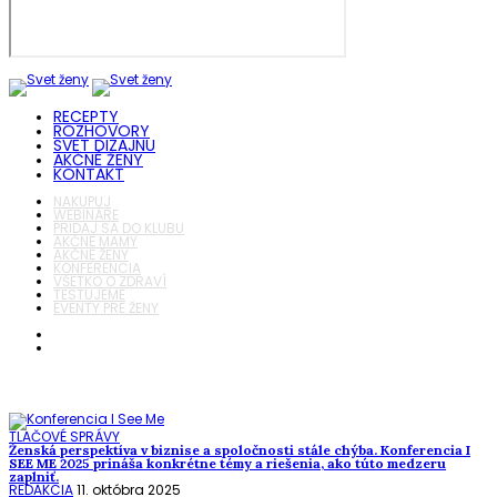
RECEPTY
ROZHOVORY
SVET DIZAJNU
AKČNÉ ŽENY
KONTAKT
NAKUPUJ
WEBINÁRE
PRIDAJ SA DO KLUBU
AKČNÉ MAMY
AKČNÉ ŽENY
KONFERENCIA
VŠETKO O ZDRAVÍ
TESTUJEME
EVENTY PRE ŽENY
TLAČOVÉ SPRÁVY
Ženská perspektíva v biznise a spoločnosti stále chýba. Konferencia I
SEE ME 2025 prináša konkrétne témy a riešenia, ako túto medzeru
zaplniť.
REDAKCIA
11. októbra 2025