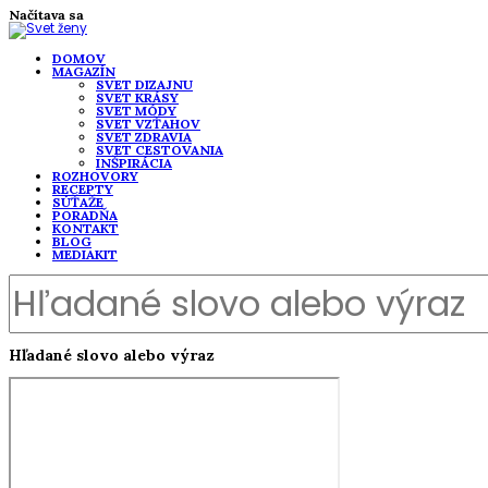
Načítava sa
DOMOV
MAGAZÍN
SVET DIZAJNU
SVET KRÁSY
SVET MÓDY
SVET VZŤAHOV
SVET ZDRAVIA
SVET CESTOVANIA
INŠPIRÁCIA
ROZHOVORY
RECEPTY
SÚŤAŽE
PORADŇA
KONTAKT
BLOG
MEDIAKIT
Hľadané slovo alebo výraz