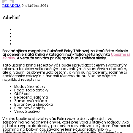
REDAKCIA
9. októbra 2024
Zdieľať
Po vlaňajšom megahite Cukráreň Petry Tóthovej, za ktorú Petra získala
aj ocenenie Zlatá kniha v kategórii non-fiction, je tu novinka
Upečme si
sviatky
. A verte, že sa vám pri nej opäť budú zbiehať slinky.
Táto úžasná kniha receptov vás bude sprevádzať celým sviatočným
rokom, a to nielen veľkonočným, adventným či vianočným obdobím,
ale aj vašimi osobnými udalosťami, akými sú narodeniny, rodinné či
spoločenské oslavy a slávnosti rôzneho druhu. V knihe nájdete
napríklad recepty na:
Medové kornútiky
Hogo-fogo tortičky
Oblíž prst
Nepečená saláma
Zamatová roláda
Baranček a sliepočka
Slaninové chipsy
Vínové pečivo
V knihe Upečme si sviatky vás Petra vezme do svojho detstva,
zaspomína na nádherné chvíle, ktoré prežívala u starých rodičov. Ako
jej babka vypekala klasiky, po ktorých rozvoniaval celý dom. Dodnes si
spomína na babkin čaj, zavárané lesné čučoriedky, hríbiky….
Základom knihy je vyše 50 receptov, slané aj sladké. Rozdelené na