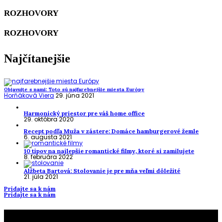
ROZHOVORY
ROZHOVORY
Najčítanejšie
Objavujte s nami: Toto sú najfarebnejšie miesta Európy
Horňáková Viera
29. júna 2021
Harmonický priestor pre váš home office
29. októbra 2020
Recept podľa Muža v zástere: Domáce hamburgerové žemle
6. augusta 2021
10 tipov na najlepšie romantické filmy, ktoré si zamilujete
8. februára 2022
Alžbeta Bartová: Stolovanie je pre mňa veľmi dôležité
21. júla 2021
Pridajte sa k nám
Pridajte sa k nám
To najlepšie z našej stránky