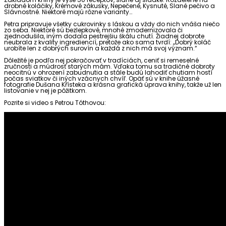
drobné koláčiky, Krémové zákusky, Nepečené, Kysnuté, Slané pečivo a
Slávnostné. Niektoré majú rôzne varianty…
Petra pripravuje všetky cukrovinky s láskou a vždy do nich vnáša niečo
zo seba. Niektoré sú bezlepkové, mnohé zmodernizovala či
zjednodušila, iným dodala pestrejšiu škálu chutí. Žiadnej dobrote
neubrala z kvality ingrediencií, pretože ako sama tvrdí: „Dobrý koláč
urobíte len z dobrých surovín a každá z nich má svoj význam.“
Dôležité je podľa nej pokračovať v tradíciách, ceniť si remeselné
zručnosti a múdrosť starých mám. Vďaka tomu sa tradičné dobroty
neocitnú v ohrození zabudnutia a stále budú lahodiť chutiam hostí
počas sviatkov či iných vzácnych chvíľ. Opäť sú v knihe úžasné
fotografie Dušana Křísteka a krásna grafická úprava knihy, takže už len
listovanie v nej je pôžitkom.
Pozrite si video s Petrou Tóthovou: