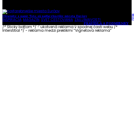
H
Objavujte s nami: Toto sú najfarebnejšie miesta Európy
I
INŠPIRÁCIA
,
MAGAZÍN
,
SVET CESTOVANIA
,
ZAUJÍMAVOSTI
Vytvorené s láskou pre vás © Akčné ženy •
PRAVIDLÁ A PODMIENKY
/* Sticky bottom */ - ukotvená reklama v spodnej časti webu
/*
Interstitial */ - reklama medzi preklikmi “Vignetova reklama”