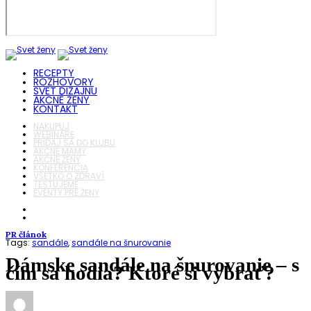
RECEPTY
ROZHOVORY
SVET DIZAJNU
AKČNÉ ŽENY
KONTAKT
NAKUPUJ
WEBINÁRE
PRIDAJ SA DO KLUBU
AKČNÉ MAMY
AKČNÉ ŽENY
KONFERENCIA
VŠETKO O ZDRAVÍ
TESTUJEME
EVENTY PRE ŽENY
PR článok
Tags:
sandále
,
sandále na šnurovanie
Dámske sandále na šnurovanie – s
čím sa hodia? Ktoré si vybrať?