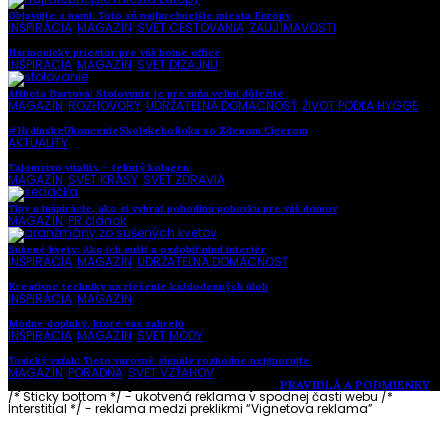
Objavujte s nami: Toto sú najfarebnejšie miesta Európy
INŠPIRÁCIA
,
MAGAZÍN
,
SVET CESTOVANIA
,
ZAUJÍMAVOSTI
Harmonický priestor pre váš home office
INŠPIRÁCIA
,
MAGAZÍN
,
SVET DIZAJNU
Alžbeta Bartová: Stolovanie je pre mňa veľmi dôležité
MAGAZÍN
,
ROZHOVORY
,
UDRŽATEĽNÁ DOMÁCNOSŤ
,
ŽIVOT PODĽA HYGGE
#HrdinskeUkoncenieSkolskehoRoka so Zdenom Cígerom
AKTUALITY
Tajomstvo vitality – tekutý kolagén
MAGAZÍN
,
SVET KRÁSY
,
SVET ZDRAVIA
Tipy a inšpirácie, ako si vybrať pohodlnú pohovku pre váš domov
MAGAZÍN
,
PR článok
Sušené kvety: Ako ich sušiť a ozdobiť nimi interiér
INŠPIRÁCIA
,
MAGAZÍN
,
UDRŽATEĽNÁ DOMÁCNOSŤ
Kreatívne techniky na riešenie každodenných úloh
INŠPIRÁCIA
,
MAGAZÍN
Módne doplnky, ktoré vás zahrejú
INŠPIRÁCIA
,
MAGAZÍN
,
SVET MÓDY
Toxický vzťah: Tieto varovné signály rozhodne neignorujte
MAGAZÍN
,
PORADŇA
,
SVET VZŤAHOV
Vytvorené s láskou pre vás © Akčné ženy •
PRAVIDLÁ A PODMIENKY
/* Sticky bottom */ - ukotvená reklama v spodnej časti webu
/*
Interstitial */ - reklama medzi preklikmi “Vignetova reklama”