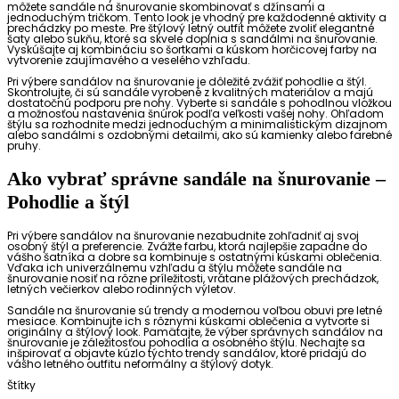
môžete sandále na šnurovanie skombinovať s džínsami a
jednoduchým tričkom. Tento look je vhodný pre každodenné aktivity a
prechádzky po meste. Pre štýlový letný outfit môžete zvoliť elegantné
šaty alebo sukňu, ktoré sa skvele doplnia s sandálmi na šnurovanie.
Vyskúšajte aj kombináciu so šortkami a kúskom horčicovej farby na
vytvorenie zaujímavého a veselého vzhľadu.
Pri výbere sandálov na šnurovanie je dôležité zvážiť pohodlie a štýl.
Skontrolujte, či sú sandále vyrobené z kvalitných materiálov a majú
dostatočnú podporu pre nohy. Vyberte si sandále s pohodlnou vložkou
a možnosťou nastavenia šnúrok podľa veľkosti vašej nohy. Ohľadom
štýlu sa rozhodnite medzi jednoduchým a minimalistickým dizajnom
alebo sandálmi s ozdobnými detailmi, ako sú kamienky alebo farebné
pruhy.
Ako vybrať správne sandále na šnurovanie –
Pohodlie a štýl
Pri výbere sandálov na šnurovanie nezabudnite zohľadniť aj svoj
osobný štýl a preferencie. Zvážte farbu, ktorá najlepšie zapadne do
vášho šatníka a dobre sa kombinuje s ostatnými kúskami oblečenia.
Vďaka ich univerzálnemu vzhľadu a štýlu môžete sandále na
šnurovanie nosiť na rôzne príležitosti, vrátane plážových prechádzok,
letných večierkov alebo rodinných výletov.
Sandále na šnurovanie sú trendy a modernou voľbou obuvi pre letné
mesiace. Kombinujte ich s rôznymi kúskami oblečenia a vytvorte si
originálny a štýlový look. Pamätajte, že výber správnych sandálov na
šnurovanie je záležitosťou pohodlia a osobného štýlu. Nechajte sa
inšpirovať a objavte kúzlo týchto trendy sandálov, ktoré pridajú do
vášho letného outfitu neformálny a štýlový dotyk.
Štítky