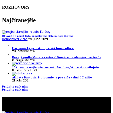
ROZHOVORY
Najčítanejšie
Objavujte s nami: Toto sú najfarebnejšie miesta Európy
Horňáková Viera
29. júna 2021
Harmonický priestor pre váš home office
29. októbra 2020
Recept podľa Muža v zástere: Domáce hamburgerové žemle
6. augusta 2021
10 tipov na najlepšie romantické filmy, ktoré si zamilujete
8. februára 2022
Alžbeta Bartová: Stolovanie je pre mňa veľmi dôležité
21. júla 2021
Pridajte sa k nám
Pridajte sa k nám
To najlepšie z našej stránky