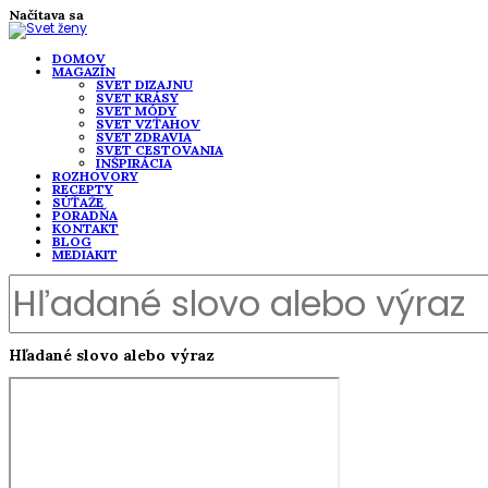
Načítava sa
DOMOV
MAGAZÍN
SVET DIZAJNU
SVET KRÁSY
SVET MÓDY
SVET VZŤAHOV
SVET ZDRAVIA
SVET CESTOVANIA
INŠPIRÁCIA
ROZHOVORY
RECEPTY
SÚŤAŽE
PORADŇA
KONTAKT
BLOG
MEDIAKIT
Hľadané slovo alebo výraz