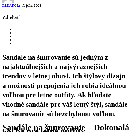
REDAKCIA
17. júla 2023
Zdieľať
Sandále na šnurovanie sú jedným z
najaktuálnejších a najvýraznejších
trendov v letnej obuvi. Ich štýlový dizajn
a možnosti prepojenia ich robia ideálnou
voľbou pre letné outfity. Ak hľadáte
vhodné sandále pre váš letný štýl, sandále
na šnurovanie sú bezchybnou voľbou.
Sandále na šnurovanie – Dokonalá
voľba pre letné outfity