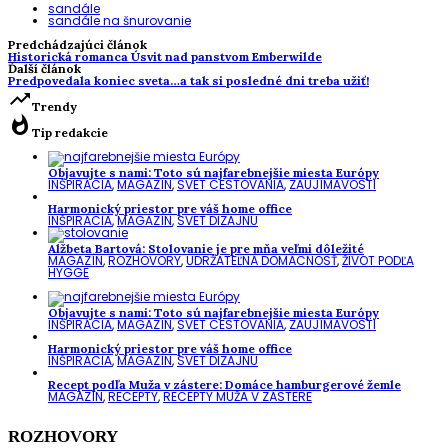
sandále
sandále na šnurovanie
Predchádzajúci článok
Historická romanca Úsvit nad panstvom Emberwilde
Ďalší článok
Predpovedala koniec sveta…a tak si posledné dni treba užiť!
trending_up
Trendy
whatshot
Tip redakcie
Objavujte s nami: Toto sú najfarebnejšie miesta Európy
INŠPIRÁCIA
,
MAGAZÍN
,
SVET CESTOVANIA
,
ZAUJÍMAVOSTI
Harmonický priestor pre váš home office
INŠPIRÁCIA
,
MAGAZÍN
,
SVET DIZAJNU
Alžbeta Bartová: Stolovanie je pre mňa veľmi dôležité
MAGAZÍN
,
ROZHOVORY
,
UDRŽATEĽNÁ DOMÁCNOSŤ
,
ŽIVOT PODĽA
HYGGE
Objavujte s nami: Toto sú najfarebnejšie miesta Európy
INŠPIRÁCIA
,
MAGAZÍN
,
SVET CESTOVANIA
,
ZAUJÍMAVOSTI
Harmonický priestor pre váš home office
INŠPIRÁCIA
,
MAGAZÍN
,
SVET DIZAJNU
Recept podľa Muža v zástere: Domáce hamburgerové žemle
MAGAZÍN
,
RECEPTY
,
RECEPTY MUŽA V ZÁSTERE
ROZHOVORY