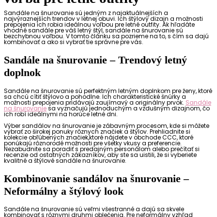
Sandále na šnurovanie sú jedným z najaktuálnejších a
najvýraznejších trendov v letnej obuvi. Ich štýlový dizajn a možnosti
prepojenia ich robia ideálnou voľbou pre letné outfity. Ak hľadáte
vhodné sandále pre váš letný štýl, sandále na šnurovanie sú
bezchybnou voľbou. V tomto článku sa pozrieme na to, s čím sa dajú
kombinovať a ako si vybrať tie správne pre vás.
Sandále na šnurovanie – Trendový letný
doplnok
Sandále na šnurovanie sú perfektným letným doplnkom pre ženy, ktoré
sa chcú cítiť štýlovo a pohodlne. Ich charakteristické šnúrky a
možnosti prepojenia pridávajú zaujímavý a originálny prvok.
Sandále
na šnurovanie
sa vyznačujú jednoduchým a vzdušným dizajnom, čo
ich robí ideálnymi na horúce letné dni.
Výber sandálov na šnurovanie je zábavným procesom, kde si môžete
vybrať zo širokej ponuky rôznych značiek a štýlov. Prehliadnite si
kolekcie obľúbených značiek,ktoré nájdete v obchode CCC, ktoré
ponúkajú rôznorodé možnosti pre všetky vkusy a preferencie.
Nezabudnite sa poradiť s predajným personálom alebo prečítať si
recenzie od ostatných zákazníkov, aby ste sa uistili, že si vyberiete
kvalitné a štýlové sandále na šnurovanie.
Kombinovanie sandálov na šnurovanie –
Neformálny a štýlový look
Sandále na šnurovanie sú veľmi všestranné a dajú sa skvele
kombinovať s rôznymi druhmi oblečenia. Pre neformálny vzhľad