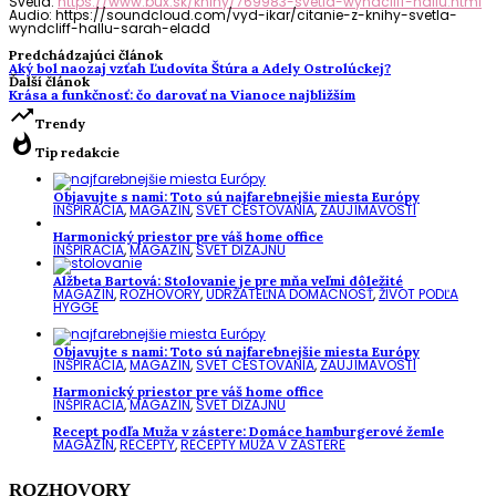
Svetlá:
https://www.bux.sk/knihy/769983-svetla-wyndcliff-hallu.html
Audio: https://soundcloud.com/vyd-ikar/citanie-z-knihy-svetla-
wyndcliff-hallu-sarah-eladd
Predchádzajúci článok
Aký bol naozaj vzťah Ľudovíta Štúra a Adely Ostrolúckej?
Ďalší článok
Krása a funkčnosť: čo darovať na Vianoce najbližším
trending_up
Trendy
whatshot
Tip redakcie
Objavujte s nami: Toto sú najfarebnejšie miesta Európy
INŠPIRÁCIA
,
MAGAZÍN
,
SVET CESTOVANIA
,
ZAUJÍMAVOSTI
Harmonický priestor pre váš home office
INŠPIRÁCIA
,
MAGAZÍN
,
SVET DIZAJNU
Alžbeta Bartová: Stolovanie je pre mňa veľmi dôležité
MAGAZÍN
,
ROZHOVORY
,
UDRŽATEĽNÁ DOMÁCNOSŤ
,
ŽIVOT PODĽA
HYGGE
Objavujte s nami: Toto sú najfarebnejšie miesta Európy
INŠPIRÁCIA
,
MAGAZÍN
,
SVET CESTOVANIA
,
ZAUJÍMAVOSTI
Harmonický priestor pre váš home office
INŠPIRÁCIA
,
MAGAZÍN
,
SVET DIZAJNU
Recept podľa Muža v zástere: Domáce hamburgerové žemle
MAGAZÍN
,
RECEPTY
,
RECEPTY MUŽA V ZÁSTERE
ROZHOVORY