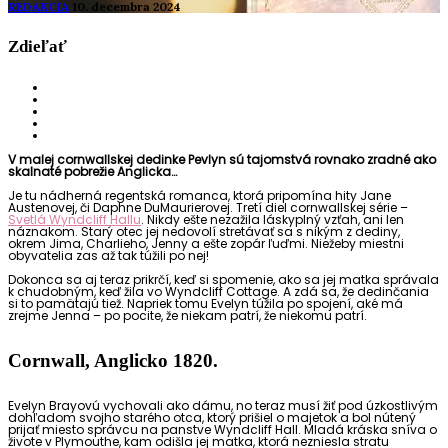
REDAKCIA
10. decembra 2024
Zdieľať
V malej cornwallskej dedinke Pevlyn sú tajomstvá rovnako zradné ako
skalnaté pobrežie Anglicka…
Je tu nádherná regentská romanca, ktorá pripomína hity Jane
Austenovej, či Daphne DuMaurierovej. Tretí diel cornwallskej série –
Svetlá Wyndcliff Hallu
. Nikdy ešte nezažila láskyplný vzťah, ani len
náznakom. Starý otec jej nedovolí stretávať sa s nikým z dediny,
okrem Jima, Charlieho, Jenny a ešte zopár ľuďmi. Niežeby miestni
obyvatelia zas až tak túžili po nej!
Dokonca sa aj teraz prikrčí, keď si spomenie, ako sa jej matka správala
k chudobným, keď žila vo Wyndcliff Cottage. A zdá sa, že dedinčania
si to pamätajú tiež. Napriek tomu Evelyn túžila po spojení, aké má
zrejme Jenna – po pocite, že niekam patrí, že niekomu patrí.
Cornwall, Anglicko 1820.
Evelyn Brayovú vychovali ako dámu, no teraz musí žiť pod úzkostlivým
dohľadom svojho starého otca, ktorý prišiel o majetok a bol nútený
prijať miesto správcu na panstve Wyndcliff Hall. Mladá kráska sníva o
živote v Plymouthe, kam odišla jej matka, ktorá nezniesla stratu