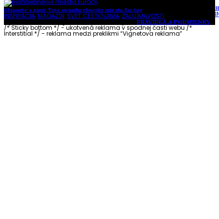
H
Objavujte s nami: Toto sú najfarebnejšie miesta Európy
I
INŠPIRÁCIA
,
MAGAZÍN
,
SVET CESTOVANIA
,
ZAUJÍMAVOSTI
Vytvorené s láskou pre vás © Akčné ženy •
PRAVIDLÁ A PODMIENKY
/* Sticky bottom */ - ukotvená reklama v spodnej časti webu
/*
Interstitial */ - reklama medzi preklikmi “Vignetova reklama”