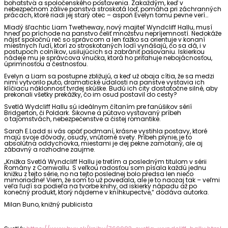
bohatstva a spoločenského postavenia. Zakaždým, keď v
nebezpečnom zálive panstva stroskotá loď, pomáha pri záchranných
prácach, ktoré riadi jej starý otec – aspoň Evelyn tomu pevne verí…
Mladý šľachtic Liam Twetheway, nový majiteľ Wyndcliff Hallu, musí
hneď po príchode na panstvo čeliť množstvu nepríjemností. Nedokáže
nájsť spoločnú reč so správcom a len ťažko sa orientuje v konaní
miestnych ľudí, ktorí zo stroskotaných lodí vynášajú, čo sa dá, i v
postupoch colníkov, usilujúcich sa zabrániť pašovaniu. Iskierkou
nádeje mu je správcova vnučka, ktorá ho priťahuje nebojácnosťou,
úprimnosťou a čestnosťou.
Evelyn a Liam sa postupne zbližujú, a keď už obaja cítia, že sa medzi
nimi vytvorilo puto, dramatické udalosti na panstve vystavia ich
klíčiacu náklonnosť tvrdej skúške. Budú ich city dostatočne silné, aby
prekonali všetky prekážky, čo im osud postavil do cesty?
Svetlá Wydcliff Hallu sú ideálnym čítaním pre fanúšikov sérií
Bridgerton, či Poldark. Šikovne a pútavo vystavaný príbeh
o tajomstvách, nebezpečenstve a čistej romantike.
Sarah E.Ladd si vás opäť podmaní, krásne vystihla postavy, ktoré
majú svoje dôvody, osudy, vnútorné svety. Príbeh plynie, je to
absolútna oddychovka, miestami je dej pekne zamotaný, ale aj
zábavný a rozhodne zaujme.
„Knižka Svetlá Wyndcliff Hallu je tretím a posledným titulom v sérii
Romány z Cornwallu. S veľkou radosťou som písala každú jednu
knižku z tejto série, no na tejto poslednej bolo predsa len niečo
mimoriadne! Viem, že som to už povedala, ale je to naozaj tak – veľmi
veľa ľudí sa podieľa na tvorbe knihy, od iskierky nápadu až po
konečný produkt, ktorý nájdeme v kníhkupectve,“ dodáva autorka.
Milan Buno, knižný publicista