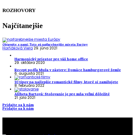
ROZHOVORY
Najčítanejšie
Objavujte s nami: Toto sú najfarebnejšie miesta Európy
Horňáková Viera
29. júna 2021
Harmonický priestor pre váš home office
29. októbra 2020
Recept podľa Muža v zástere: Domáce hamburgerové žemle
6. augusta 2021
10 tipov na najlepšie romantické filmy, ktoré si zamilujete
8. februára 2022
Alžbeta Bartová: Stolovanie je pre mňa veľmi dôležité
21. júla 2021
Pridajte sa k nám
Pridajte sa k nám
To najlepšie z našej stránky