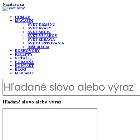
Načítava sa
DOMOV
MAGAZÍN
SVET DIZAJNU
SVET KRÁSY
SVET MÓDY
SVET VZŤAHOV
SVET ZDRAVIA
SVET CESTOVANIA
INŠPIRÁCIA
ROZHOVORY
RECEPTY
SÚŤAŽE
PORADŇA
KONTAKT
BLOG
MEDIAKIT
Hľadané slovo alebo výraz