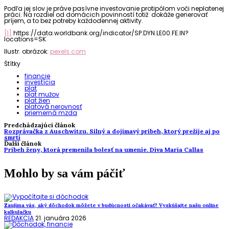
Podľa jej slov je práve pasívne investovanie protipólom voči neplatenej
práci. Na rozdiel od domácich povinností totiž dokáže generovať
príjem, a to bez potreby každodennej aktivity.
[1]
https://data.worldbank.org/indicator/SP.DYN.LE00.FE.IN?
locations=SK
Ilustr. obrázok:
pexels.com
Štítky
financie
investícia
plat
plat mužov
plat žien
platová nerovnosť
priemerná mzda
Predchádzajúci článok
Rozprávačka z Auschwitzu. Silný a dojímavý príbeh, ktorý prežije aj po
smrti
Ďalší článok
Príbeh ženy, ktorá premenila bolesť na umenie. Diva Maria Callas
Mohlo by sa vám páčiť
Zaujíma vás, aký dôchodok môžete v budúcnosti očakávať? Vyskúšajte našu online
kalkulačku
REDAKCIA
21. januára 2026