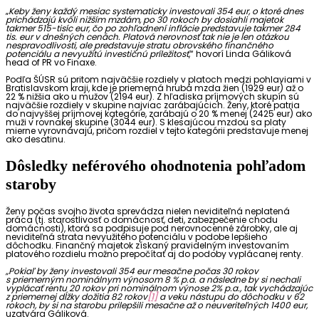
„
Keby ženy každý mesiac systematicky investovali 354 eur, o ktoré dnes
prichádzajú kvôli nižším mzdám, po 30 rokoch by dosiahli majetok
takmer 515-tisíc eur, čo po zohľadnení inflácie predstavuje takmer 284
tis. eur v dnešných cenách. Platová nerovnosť tak nie je len otázkou
nespravodlivosti, ale predstavuje stratu obrovského finančného
potenciálu a nevyužitú investičnú príležitosť
,“ hovorí Linda Gáliková
head of PR vo Finaxe.
Podľa ŠÚSR sú pritom najväčšie rozdiely v platoch medzi pohlaviami v
Bratislavskom kraji, kde je priemerná hrubá mzda žien (1929 eur) až o
22 % nižšia ako u mužov (2194 eur). Z hľadiska príjmových skupín sú
najväčšie rozdiely v skupine najviac zarábajúcich. Ženy, ktoré patria
do najvyššej príjmovej kategórie, zarábajú o 20 % menej (2425 eur) ako
muži v rovnakej skupine (3044 eur). S klesajúcou mzdou sa platy
mierne vyrovnávajú, pričom rozdiel v tejto kategórii predstavuje menej
ako desatinu.
Dôsledky neférového ohodnotenia pohľadom
staroby
Ženy počas svojho života sprevádza nielen neviditeľná neplatená
práca (tj. starostlivosť o domácnosť, deti, zabezpečenie chodu
domácnosti), ktorá sa podpisuje pod nerovnocenné zárobky, ale aj
neviditeľná strata nevyužitého potenciálu v podobe lepšieho
dôchodku. Finančný majetok získaný pravidelným investovaním
platového rozdielu možno prepočítať aj do podoby vyplácanej renty.
„Pokiaľ by ženy investovali 354 eur mesačne počas 30 rokov
s priemerným nominálnym výnosom 8 % p.a. a následne by si nechali
vyplácať rentu 20 rokov pri nominálnom výnose 2% p.a., tak vychádzajúc
z priemernej dĺžky dožitia 82 rokov
[1]
a veku nástupu do dôchodku v 62
rokoch, by si na starobu prilepšili mesačne až o neuveriteľných 1400 eur,
uzatvára Gáliková.