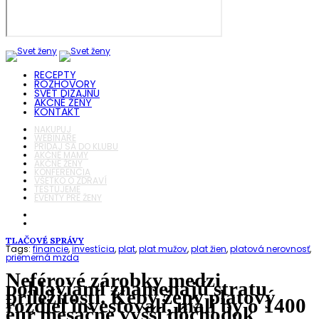
RECEPTY
ROZHOVORY
SVET DIZAJNU
AKČNÉ ŽENY
KONTAKT
NAKUPUJ
WEBINÁRE
PRIDAJ SA DO KLUBU
AKČNÉ MAMY
AKČNÉ ŽENY
KONFERENCIA
VŠETKO O ZDRAVÍ
TESTUJEME
EVENTY PRE ŽENY
TLAČOVÉ SPRÁVY
Tags:
financie
,
investícia
,
plat
,
plat mužov
,
plat žien
,
platová nerovnosť
,
priemerná mzda
Neférové zárobky medzi
pohlaviami znamenajú stratu
príležitostí. Keby ženy platový
rozdiel investovali, mali by o 1400
eur mesačne vyšší dôchodok