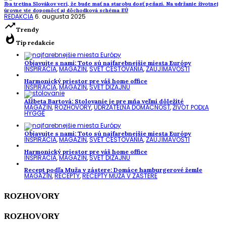
Iba tretina Slovákov verí, že bude mať na starobu dosť peňazí. Na udržanie životnej
úrovne vie dopomôcť aj dôchodková schéma EÚ
REDAKCIA
6. augusta 2025
trending_up
Trendy
whatshot
Tip redakcie
Objavujte s nami: Toto sú najfarebnejšie miesta Európy
INŠPIRÁCIA
,
MAGAZÍN
,
SVET CESTOVANIA
,
ZAUJÍMAVOSTI
Harmonický priestor pre váš home office
INŠPIRÁCIA
,
MAGAZÍN
,
SVET DIZAJNU
Alžbeta Bartová: Stolovanie je pre mňa veľmi dôležité
MAGAZÍN
,
ROZHOVORY
,
UDRŽATEĽNÁ DOMÁCNOSŤ
,
ŽIVOT PODĽA
HYGGE
Objavujte s nami: Toto sú najfarebnejšie miesta Európy
INŠPIRÁCIA
,
MAGAZÍN
,
SVET CESTOVANIA
,
ZAUJÍMAVOSTI
Harmonický priestor pre váš home office
INŠPIRÁCIA
,
MAGAZÍN
,
SVET DIZAJNU
Recept podľa Muža v zástere: Domáce hamburgerové žemle
MAGAZÍN
,
RECEPTY
,
RECEPTY MUŽA V ZÁSTERE
ROZHOVORY
ROZHOVORY