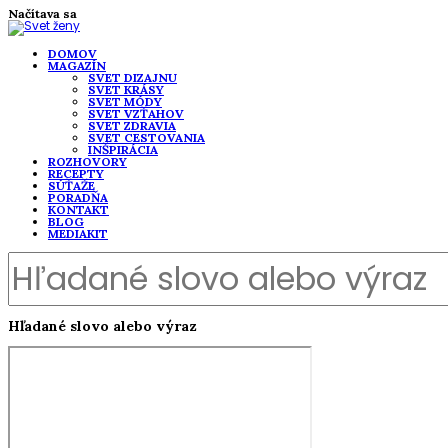
Načítava sa
DOMOV
MAGAZÍN
SVET DIZAJNU
SVET KRÁSY
SVET MÓDY
SVET VZŤAHOV
SVET ZDRAVIA
SVET CESTOVANIA
INŠPIRÁCIA
ROZHOVORY
RECEPTY
SÚŤAŽE
PORADŇA
KONTAKT
BLOG
MEDIAKIT
Hľadané slovo alebo výraz