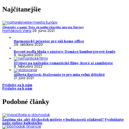
Najčítanejšie
Objavujte s nami: Toto sú najfarebnejšie miesta Európy
Horňáková Viera
29. júna 2021
Harmonický priestor pre váš home office
29. októbra 2020
Recept podľa Muža v zástere: Domáce hamburgerové žemle
6. augusta 2021
10 tipov na najlepšie romantické filmy, ktoré si zamilujete
8. februára 2022
Alžbeta Bartová: Stolovanie je pre mňa veľmi dôležité
21. júla 2021
Pridajte sa k nám
Pridajte sa k nám
Podobné články
Zaujíma vás, aký dôchodok môžete v budúcnosti očakávať? Vyskúšajte
našu online kalkulačku