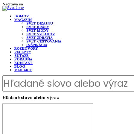
Načítava sa
DOMOV
MAGAZÍN
SVET DIZAJNU
SVET KRÁSY
SVET MÓDY
SVET VZŤAHOV
SVET ZDRAVIA
SVET CESTOVANIA
INŠPIRÁCIA
ROZHOVORY
RECEPTY
SÚŤAŽE
PORADŇA
KONTAKT
BLOG
MEDIAKIT
Hľadané slovo alebo výraz