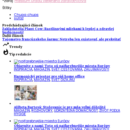
*zdroj:
Prieskum Úradu verejného zdravotníctva
Štítky
Chupa chups
súťaž
Predchádzajúci článok
Zakladatelia Plant Cow: Rastlinnými mliekami k lepšej a zdravšej
budúcnosti!
Ďalší článok
Tajomstvo francúzskeho šarmu: Netreba len existovať, ale prekvitať
trending_up
Trendy
whatshot
Tip redakcie
Objavujte s nami: Toto sú najfarebnejšie miesta Európy
INŠPIRÁCIA
,
MAGAZÍN
,
SVET CESTOVANIA
,
ZAUJÍMAVOSTI
Harmonický priestor pre váš home office
INŠPIRÁCIA
,
MAGAZÍN
,
SVET DIZAJNU
Alžbeta Bartová: Stolovanie je pre mňa veľmi dôležité
MAGAZÍN
,
ROZHOVORY
,
UDRŽATEĽNÁ DOMÁCNOSŤ
,
ŽIVOT PODĽA
HYGGE
Objavujte s nami: Toto sú najfarebnejšie miesta Európy
INŠPIRÁCIA
,
MAGAZÍN
,
SVET CESTOVANIA
,
ZAUJÍMAVOSTI