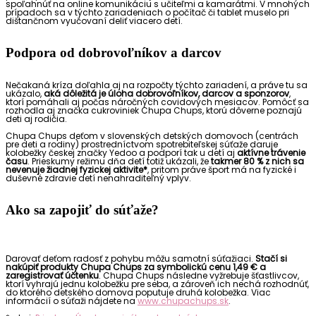
spoľahnúť na online komunikáciu s učiteľmi a kamarátmi. V mnohých
prípadoch sa v týchto zariadeniach o počítač či tablet muselo pri
dištančnom vyučovaní deliť viacero detí.
Podpora od dobrovoľníkov a darcov
Nečakaná kríza doľahla aj na rozpočty týchto zariadení, a práve tu sa
ukázalo,
aká dôležitá je úloha dobrovoľníkov, darcov a sponzorov
,
ktorí pomáhali aj počas náročných covidových mesiacov.
Pomôcť sa
rozhodla aj značka cukroviniek Chupa Chups, ktorú dôverne poznajú
deti aj rodičia.
Chupa Chups deťom v slovenských detských domovoch (centrách
pre deti a rodiny) prostredníctvom spotrebiteľskej súťaže daruje
kolobežky českej značky Yedoo a podporí tak u detí aj
aktívne trávenie
času
. Prieskumy režimu dňa detí totiž ukázali, že
takmer 80 % z nich sa
nevenuje žiadnej fyzickej aktivite*
, pritom práve šport má na fyzické i
duševné zdravie detí nenahraditeľný vplyv.
Ako sa zapojiť do súťaže?
Darovať deťom radosť z pohybu môžu samotní súťažiaci.
Stačí si
nakúpiť produkty Chupa Chups za symbolickú cenu 1,49 € a
zaregistrovať účtenku
. Chupa Chups následne vyžrebuje šťastlivcov,
ktorí vyhrajú jednu kolobežku pre seba, a zároveň ich nechá rozhodnúť,
do ktorého detského domova poputuje druhá kolobežka. Viac
informácií o súťaži nájdete na
www.chupachups.sk
.