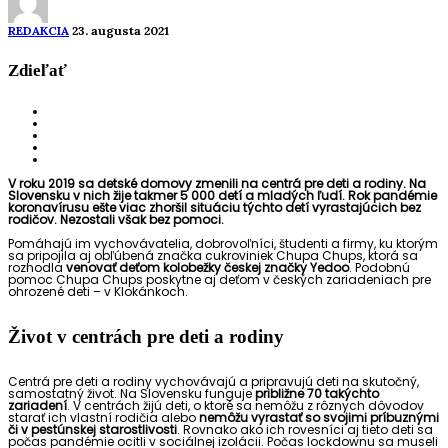
REDAKCIA
23. augusta 2021
Zdieľať
V roku 2019 sa detské domovy zmenili na centrá pre deti a rodiny. Na
Slovensku v nich žije takmer 5 000 detí a mladých ľudí. Rok pandémie
koronavírusu ešte viac zhoršil situáciu týchto detí vyrastajúcich bez
rodičov. Nezostali však bez pomoci.
Pomáhajú im vychovávatelia, dobrovoľníci, študenti a firmy, ku ktorým
sa pripojila aj obľúbená značka cukroviniek
Chupa Chups, ktorá sa
rozhodla
venovať deťom kolobežky českej značky Yedoo
. Podobnú
pomoc Chupa Chups poskytne aj deťom v českých zariadeniach pre
ohrozené deti – v Klokánkoch.
Život v centrách pre deti a rodiny
Centrá pre deti a rodiny vychovávajú a pripravujú deti na skutočný,
samostatný život. Na Slovensku funguje
približne 70 takýchto
zariadení
. V centrách žijú deti, o ktoré sa nemôžu z rôznych dôvodov
starať ich vlastní rodičia alebo
nemôžu vyrastať so svojimi príbuznými
či v pestúnskej starostlivosti
. Rovnako ako ich rovesníci aj tieto deti sa
počas pandémie ocitli v sociálnej izolácii. Počas lockdownu sa museli