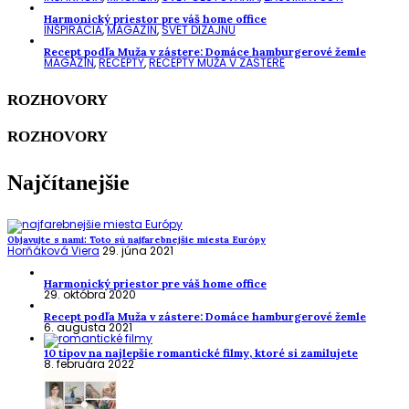
Harmonický priestor pre váš home office
INŠPIRÁCIA
,
MAGAZÍN
,
SVET DIZAJNU
Recept podľa Muža v zástere: Domáce hamburgerové žemle
MAGAZÍN
,
RECEPTY
,
RECEPTY MUŽA V ZÁSTERE
ROZHOVORY
ROZHOVORY
Najčítanejšie
Objavujte s nami: Toto sú najfarebnejšie miesta Európy
Horňáková Viera
29. júna 2021
Harmonický priestor pre váš home office
29. októbra 2020
Recept podľa Muža v zástere: Domáce hamburgerové žemle
6. augusta 2021
10 tipov na najlepšie romantické filmy, ktoré si zamilujete
8. februára 2022