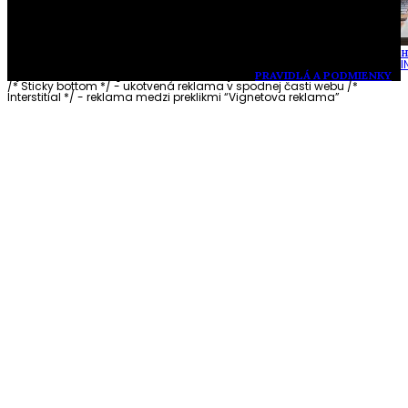
H
I
Vytvorené s láskou pre vás © Akčné ženy •
PRAVIDLÁ A PODMIENKY
/* Sticky bottom */ - ukotvená reklama v spodnej časti webu
/*
Interstitial */ - reklama medzi preklikmi “Vignetova reklama”