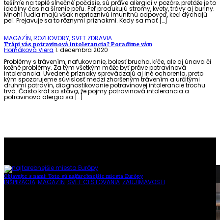
tešíme na teplé slnečné počasie, sú práve alergici v pozore, pretože je to
ideálny čas na šírenie peľu. Peľ produkujú stromy, kvety, trávy aj buriny.
Mnohí ľudia majú však nepriaznivú imunitnú odpoveď, keď dýchajú
peľ. Prejavuje sa to rôznymi príznakmi. Kedy sa mať […]
MAGAZÍN
,
ROZHOVORY
,
SVET ZDRAVIA
Trápi vás potravinová intolerancia? Poradíme vám
Horňáková Viera
1. decembra 2020
Problémy s trávením, nafukovanie, bolesť brucha, kŕče, ale aj únava či
kožné problémy. Za tým všetkým môže byť práve potravinová
intolerancia. Uvedené príznaky sprevádzajú aj iné ochorenia, preto
kým spozorujeme súvislosť medzi zhoršeným trávením a určitými
druhmi potravín, diagnostikovanie potravinovej intolerancie trochu
trvá. Často krát sa stáva, že pojmy potravinová intolerancia a
potravinová alergia sa […]
To najlepšie z našej stránky
Objavujte s nami: Toto sú najfarebnejšie miesta Európy
INŠPIRÁCIA
,
MAGAZÍN
,
SVET CESTOVANIA
,
ZAUJÍMAVOSTI