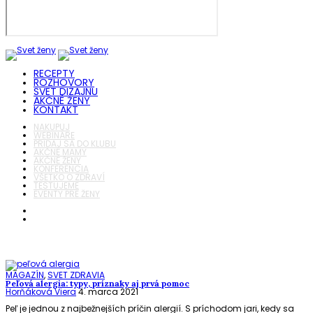
RECEPTY
ROZHOVORY
SVET DIZAJNU
AKČNÉ ŽENY
KONTAKT
NAKUPUJ
WEBINÁRE
PRIDAJ SA DO KLUBU
AKČNÉ MAMY
AKČNÉ ŽENY
KONFERENCIA
VŠETKO O ZDRAVÍ
TESTUJEME
EVENTY PRE ŽENY
MAGAZÍN
,
SVET ZDRAVIA
Peľová alergia: typy, príznaky aj prvá pomoc
Horňáková Viera
4. marca 2021
Peľ je jednou z najbežnejších príčin alergií. S príchodom jari, kedy sa