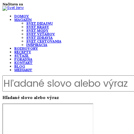
Načítava sa
DOMOV
MAGAZÍN
SVET DIZAJNU
SVET KRÁSY
SVET MÓDY
SVET VZŤAHOV
SVET ZDRAVIA
SVET CESTOVANIA
INŠPIRÁCIA
ROZHOVORY
RECEPTY
SÚŤAŽE
PORADŇA
KONTAKT
BLOG
MEDIAKIT
Hľadané slovo alebo výraz