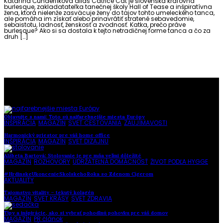
Katarína Čunderlíková alias Catrice Cat je slovenská kráľovná
burlesque, zakladatateľka tanečnej školy Hall of Tease a inšpiratívna
žena, ktorá nielenže zasväcuje ženy do tajov tohto umeleckého tanca,
ale pomáha im získať alebo prinavrátiť stratené sebavedomie,
sebaistotu, ladnosť, ženskosť a zvodnosť. Katka, prečo práve
burlesque? Ako si sa dostala k tejto netradičnej forme tanca a čo za
druh […]
To najlepšie z našej stránky
Objavujte s nami: Toto sú najfarebnejšie miesta Európy
INŠPIRÁCIA
,
MAGAZÍN
,
SVET CESTOVANIA
,
ZAUJÍMAVOSTI
Harmonický priestor pre váš home office
INŠPIRÁCIA
,
MAGAZÍN
,
SVET DIZAJNU
Alžbeta Bartová: Stolovanie je pre mňa veľmi dôležité
MAGAZÍN
,
ROZHOVORY
,
UDRŽATEĽNÁ DOMÁCNOSŤ
,
ŽIVOT PODĽA HYGGE
#HrdinskeUkoncenieSkolskehoRoka so Zdenom Cígerom
AKTUALITY
Tajomstvo vitality – tekutý kolagén
MAGAZÍN
,
SVET KRÁSY
,
SVET ZDRAVIA
Tipy a inšpirácie, ako si vybrať pohodlnú pohovku pre váš domov
MAGAZÍN
,
PR článok