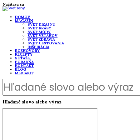
Načítava sa
DOMOV
MAGAZÍN
SVET DIZAJNU
SVET KRÁSY
SVET MÓDY
SVET VZŤAHOV
SVET ZDRAVIA
SVET CESTOVANIA
INŠPIRÁCIA
ROZHOVORY
RECEPTY
SÚŤAŽE
PORADŇA
KONTAKT
BLOG
MEDIAKIT
Hľadané slovo alebo výraz