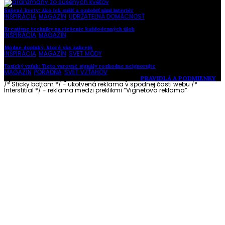
Sušené kvety: Ako ich sušiť a ozdobiť nimi interiér
INŠPIRÁCIA
,
MAGAZÍN
,
UDRŽATEĽNÁ DOMÁCNOSŤ
Kreatívne techniky na riešenie každodenných úloh
INŠPIRÁCIA
,
MAGAZÍN
Módne doplnky, ktoré vás zahrejú
INŠPIRÁCIA
,
MAGAZÍN
,
SVET MÓDY
Toxický vzťah: Tieto varovné signály rozhodne neignorujte
MAGAZÍN
,
PORADŇA
,
SVET VZŤAHOV
Vytvorené s láskou pre vás © Akčné ženy •
PRAVIDLÁ A PODMIENKY
/* Sticky bottom */ - ukotvená reklama v spodnej časti webu
/*
Interstitial */ - reklama medzi preklikmi “Vignetova reklama”