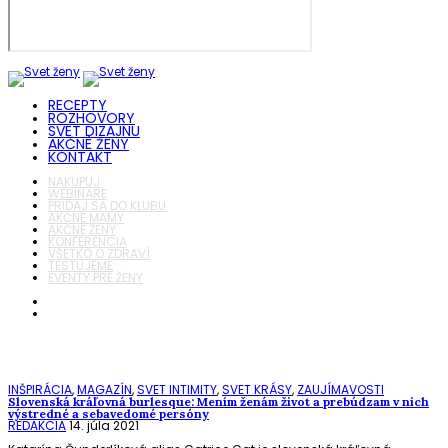
RECEPTY
ROZHOVORY
SVET DIZAJNU
AKČNÉ ŽENY
KONTAKT
NAKUPUJ
WEBINÁRE
PRIDAJ SA DO KLUBU
AKČNÉ MAMY
AKČNÉ ŽENY
KONFERENCIA
VŠETKO O ZDRAVÍ
TESTUJEME
EVENTY PRE ŽENY
INŠPIRÁCIA
,
MAGAZÍN
,
SVET INTIMITY
,
SVET KRÁSY
,
ZAUJÍMAVOSTI
Slovenská kráľovná burlesque: Mením ženám život a prebúdzam v nich
výstredné a sebavedomé persóny
REDAKCIA
14. júla 2021