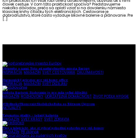
ich praktickosť ich však robí oveľa atraktívnejšími, obzvlášť ak s nimi
človek cestuje. V čom táto praktickosť spočíva? Predstavujeme
niekoľko dôvodov, prečo sa oplatí vziať si na dovolenku namiesto
klasickej knihy čítačku tých elektronických. Cestovanie je
dobrodružstvo, ktoré často vyžaduje šikovné balenie a plánovanie. Pre
[…]
To najlepšie z našej stránky
Objavujte s nami: Toto sú najfarebnejšie miesta Európy
INŠPIRÁCIA
,
MAGAZÍN
,
SVET CESTOVANIA
,
ZAUJÍMAVOSTI
Harmonický priestor pre váš home office
INŠPIRÁCIA
,
MAGAZÍN
,
SVET DIZAJNU
Alžbeta Bartová: Stolovanie je pre mňa veľmi dôležité
MAGAZÍN
,
ROZHOVORY
,
UDRŽATEĽNÁ DOMÁCNOSŤ
,
ŽIVOT PODĽA HYGGE
#HrdinskeUkoncenieSkolskehoRoka so Zdenom Cígerom
AKTUALITY
Tajomstvo vitality – tekutý kolagén
MAGAZÍN
,
SVET KRÁSY
,
SVET ZDRAVIA
Tipy a inšpirácie, ako si vybrať pohodlnú pohovku pre váš domov
MAGAZÍN
,
PR článok