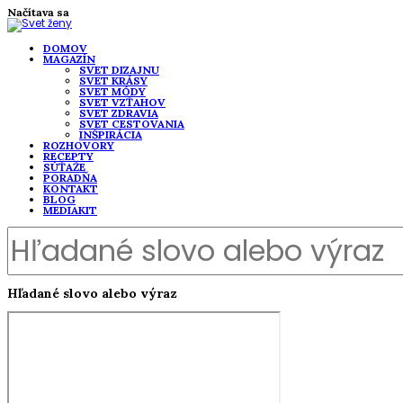
Načítava sa
DOMOV
MAGAZÍN
SVET DIZAJNU
SVET KRÁSY
SVET MÓDY
SVET VZŤAHOV
SVET ZDRAVIA
SVET CESTOVANIA
INŠPIRÁCIA
ROZHOVORY
RECEPTY
SÚŤAŽE
PORADŇA
KONTAKT
BLOG
MEDIAKIT
Hľadané slovo alebo výraz