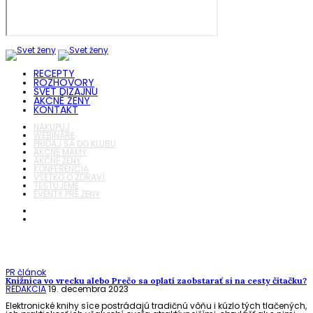
RECEPTY
ROZHOVORY
SVET DIZAJNU
AKČNÉ ŽENY
KONTAKT
NAKUPUJ
WEBINÁRE
PRIDAJ SA DO KLUBU
AKČNÉ MAMY
AKČNÉ ŽENY
KONFERENCIA
VŠETKO O ZDRAVÍ
TESTUJEME
EVENTY PRE ŽENY
PR článok
Knižnica vo vrecku alebo Prečo sa oplatí zaobstarať si na cesty čítačku?
REDAKCIA
19. decembra 2023
Elektronické knihy síce postrádajú tradičnú vôňu i kúzlo tých tlačených,