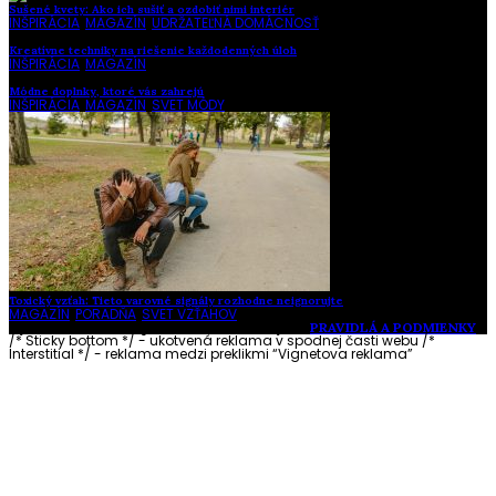
Sušené kvety: Ako ich sušiť a ozdobiť nimi interiér
INŠPIRÁCIA
,
MAGAZÍN
,
UDRŽATEĽNÁ DOMÁCNOSŤ
Kreatívne techniky na riešenie každodenných úloh
INŠPIRÁCIA
,
MAGAZÍN
Módne doplnky, ktoré vás zahrejú
INŠPIRÁCIA
,
MAGAZÍN
,
SVET MÓDY
Toxický vzťah: Tieto varovné signály rozhodne neignorujte
MAGAZÍN
,
PORADŇA
,
SVET VZŤAHOV
Vytvorené s láskou pre vás © Akčné ženy •
PRAVIDLÁ A PODMIENKY
/* Sticky bottom */ - ukotvená reklama v spodnej časti webu
/*
Interstitial */ - reklama medzi preklikmi “Vignetova reklama”