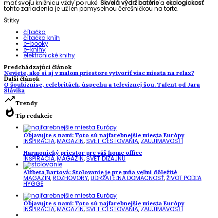
mať svoju knižnicu vždy po ruke.
Skvelá výdrž batérie
a
ekologickosť
tohto zariadenia je už len pomyselnou čerešničkou na torte.
Štítky
čítačka
čítačka kníh
e-booky
e-knihy
elektronické knihy
Predchádzajúci článok
Neviete, ako si aj v malom priestore vytvoriť viac miesta na relax?
Ďalší článok
O šoubiznise, celebritách, úspechu a televíznej šou. Talent od Jara
Slávika
trending_up
Trendy
whatshot
Tip redakcie
Objavujte s nami: Toto sú najfarebnejšie miesta Európy
INŠPIRÁCIA
,
MAGAZÍN
,
SVET CESTOVANIA
,
ZAUJÍMAVOSTI
Harmonický priestor pre váš home office
INŠPIRÁCIA
,
MAGAZÍN
,
SVET DIZAJNU
Alžbeta Bartová: Stolovanie je pre mňa veľmi dôležité
MAGAZÍN
,
ROZHOVORY
,
UDRŽATEĽNÁ DOMÁCNOSŤ
,
ŽIVOT PODĽA
HYGGE
Objavujte s nami: Toto sú najfarebnejšie miesta Európy
INŠPIRÁCIA
,
MAGAZÍN
,
SVET CESTOVANIA
,
ZAUJÍMAVOSTI