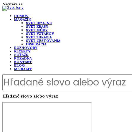
Načítava sa
DOMOV
MAGAZÍN
SVET DIZAJNU
SVET KRÁSY
SVET MÓDY
SVET VZŤAHOV
SVET ZDRAVIA
SVET CESTOVANIA
INŠPIRÁCIA
ROZHOVORY
RECEPTY
SÚŤAŽE
PORADŇA
KONTAKT
BLOG
MEDIAKIT
Hľadané slovo alebo výraz