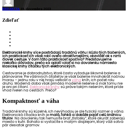
REDAKCIA
19. decembra 2023
Zdieľať
Elektronické knihy síce postrádajú tradičnú vôňu i kúzlo tých tlačených,
ich praktickosť ich však robí oveľa atraktívnejšími, obzvlášť ak s nimi
človek cestuje. V čom táto praktickosť spočíva? Predstavujeme
niekoľko dôvodov, prečo sa oplatí vziať si na dovolenku namiesto
klasickej knihy čítačku tých elektronických.
Cestovanie je dobrodružstvo, ktoré často vyžaduje šikovné balenie a
plánovanie. Pre vášnivých čitateľov je však balenie mnohokrát nočnou
morou – jednu rolu v nej hrajú veľkosť a
váha
kníh, ich počet rolu
druhú. Moderná doba však prináša moderné riešenie a inak tomu nie
je ani pri čítaní.
Elektronické knihy
sú práve takým riešením, ktoré príde
vhod nielen na cestách. Prečo?
Kompaktnosť a váha
Tradičné knihy sú kúzelné, ich nevýhodou je ale fyzický rozmer a váha.
Elektronická čítačka kníh je
malá, ľahká a dokáže pojať celú knižnicu
titulov
. Na dovolenku tak nemusíte brať „tlsťošky“, ktoré akurát zaberajú
miesto v kufri. Bohato si vystačíte s malým displejom, ktorý váži sotva
pár desiatok gramov.