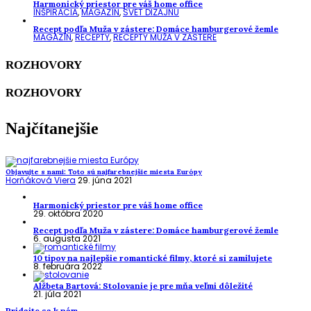
Harmonický priestor pre váš home office
INŠPIRÁCIA
,
MAGAZÍN
,
SVET DIZAJNU
Recept podľa Muža v zástere: Domáce hamburgerové žemle
MAGAZÍN
,
RECEPTY
,
RECEPTY MUŽA V ZÁSTERE
ROZHOVORY
ROZHOVORY
Najčítanejšie
Objavujte s nami: Toto sú najfarebnejšie miesta Európy
Horňáková Viera
29. júna 2021
Harmonický priestor pre váš home office
29. októbra 2020
Recept podľa Muža v zástere: Domáce hamburgerové žemle
6. augusta 2021
10 tipov na najlepšie romantické filmy, ktoré si zamilujete
8. februára 2022
Alžbeta Bartová: Stolovanie je pre mňa veľmi dôležité
21. júla 2021
Pridajte sa k nám