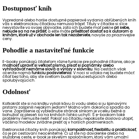
Dostupnosť kníh
Vypredané alebo horšie dostupné papierové vydania obľúbených kníh
vás s elektronickou čítačkou nemusia trápiť. Tituly v čítačke si síce
nevystavíte vo svojej obývačke, zato ich budete mať pekne
pri sebe,
nebude sa na ne prášiť
, a ešte máte
príležitosť dostať sa k autorom a
knihám, ktoré už v obchode len tak nezoženiete
, navyše za priaznivejšie
ceny.
Pohodlie a nastaviteľné funkcie
E-booky ponúkajú čitateľom rôzne funkcie pre pohodlné čítanie, ako je
možnosť upraviť si veľkosť písma, písať si poznámky alebo
vyhľadávať neznáme slová a výrazy v slovníku
. Na cestách však
oceníte najmä
funkciu
podsvietenia
. V noci si vďaka nej budete môcť
čítať bez toho, aby ste svetlom budili spolucestujúcich alebo
spolubývajúcich.
Odolnosť
Koľkokrát ste si na knižku vyliali kávu či vodu alebo si ju špinavými
prstami zašpinili nejakým jedlom? Možno vám dokonca spadla do
vane. Zaprášenie aj vyblednutie stránok slnkom je vcelku bežné a
bohužiaľ aj pleseň sa na knihách ľahko uchytí. S e-bookom také
problémy nemusíte riešiť. Pokiaľ sa čítačku nepokúsite doslova utopiť,
väčšina modelov zvládne prežiť aj v horších podmienkach.
Elektronické čítačky kníh ponúkajú
kompaktnosť, flexibilitu a praktickosť
,
čo je pri cestovaní neoceniteľné. Či už ste na dovolenke alebo na
služobnej ceste, e-book je skvelým spoločníkom, ktorý vám umožní