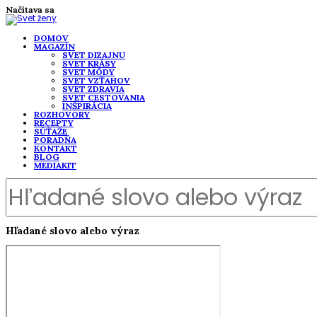
Načítava sa
DOMOV
MAGAZÍN
SVET DIZAJNU
SVET KRÁSY
SVET MÓDY
SVET VZŤAHOV
SVET ZDRAVIA
SVET CESTOVANIA
INŠPIRÁCIA
ROZHOVORY
RECEPTY
SÚŤAŽE
PORADŇA
KONTAKT
BLOG
MEDIAKIT
Hľadané slovo alebo výraz