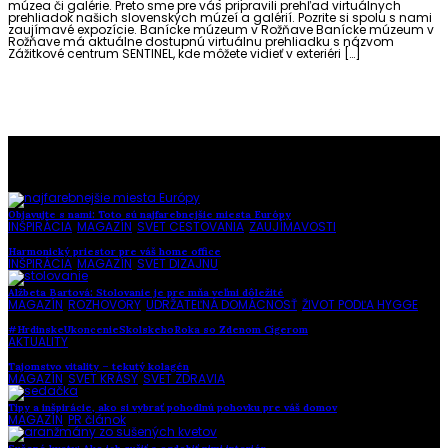
múzea či galérie. Preto sme pre vás pripravili prehľad virtuálnych
prehliadok našich slovenských múzeí a galérií. Pozrite si spolu s nami
zaujímavé expozície. Banícke múzeum v Rožňave Banícke múzeum v
Rožňave má aktuálne dostupnú virtuálnu prehliadku s názvom
Zážitkové centrum SENTINEL, kde môžete vidieť v exteriéri […]
To najlepšie z našej stránky
Objavujte s nami: Toto sú najfarebnejšie miesta Európy
INŠPIRÁCIA
,
MAGAZÍN
,
SVET CESTOVANIA
,
ZAUJÍMAVOSTI
Harmonický priestor pre váš home office
INŠPIRÁCIA
,
MAGAZÍN
,
SVET DIZAJNU
Alžbeta Bartová: Stolovanie je pre mňa veľmi dôležité
MAGAZÍN
,
ROZHOVORY
,
UDRŽATEĽNÁ DOMÁCNOSŤ
,
ŽIVOT PODĽA HYGGE
#HrdinskeUkoncenieSkolskehoRoka so Zdenom Cígerom
AKTUALITY
Tajomstvo vitality – tekutý kolagén
MAGAZÍN
,
SVET KRÁSY
,
SVET ZDRAVIA
Tipy a inšpirácie, ako si vybrať pohodlnú pohovku pre váš domov
MAGAZÍN
,
PR článok