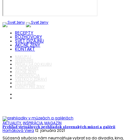
RECEPTY
ROZHOVORY
SVET DIZAJNU
AKČNÉ ŽENY
KONTAKT
NAKUPUJ
WEBINÁRE
PRIDAJ SA DO KLUBU
AKČNÉ MAMY
AKČNÉ ŽENY
KONFERENCIA
VŠETKO O ZDRAVÍ
TESTUJEME
EVENTY PRE ŽENY
AKTUALITY
,
INŠPIRÁCIA
,
MAGAZÍN
Prehľad virtuálnych prehliadok slovenských múzeí a galérií
Horňáková Viera
12. januára 2021
Súčasná situácia nám neumožňuje vybrať sa do divadla, kina,