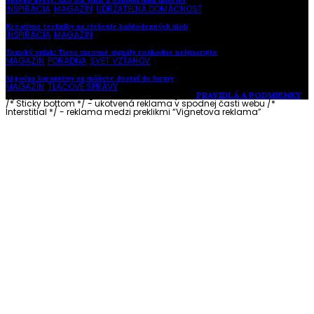
Sušené kvety: Ako ich sušiť a ozdobiť nimi interiér
INŠPIRÁCIA
,
MAGAZÍN
,
UDRŽATEĽNÁ DOMÁCNOSŤ
Kreatívne techniky na riešenie každodenných úloh
INŠPIRÁCIA
,
MAGAZÍN
Toxický vzťah: Tieto varovné signály rozhodne neignorujte
MAGAZÍN
,
PORADŇA
,
SVET VZŤAHOV
Aj počas karantény sa môžete dostať do formy
MAGAZÍN
,
TLAČOVÉ SPRÁVY
Vytvorené s láskou pre vás © Akčné ženy •
PRAVIDLÁ A PODMIENKY
/* Sticky bottom */ - ukotvená reklama v spodnej časti webu
/*
Interstitial */ - reklama medzi preklikmi “Vignetova reklama”