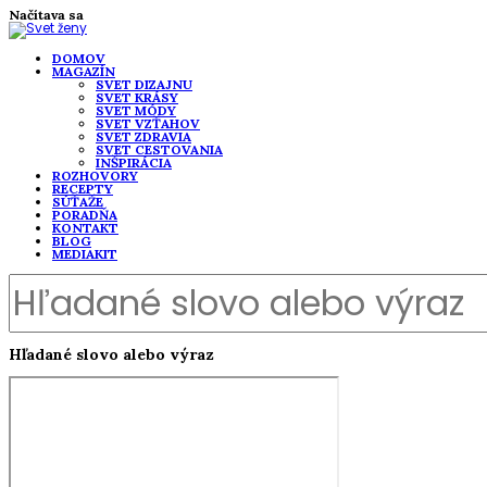
Načítava sa
DOMOV
MAGAZÍN
SVET DIZAJNU
SVET KRÁSY
SVET MÓDY
SVET VZŤAHOV
SVET ZDRAVIA
SVET CESTOVANIA
INŠPIRÁCIA
ROZHOVORY
RECEPTY
SÚŤAŽE
PORADŇA
KONTAKT
BLOG
MEDIAKIT
Hľadané slovo alebo výraz