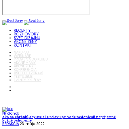
RECEPTY
ROZHOVORY
SVET DIZAJNU
AKČNÉ ŽENY
KONTAKT
NAKUPUJ
WEBINÁRE
PRIDAJ SA DO KLUBU
AKČNÉ MAMY
AKČNÉ ŽENY
KONFERENCIA
VŠETKO O ZDRAVÍ
TESTUJEME
EVENTY PRE ŽENY
PR článok
Ako sa chrániť, aby ste si z relaxu pri vode nedoniesli nepríjemné
kožné ochorenie
REDAKCIA
23. mája 2022