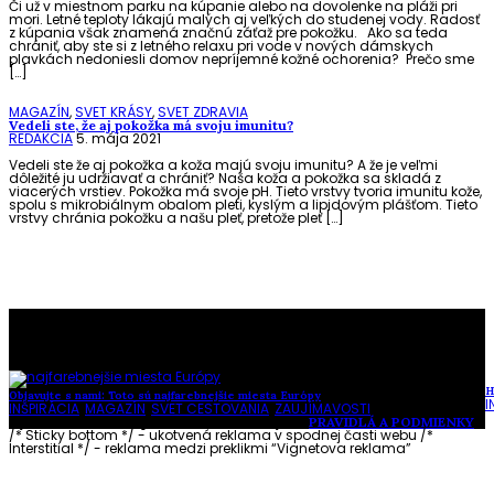
Či už v miestnom parku na kúpanie alebo na dovolenke na pláži pri
mori. Letné teploty lákajú malých aj veľkých do studenej vody. Radosť
z kúpania však znamená značnú záťaž pre pokožku. Ako sa teda
chrániť, aby ste si z letného relaxu pri vode v nových dámskych
plavkách nedoniesli domov nepríjemné kožné ochorenia? Prečo sme
[…]
MAGAZÍN
,
SVET KRÁSY
,
SVET ZDRAVIA
Vedeli ste, že aj pokožka má svoju imunitu?
REDAKCIA
5. mája 2021
Vedeli ste že aj pokožka a koža majú svoju imunitu? A že je veľmi
dôležité ju udržiavať a chrániť? Naša koža a pokožka sa skladá z
viacerých vrstiev. Pokožka má svoje pH. Tieto vrstvy tvoria imunitu kože,
spolu s mikrobiálnym obalom pleti, kyslým a lipidovým plášťom. Tieto
vrstvy chránia pokožku a našu pleť, pretože pleť […]
To najlepšie z našej stránky
H
Objavujte s nami: Toto sú najfarebnejšie miesta Európy
I
INŠPIRÁCIA
,
MAGAZÍN
,
SVET CESTOVANIA
,
ZAUJÍMAVOSTI
Vytvorené s láskou pre vás © Akčné ženy •
PRAVIDLÁ A PODMIENKY
/* Sticky bottom */ - ukotvená reklama v spodnej časti webu
/*
Interstitial */ - reklama medzi preklikmi “Vignetova reklama”