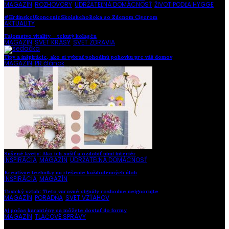
MAGAZÍN
,
ROZHOVORY
,
UDRŽATEĽNÁ DOMÁCNOSŤ
,
ŽIVOT PODĽA HYGGE
#HrdinskeUkoncenieSkolskehoRoka so Zdenom Cígerom
AKTUALITY
Tajomstvo vitality – tekutý kolagén
MAGAZÍN
,
SVET KRÁSY
,
SVET ZDRAVIA
Tipy a inšpirácie, ako si vybrať pohodlnú pohovku pre váš domov
MAGAZÍN
,
PR článok
Sušené kvety: Ako ich sušiť a ozdobiť nimi interiér
INŠPIRÁCIA
,
MAGAZÍN
,
UDRŽATEĽNÁ DOMÁCNOSŤ
Kreatívne techniky na riešenie každodenných úloh
INŠPIRÁCIA
,
MAGAZÍN
Toxický vzťah: Tieto varovné signály rozhodne neignorujte
MAGAZÍN
,
PORADŇA
,
SVET VZŤAHOV
Aj počas karantény sa môžete dostať do formy
MAGAZÍN
,
TLAČOVÉ SPRÁVY