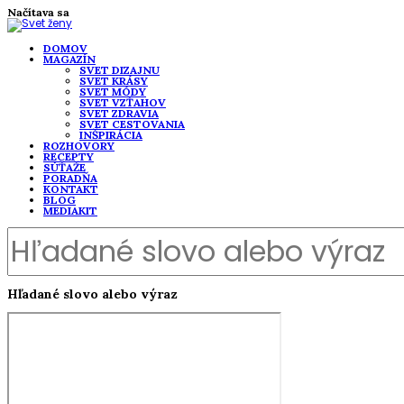
Načítava sa
DOMOV
MAGAZÍN
SVET DIZAJNU
SVET KRÁSY
SVET MÓDY
SVET VZŤAHOV
SVET ZDRAVIA
SVET CESTOVANIA
INŠPIRÁCIA
ROZHOVORY
RECEPTY
SÚŤAŽE
PORADŇA
KONTAKT
BLOG
MEDIAKIT
Hľadané slovo alebo výraz