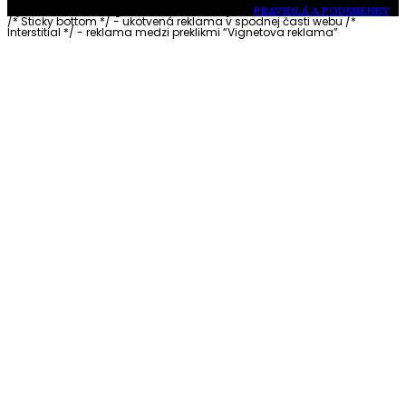
Vytvorené s láskou pre vás © Akčné ženy •
PRAVIDLÁ A PODMIENKY
/* Sticky bottom */ - ukotvená reklama v spodnej časti webu
/*
Interstitial */ - reklama medzi preklikmi “Vignetova reklama”