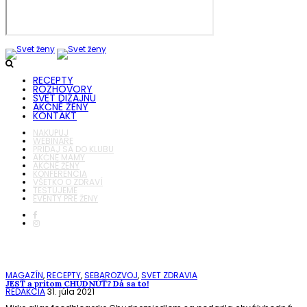
RECEPTY
ROZHOVORY
SVET DIZAJNU
AKČNÉ ŽENY
KONTAKT
NAKUPUJ
WEBINÁRE
PRIDAJ SA DO KLUBU
AKČNÉ MAMY
AKČNÉ ŽENY
KONFERENCIA
VŠETKO O ZDRAVÍ
TESTUJEME
EVENTY PRE ŽENY
MAGAZÍN
,
RECEPTY
,
SEBAROZVOJ
,
SVET ZDRAVIA
JESŤ a pritom CHUDNÚŤ? Dá sa to!
REDAKCIA
31. júla 2021