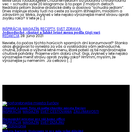
Mirke alias foodblogerke Chudnemjedlom sa podarila chvályhodná
vec – schudla vyše 20 kilogramov a to popri 2 malých deťoch.
Nedržala pritom žiadne drastické diéty a doslova “schudla jedlom”.
Dnes inšpiruje stovky ľudí na ceste za svojím štíhlejším, mladším a
zdravším ja. Mirka, zvykneš v lete nejako výraznejšie meniť stravu oproti
zvyšku roka? V lete je […]
INŠPIRÁCIA
,
MAGAZÍN
,
RECEPTY
,
SVET ZDRAVIA
Jednoduché, chutné a ľahké letné menu podľa Gigi varí
REDAKCIA
28. júna 2021
Neviete, čo počas týchto horúcich sparných dní konzumovať? Stanka
alias @gigivari to vyriešila za vás a vyskladala vám jednoduché,
chutné, zdravé a výživné letné menu, ktoré poteší aj tie najnáročnejšie
chuťové poháriky. Prajeme vám dobrú chuť. Gigi, zvykneš v lete nejako
výraznejšie meniť stravu oproti zvyšku roka? Hmmm, myslím, že
výraznejšie ju nemením. Ja celkovo […]
To najlepšie z našej stránky
Objavujte s nami: Toto sú najfarebnejšie miesta Európy
INŠPIRÁCIA
,
MAGAZÍN
,
SVET CESTOVANIA
,
ZAUJÍMAVOSTI
Harmonický priestor pre váš home office
INŠPIRÁCIA
,
MAGAZÍN
,
SVET DIZAJNU
Alžbeta Bartová: Stolovanie je pre mňa veľmi dôležité