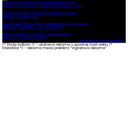
Sušené kvety: Ako ich sušiť a ozdobiť nimi interiér
INŠPIRÁCIA
,
MAGAZÍN
,
UDRŽATEĽNÁ DOMÁCNOSŤ
Kreatívne techniky na riešenie každodenných úloh
INŠPIRÁCIA
,
MAGAZÍN
Toxický vzťah: Tieto varovné signály rozhodne neignorujte
MAGAZÍN
,
PORADŇA
,
SVET VZŤAHOV
Aj počas karantény sa môžete dostať do formy
MAGAZÍN
,
TLAČOVÉ SPRÁVY
Vytvorené s láskou pre vás © Akčné ženy •
PRAVIDLÁ A PODMIENKY
/* Sticky bottom */ - ukotvená reklama v spodnej časti webu
/*
Interstitial */ - reklama medzi preklikmi “Vignetova reklama”