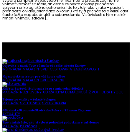
vytvára komplexné sebavedomie. Tiež možno preto, že začíname
vnímať vážnosť situácie, ak vieme, že niekto o vlasy prichádza
vplyvom onkologického ochorenia. Ide to vždy ruka v ruke – pacient
prichádza o vlasy, prichádza o korunu krásy a prichádza o veľkú časť
často ťažko nadobudnutého sebavedomia. V súvislosti s tým neskôr
mnohí vnímajú zdravé […]
To najlepšie z našej stránky
Objavujte s nami: Toto sú najfarebnejšie miesta Európy
INŠPIRÁCIA
,
MAGAZÍN
,
SVET CESTOVANIA
,
ZAUJÍMAVOSTI
Harmonický priestor pre váš home office
INŠPIRÁCIA
,
MAGAZÍN
,
SVET DIZAJNU
Alžbeta Bartová: Stolovanie je pre mňa veľmi dôležité
MAGAZÍN
,
ROZHOVORY
,
UDRŽATEĽNÁ DOMÁCNOSŤ
,
ŽIVOT PODĽA HYGGE
Tajomstvo vitality – tekutý kolagén
MAGAZÍN
,
SVET KRÁSY
,
SVET ZDRAVIA
#HrdinskeUkoncenieSkolskehoRoka so Zdenom Cígerom
AKTUALITY
Tipy a inšpirácie, ako si vybrať pohodlnú pohovku pre váš domov
MAGAZÍN
,
PR článok