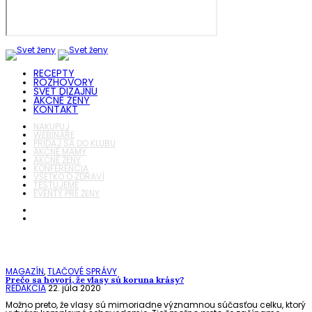
RECEPTY
ROZHOVORY
SVET DIZAJNU
AKČNÉ ŽENY
KONTAKT
NAKUPUJ
WEBINÁRE
PRIDAJ SA DO KLUBU
AKČNÉ MAMY
AKČNÉ ŽENY
KONFERENCIA
VŠETKO O ZDRAVÍ
TESTUJEME
EVENTY PRE ŽENY
MAGAZÍN
,
TLAČOVÉ SPRÁVY
Prečo sa hovorí, že vlasy sú koruna krásy?
REDAKCIA
22. júla 2020
Možno preto, že vlasy sú mimoriadne významnou súčasťou celku, ktorý