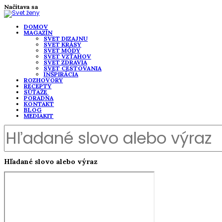
Načítava sa
DOMOV
MAGAZÍN
SVET DIZAJNU
SVET KRÁSY
SVET MÓDY
SVET VZŤAHOV
SVET ZDRAVIA
SVET CESTOVANIA
INŠPIRÁCIA
ROZHOVORY
RECEPTY
SÚŤAŽE
PORADŇA
KONTAKT
BLOG
MEDIAKIT
Hľadané slovo alebo výraz