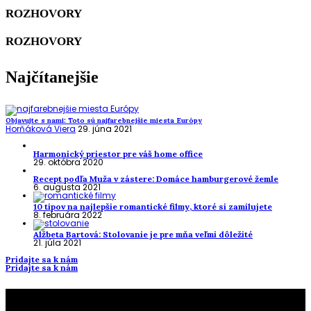
ROZHOVORY
ROZHOVORY
Najčítanejšie
Objavujte s nami: Toto sú najfarebnejšie miesta Európy
Horňáková Viera
29. júna 2021
Harmonický priestor pre váš home office
29. októbra 2020
Recept podľa Muža v zástere: Domáce hamburgerové žemle
6. augusta 2021
10 tipov na najlepšie romantické filmy, ktoré si zamilujete
8. februára 2022
Alžbeta Bartová: Stolovanie je pre mňa veľmi dôležité
21. júla 2021
Pridajte sa k nám
Pridajte sa k nám
To najlepšie z našej stránky