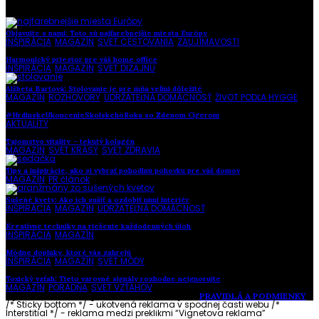
Objavujte s nami: Toto sú najfarebnejšie miesta Európy
INŠPIRÁCIA
,
MAGAZÍN
,
SVET CESTOVANIA
,
ZAUJÍMAVOSTI
Harmonický priestor pre váš home office
INŠPIRÁCIA
,
MAGAZÍN
,
SVET DIZAJNU
Alžbeta Bartová: Stolovanie je pre mňa veľmi dôležité
MAGAZÍN
,
ROZHOVORY
,
UDRŽATEĽNÁ DOMÁCNOSŤ
,
ŽIVOT PODĽA HYGGE
#HrdinskeUkoncenieSkolskehoRoka so Zdenom Cígerom
AKTUALITY
Tajomstvo vitality – tekutý kolagén
MAGAZÍN
,
SVET KRÁSY
,
SVET ZDRAVIA
Tipy a inšpirácie, ako si vybrať pohodlnú pohovku pre váš domov
MAGAZÍN
,
PR článok
Sušené kvety: Ako ich sušiť a ozdobiť nimi interiér
INŠPIRÁCIA
,
MAGAZÍN
,
UDRŽATEĽNÁ DOMÁCNOSŤ
Kreatívne techniky na riešenie každodenných úloh
INŠPIRÁCIA
,
MAGAZÍN
Módne doplnky, ktoré vás zahrejú
INŠPIRÁCIA
,
MAGAZÍN
,
SVET MÓDY
Toxický vzťah: Tieto varovné signály rozhodne neignorujte
MAGAZÍN
,
PORADŇA
,
SVET VZŤAHOV
Vytvorené s láskou pre vás © Akčné ženy •
PRAVIDLÁ A PODMIENKY
/* Sticky bottom */ - ukotvená reklama v spodnej časti webu
/*
Interstitial */ - reklama medzi preklikmi “Vignetova reklama”