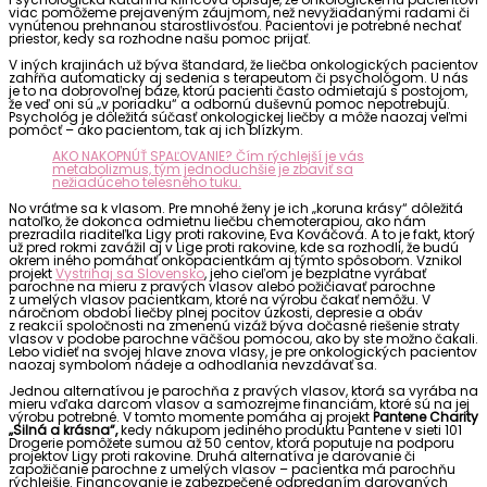
viac pomôžeme prejaveným záujmom, než nevyžiadanými radami či
vynútenou prehnanou starostlivosťou. Pacientovi je potrebné nechať
priestor, kedy sa rozhodne našu pomoc prijať.
V iných krajinách už býva štandard, že liečba onkologických pacientov
zahŕňa automaticky aj sedenia s terapeutom či psychológom. U nás
je to na dobrovoľnej báze, ktorú pacienti často odmietajú s postojom,
že veď oni sú „v poriadku“ a odbornú duševnú pomoc nepotrebujú.
Psychológ je dôležitá súčasť onkologickej liečby a môže naozaj veľmi
pomôcť – ako pacientom, tak aj ich blízkym.
AKO NAKOPNÚŤ SPAĽOVANIE? Čím rýchlejší je vás
metabolizmus, tým jednoduchšie je zbaviť sa
nežiadúceho telesného tuku.
No vráťme sa k vlasom. Pre mnohé ženy je ich „koruna krásy“ dôležitá
natoľko, že dokonca odmietnu liečbu chemoterapiou, ako nám
prezradila riaditeľka Ligy proti rakovine, Eva Kováčová. A to je fakt, ktorý
už pred rokmi zavážil aj v Lige proti rakovine, kde sa rozhodli, že budú
okrem iného pomáhať onkopacientkám aj týmto spôsobom. Vznikol
projekt
Vystrihaj sa Slovensko
, jeho cieľom je bezplatne vyrábať
parochne na mieru z pravých vlasov alebo požičiavať parochne
z umelých vlasov pacientkam, ktoré na výrobu čakať nemôžu. V
náročnom období liečby plnej pocitov úzkosti, depresie a obáv
z reakcií spoločnosti na zmenenú vizáž býva dočasné riešenie straty
vlasov v podobe parochne väčšou pomocou, ako by ste možno čakali.
Lebo vidieť na svojej hlave znova vlasy, je pre onkologických pacientov
naozaj symbolom nádeje a odhodlania nevzdávať sa.
Jednou alternatívou je parochňa z pravých vlasov, ktorá sa vyrába na
mieru vďaka darcom vlasov a samozrejme financiám, ktoré sú na jej
výrobu potrebné. V tomto momente pomáha aj projekt
Pantene Charity
„Silná a krásna“
,
kedy nákupom jediného produktu Pantene v sieti 101
Drogerie pomôžete sumou až 50 centov, ktorá poputuje na podporu
projektov Ligy proti rakovine. Druhá alternatíva je darovanie či
zapožičanie parochne z umelých vlasov – pacientka má parochňu
rýchlejšie. Financovanie je zabezpečené odpredaním darovaných