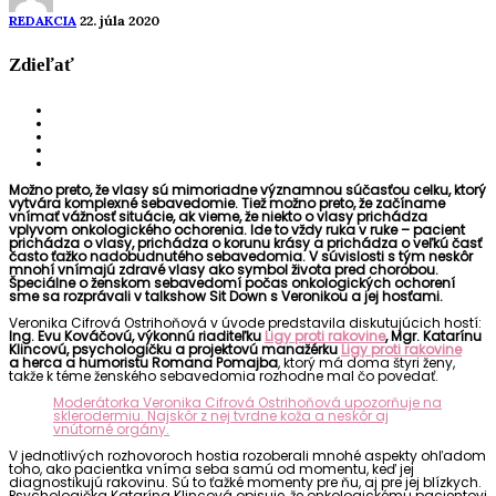
REDAKCIA
22. júla 2020
Zdieľať
Možno preto, že vlasy sú mimoriadne významnou súčasťou celku, ktorý
vytvára komplexné sebavedomie. Tiež možno preto, že začíname
vnímať vážnosť situácie, ak vieme, že niekto o vlasy prichádza
vplyvom onkologického ochorenia. Ide to vždy ruka v ruke – pacient
prichádza o vlasy, prichádza o korunu krásy a prichádza o veľkú časť
často ťažko nadobudnutého sebavedomia. V súvislosti s tým neskôr
mnohí vnímajú zdravé vlasy ako symbol života pred chorobou.
Špeciálne o ženskom sebavedomí počas onkologických ochorení
sme sa rozprávali v talkshow Sit Down s Veronikou a jej hosťami.
Veronika Cifrová Ostrihoňová v úvode predstavila diskutujúcich hostí:
Ing. Evu Kováčovú, výkonnú riaditeľku
Ligy proti rakovine
, Mgr. Katarínu
Klincovú, psychologičku a projektovú manažérku
Ligy proti rakovine
a herca a humoristu Romana Pomajba
, ktorý má doma štyri ženy,
takže k téme ženského sebavedomia rozhodne mal čo povedať.
Moderátorka Veronika Cifrová Ostrihoňová upozorňuje na
sklerodermiu. Najskôr z nej tvrdne koža a neskôr aj
vnútorné orgány.
V jednotlivých rozhovoroch hostia rozoberali mnohé aspekty ohľadom
toho, ako pacientka vníma seba samú od momentu, keď jej
diagnostikujú rakovinu. Sú to ťažké momenty pre ňu, aj pre jej blízkych.
Psychologička Katarína Klincová opisuje, že onkologickému pacientovi