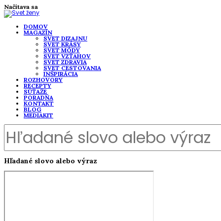
Načítava sa
DOMOV
MAGAZÍN
SVET DIZAJNU
SVET KRÁSY
SVET MÓDY
SVET VZŤAHOV
SVET ZDRAVIA
SVET CESTOVANIA
INŠPIRÁCIA
ROZHOVORY
RECEPTY
SÚŤAŽE
PORADŇA
KONTAKT
BLOG
MEDIAKIT
Hľadané slovo alebo výraz