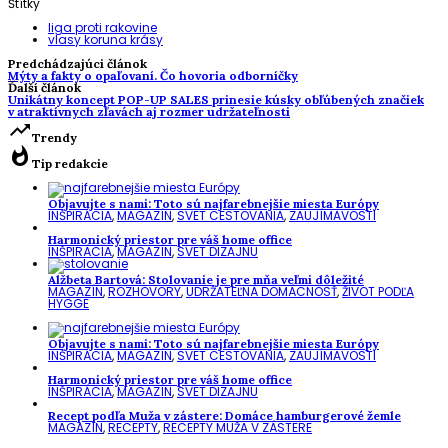
Štítky
liga proti rakovine
vlasy koruna krásy
Predchádzajúci článok
Mýty a fakty o opaľovaní. Čo hovoria odborníčky
Ďalší článok
Unikátny koncept POP-UP SALES prinesie kúsky obľúbených značiek
v atraktívnych zľavách aj rozmer udržateľnosti
trending_up
Trendy
whatshot
Tip redakcie
Objavujte s nami: Toto sú najfarebnejšie miesta Európy
INŠPIRÁCIA
,
MAGAZÍN
,
SVET CESTOVANIA
,
ZAUJÍMAVOSTI
Harmonický priestor pre váš home office
INŠPIRÁCIA
,
MAGAZÍN
,
SVET DIZAJNU
Alžbeta Bartová: Stolovanie je pre mňa veľmi dôležité
MAGAZÍN
,
ROZHOVORY
,
UDRŽATEĽNÁ DOMÁCNOSŤ
,
ŽIVOT PODĽA
HYGGE
Objavujte s nami: Toto sú najfarebnejšie miesta Európy
INŠPIRÁCIA
,
MAGAZÍN
,
SVET CESTOVANIA
,
ZAUJÍMAVOSTI
Harmonický priestor pre váš home office
INŠPIRÁCIA
,
MAGAZÍN
,
SVET DIZAJNU
Recept podľa Muža v zástere: Domáce hamburgerové žemle
MAGAZÍN
,
RECEPTY
,
RECEPTY MUŽA V ZÁSTERE