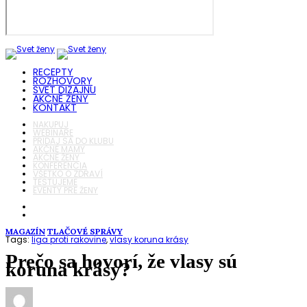
RECEPTY
ROZHOVORY
SVET DIZAJNU
AKČNÉ ŽENY
KONTAKT
NAKUPUJ
WEBINÁRE
PRIDAJ SA DO KLUBU
AKČNÉ MAMY
AKČNÉ ŽENY
KONFERENCIA
VŠETKO O ZDRAVÍ
TESTUJEME
EVENTY PRE ŽENY
MAGAZÍN
TLAČOVÉ SPRÁVY
Tags:
liga proti rakovine
,
vlasy koruna krásy
Prečo sa hovorí, že vlasy sú
koruna krásy?