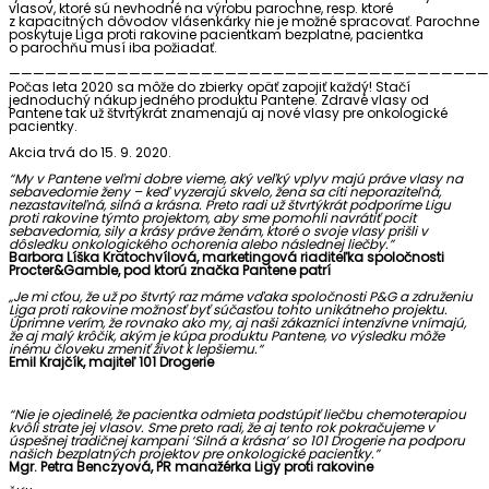
vlasov, ktoré sú nevhodné na výrobu parochne, resp. ktoré
z kapacitných dôvodov vlásenkárky nie je možné spracovať. Parochne
poskytuje Liga proti rakovine pacientkam bezplatne, pacientka
o parochňu musí iba požiadať.
————————————————————————————————————————
Počas leta 2020 sa môže do zbierky opäť zapojiť každý! Stačí
jednoduchý nákup jedného produktu Pantene. Zdravé vlasy od
Pantene tak už štvrtýkrát znamenajú aj nové vlasy pre onkologické
pacientky.
Akcia trvá do 15. 9. 2020.
“My v Pantene veľmi dobre vieme, aký veľký vplyv majú práve vlasy na
sebavedomie ženy – keď vyzerajú skvelo, žena sa cíti neporaziteľná,
nezastaviteľná, silná a krásna. Preto radi už štvrtýkrát podporíme Ligu
proti rakovine týmto projektom, aby sme pomohli navrátiť pocit
sebavedomia, sily a krásy práve ženám, ktoré o svoje vlasy prišli v
dôsledku onkologického ochorenia alebo následnej liečby.”
Barbora Líška Kratochvílová, marketingová riaditeľka spoločnosti
Procter&Gamble, pod ktorú značka Pantene patrí
„Je mi cťou, že už po štvrtý raz máme vďaka spoločnosti P&G a združeniu
Liga proti rakovine možnosť byť súčasťou tohto unikátneho projektu.
Úprimne verím, že rovnako ako my, aj naši zákazníci intenzívne vnímajú,
že aj malý krôčik, akým je kúpa produktu Pantene, vo výsledku môže
inému človeku zmeniť život k lepšiemu.“
Emil Krajčík, majiteľ 101 Drogerie
“Nie je ojedinelé, že pacientka odmieta podstúpiť liečbu chemoterapiou
kvôli strate jej vlasov. Sme preto radi, že aj tento rok pokračujeme v
úspešnej tradičnej kampani ‘Silná a krásna’ so 101 Drogerie na podporu
našich bezplatných projektov pre onkologické pacientky.”
Mgr. Petra Benczyová, PR manažérka Ligy proti rakovine