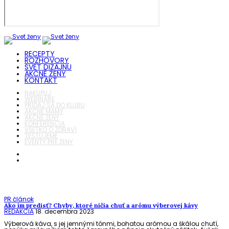
RECEPTY
ROZHOVORY
SVET DIZAJNU
AKČNÉ ŽENY
KONTAKT
NAKUPUJ
WEBINÁRE
PRIDAJ SA DO KLUBU
AKČNÉ MAMY
AKČNÉ ŽENY
KONFERENCIA
VŠETKO O ZDRAVÍ
TESTUJEME
EVENTY PRE ŽENY
PR článok
Ako im predísť? Chyby, ktoré ničia chuť a arómu výberovej kávy
REDAKCIA
18. decembra 2023
Výberová káva, s jej jemnými tónmi, bohatou arómou a škálou chutí,