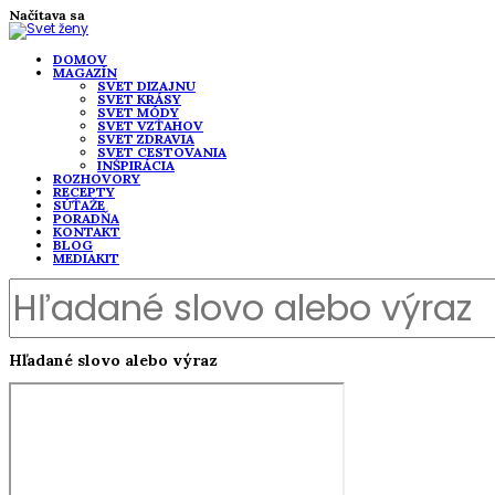
Načítava sa
DOMOV
MAGAZÍN
SVET DIZAJNU
SVET KRÁSY
SVET MÓDY
SVET VZŤAHOV
SVET ZDRAVIA
SVET CESTOVANIA
INŠPIRÁCIA
ROZHOVORY
RECEPTY
SÚŤAŽE
PORADŇA
KONTAKT
BLOG
MEDIAKIT
Hľadané slovo alebo výraz