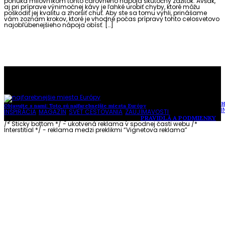
ponúka milovníkom tohto čarovného nápoja skutočný zážitok. Avšak,
aj pri príprave výnimočnej kávy je ľahké urobiť chyby, ktoré môžu
poškodiť jej kvalitu a zhoršiť chuť. Aby ste sa tomu vyhli, prinášame
vám zoznam krokov, ktoré je vhodné počas prípravy tohto celosvetovo
najobľúbenejšieho nápoja obísť. […]
To najlepšie z našej stránky
H
Objavujte s nami: Toto sú najfarebnejšie miesta Európy
I
INŠPIRÁCIA
,
MAGAZÍN
,
SVET CESTOVANIA
,
ZAUJÍMAVOSTI
Vytvorené s láskou pre vás © Akčné ženy •
PRAVIDLÁ A PODMIENKY
/* Sticky bottom */ - ukotvená reklama v spodnej časti webu
/*
Interstitial */ - reklama medzi preklikmi “Vignetova reklama”